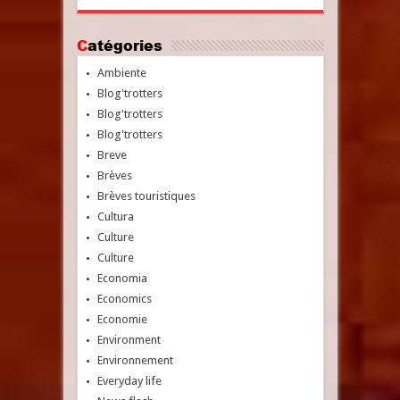
Catégories
Ambiente
Blog'trotters
Blog'trotters
Blog'trotters
Breve
Brèves
Brèves touristiques
Cultura
Culture
Culture
Economia
Economics
Economie
Environment
Environnement
Everyday life