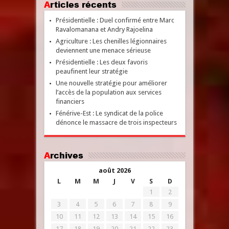
Articles récents
Présidentielle : Duel confirmé entre Marc
Ravalomanana et Andry Rajoelina
Agriculture : Les chenilles légionnaires
deviennent une menace sérieuse
Présidentielle : Les deux favoris
peaufinent leur stratégie
Une nouvelle stratégie pour améliorer
l’accès de la population aux services
financiers
Fénérive-Est : Le syndicat de la police
dénonce le massacre de trois inspecteurs
Archives
août 2026
L
M
M
J
V
S
D
1
2
3
4
5
6
7
8
9
10
11
12
13
14
15
16
17
18
19
20
21
22
23