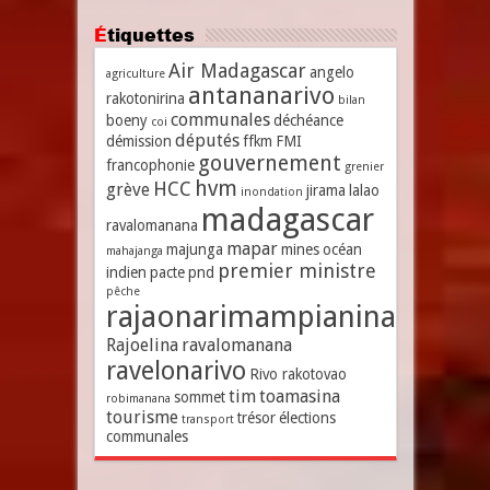
Étiquettes
Air Madagascar
angelo
agriculture
antananarivo
rakotonirina
bilan
communales
boeny
déchéance
coi
députés
démission
ffkm
FMI
gouvernement
francophonie
grenier
hvm
HCC
grève
jirama
lalao
inondation
madagascar
ravalomanana
mapar
majunga
mines
océan
mahajanga
premier ministre
indien
pacte
pnd
pêche
rajaonarimampianina
Rajoelina
ravalomanana
ravelonarivo
Rivo rakotovao
tim
toamasina
sommet
robimanana
tourisme
trésor
élections
transport
communales