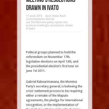
drawn in Ivato
11 août 2010
dans
News flash
Commentaires fermés
sur The Monima party rejects the
political meeting’s resolutions drawn
in Ivato
Political groups planned to hold the
referendum on November 17th,
legislative elections on April 13th, and
the presidential election’s first tour on
June 1st 2011.
Gabriel Rabearimanana, the Monima
Party’s secretary general, is believing the
crisis’ settlement process to be requiring
either a remake of the Maputo
agreements, the pledge for international
recognition, or the implementation of