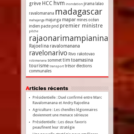
hvm
HCC
grève
jirama
lalao
inondation
madagascar
ravalomanana
mapar
majunga
mines
océan
mahajanga
premier ministre
indien
pacte
pnd
pêche
rajaonarimampianina
Rajoelina
ravalomanana
ravelonarivo
Rivo rakotovao
tim
toamasina
sommet
robimanana
tourisme
trésor
élections
transport
communales
Articles récents
Présidentielle : Duel confirmé entre Marc
Ravalomanana et Andry Rajoelina
Agriculture : Les chenilles légionnaires
deviennent une menace sérieuse
Présidentielle : Les deux favoris
peaufinent leur stratégie