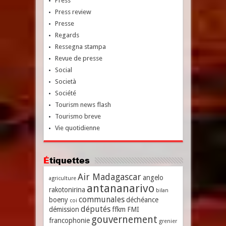
Press
Press review
Presse
Regards
Ressegna stampa
Revue de presse
Social
Società
Société
Tourism news flash
Tourismo breve
Vie quotidienne
Étiquettes
Air Madagascar
angelo
agriculture
antananarivo
rakotonirina
bilan
communales
boeny
déchéance
coi
députés
démission
ffkm
FMI
gouvernement
francophonie
grenier