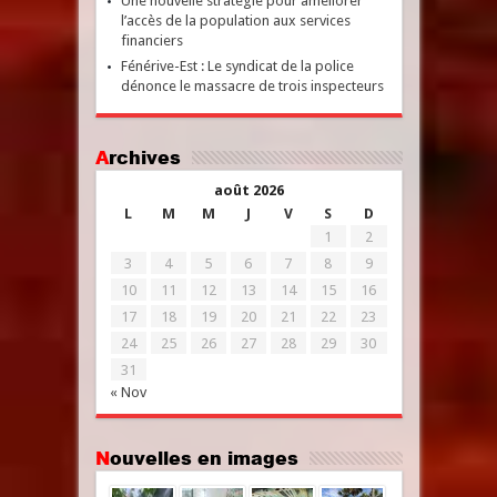
Une nouvelle stratégie pour améliorer
l’accès de la population aux services
financiers
Fénérive-Est : Le syndicat de la police
dénonce le massacre de trois inspecteurs
Archives
août 2026
L
M
M
J
V
S
D
1
2
3
4
5
6
7
8
9
10
11
12
13
14
15
16
17
18
19
20
21
22
23
24
25
26
27
28
29
30
31
« Nov
Nouvelles en images