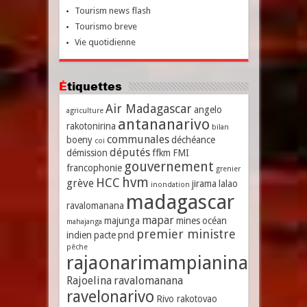
Tourism news flash
Tourismo breve
Vie quotidienne
Étiquettes
Air Madagascar
angelo
agriculture
antananarivo
rakotonirina
bilan
communales
boeny
déchéance
coi
députés
démission
ffkm
FMI
gouvernement
francophonie
grenier
hvm
HCC
grève
jirama
lalao
inondation
madagascar
ravalomanana
mapar
majunga
mines
océan
mahajanga
premier ministre
indien
pacte
pnd
pêche
rajaonarimampianina
Rajoelina
ravalomanana
ravelonarivo
Rivo rakotovao