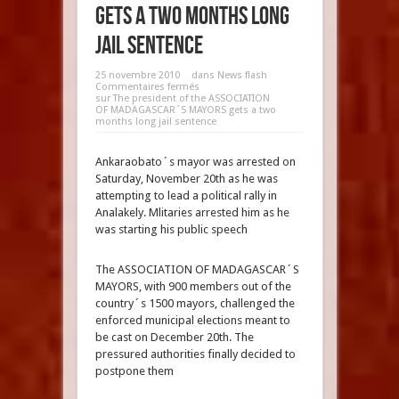
gets a two months long
jail sentence
25 novembre 2010
dans
News flash
Commentaires fermés
sur The president of the ASSOCIATION
OF MADAGASCAR´S MAYORS gets a two
months long jail sentence
Ankaraobato´s mayor was arrested on
Saturday, November 20th as he was
attempting to lead a political rally in
Analakely. Mlitaries arrested him as he
was starting his public speech
The ASSOCIATION OF MADAGASCAR´S
MAYORS, with 900 members out of the
country´s 1500 mayors, challenged the
enforced municipal elections meant to
be cast on December 20th. The
pressured authorities finally decided to
postpone them