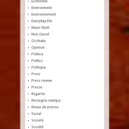
Economie
Environment
Environnement
Everyday life
News flash
Non classé
Occhiate
Opinion
Politica
Politics
Politique
Press
Press review
Presse
Regards
Ressegna stampa
Revue de presse
Social
Società
Société