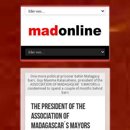
One more political prisoner behin Malagasy
bars. Guy Maxime Ralaiseheno, president of the
ASSOCIATION OF MADAGASCAR´S MAYORS is
condemned to spend a couple of months behnd
bars
The president of the
ASSOCIATION OF
MADAGASCAR´S MAYORS