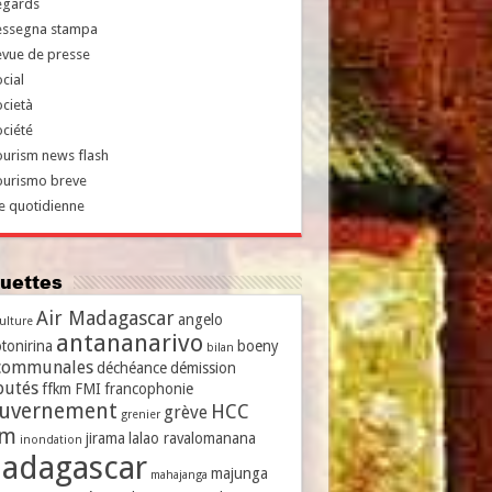
egards
essegna stampa
evue de presse
cial
cietà
ciété
urism news flash
ourismo breve
e quotidienne
iquettes
Air Madagascar
angelo
culture
antananarivo
tonirina
boeny
bilan
communales
déchéance
démission
putés
ffkm
FMI
francophonie
uvernement
HCC
grève
grenier
vm
jirama
lalao ravalomanana
inondation
adagascar
majunga
mahajanga