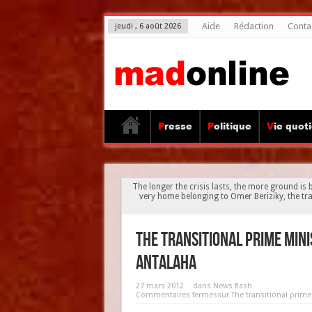
Aide
Rédaction
Conta
jeudi , 6 août 2026
Presse
Politique
Vie quot
The longer the crisis lasts, the more ground is 
very home belonging to Omer Beriziky, the tr
The transitional prime min
Antalaha
27 mars 2012
dans
News flash
Commentaires fermés
sur The transitional prim