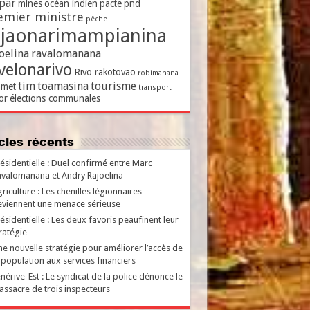
par
mines
océan indien
pacte
pnd
emier ministre
pêche
ajaonarimampianina
oelina
ravalomanana
velonarivo
Rivo rakotovao
robimanana
tim
toamasina
tourisme
met
transport
or
élections communales
ticles récents
ésidentielle : Duel confirmé entre Marc
valomanana et Andry Rajoelina
riculture : Les chenilles légionnaires
viennent une menace sérieuse
ésidentielle : Les deux favoris peaufinent leur
ratégie
e nouvelle stratégie pour améliorer l’accès de
 population aux services financiers
nérive-Est : Le syndicat de la police dénonce le
ssacre de trois inspecteurs