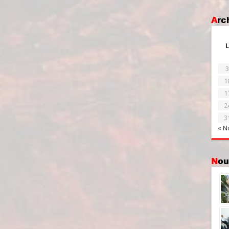
Ar
L
3
1
1
2
3
« N
No