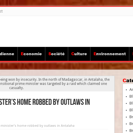
ct
idienne
Economie
Société
Culture
Environnement
Ca
being won by insecurity. In the north of Madagascar, in Antalaha, the
ansitional prime minister was targeted by a raid which claimed one
casualty.
A
Bl
ister’s home robbed by outlaws in
Bl
Bl
B
B
e minister’s home robbed by outlaws in Antalaha
Br