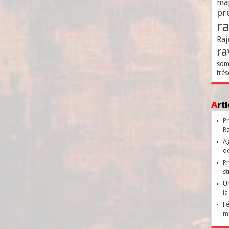
ma
pr
r
Raj
ra
som
trés
Ar
Pr
Ra
Ag
de
Pr
st
Un
la
Fé
ma