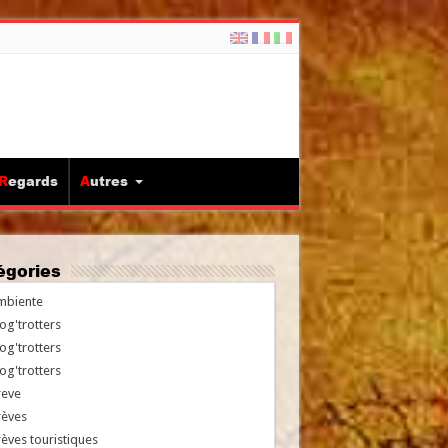
Regards
Autres
tégories
mbiente
og'trotters
og'trotters
og'trotters
reve
rèves
èves touristiques