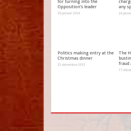
for turning into the
charg
Opposition’s leader
any s
30 janvier 2014
24 janvi
Politics making entry at the
The H
Christmas dinner
bustin
fraud
25 décembre 2013
17 déce