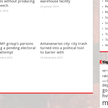
es without producing
warehouse facility
R
peech
R
20 janvier 2014
er 2014
R
So
So
So
To
T
MF group’s parsons
Antananarivo city: city trash
Vi
g a pending electoral
turned into a political tool
 attempt
to barter with
mbre 2013
14 décembre 2013
Ét
agri
rako
coi
dé
go
h
m