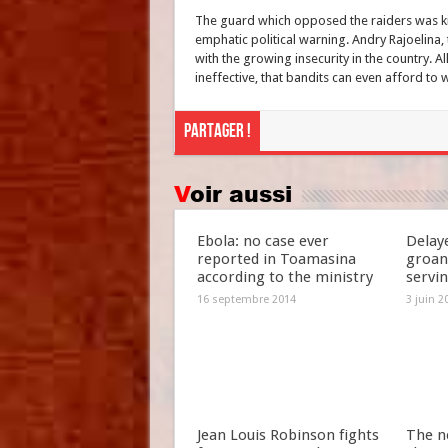
The guard which opposed the raiders was ki
emphatic political warning. Andry Rajoelina,
with the growing insecurity in the country. Al
ineffective, that bandits can even afford to w
Partager !
Voir aussi
Ebola: no case ever
Delay
reported in Toamasina
groan
according to the ministry
servi
16 septembre 2014
3 juin 2
Jean Louis Robinson fights
The n