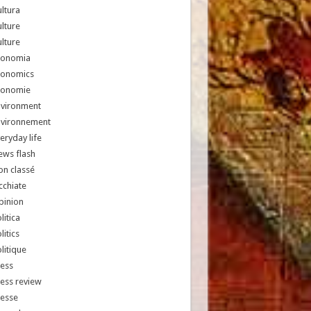
ltura
lture
lture
conomia
conomics
conomie
nvironment
nvironnement
eryday life
ews flash
n classé
chiate
pinion
litica
litics
litique
ess
ess review
resse