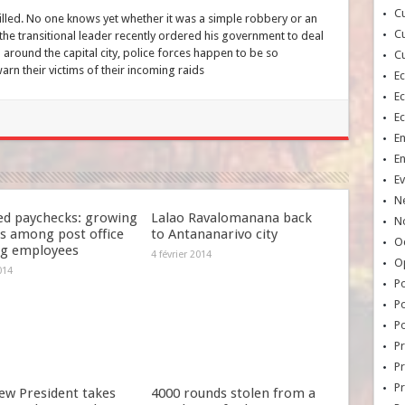
Cu
lled. No one knows yet whether it was a simple robbery or an
Cu
 the transitional leader recently ordered his government to deal
l around the capital city, police forces happen to be so
Cu
arn their victims of their incoming raids
E
E
E
E
E
Ev
N
ed paychecks: growing
Lalao Ravalomanana back
No
s among post office
to Antananarivo city
Oc
ng employees
4 février 2014
O
014
Po
Po
Po
Pr
Pr
P
ew President takes
4000 rounds stolen from a