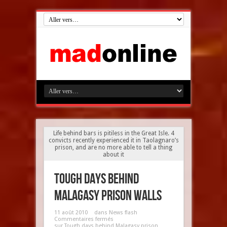
Life behind bars is pitiless in the Great Isle. 4
convicts recently experienced it in Taolagnaro’s
prison, and are no more able to tell a thing
about it
Tough days behind
Malagasy prison walls
11 août 2010
dans
News flash
Commentaires fermés
sur Tough days behind Malagasy prison