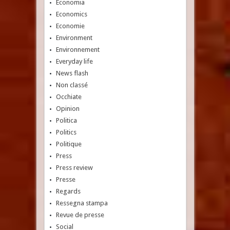
Economia
Economics
Economie
Environment
Environnement
Everyday life
News flash
Non classé
Occhiate
Opinion
Politica
Politics
Politique
Press
Press review
Presse
Regards
Ressegna stampa
Revue de presse
Social