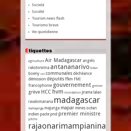
Società
Société
Tourism news flash
Tourismo breve
Vie quotidienne
Étiquettes
Air Madagascar
angelo
agriculture
antananarivo
rakotonirina
bilan
communales
boeny
déchéance
coi
députés
démission
ffkm
FMI
gouvernement
francophonie
grenier
hvm
HCC
grève
jirama
lalao
inondation
madagascar
ravalomanana
mapar
majunga
mines
océan
mahajanga
premier ministre
indien
pacte
pnd
pêche
rajaonarimampianina