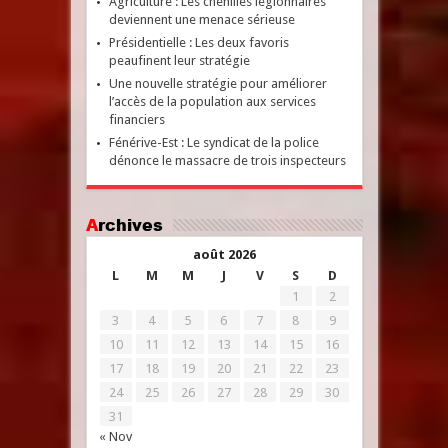
Agriculture : Les chenilles légionnaires
deviennent une menace sérieuse
Présidentielle : Les deux favoris
peaufinent leur stratégie
Une nouvelle stratégie pour améliorer
l’accès de la population aux services
financiers
Fénérive-Est : Le syndicat de la police
dénonce le massacre de trois inspecteurs
Archives
août 2026
L
M
M
J
V
S
D
1
2
3
4
5
6
7
8
9
10
11
12
13
14
15
16
17
18
19
20
21
22
23
24
25
26
27
28
29
30
31
« Nov