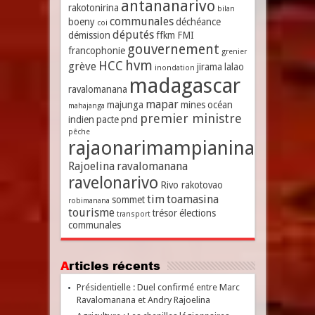
antananarivo
rakotonirina
bilan
communales
boeny
déchéance
coi
députés
démission
ffkm
FMI
gouvernement
francophonie
grenier
hvm
HCC
grève
jirama
lalao
inondation
madagascar
ravalomanana
mapar
majunga
mines
océan
mahajanga
premier ministre
indien
pacte
pnd
pêche
rajaonarimampianina
Rajoelina
ravalomanana
ravelonarivo
Rivo rakotovao
tim
toamasina
sommet
robimanana
tourisme
trésor
élections
transport
communales
Articles récents
Présidentielle : Duel confirmé entre Marc
Ravalomanana et Andry Rajoelina