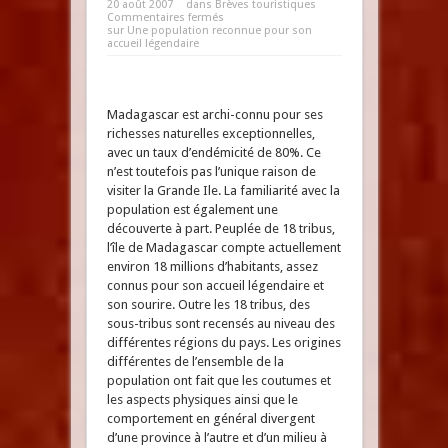
20 août 2007
dans
Brèves touristiques
Commentaires fermés
sur Une population reconnue pour son
accueil légendaire
Madagascar est archi-connu pour ses
richesses naturelles exceptionnelles,
avec un taux d’endémicité de 80%. Ce
n’est toutefois pas l’unique raison de
visiter la Grande Ile. La familiarité avec la
population est également une
découverte à part. Peuplée de 18 tribus,
l’île de Madagascar compte actuellement
environ 18 millions d’habitants, assez
connus pour son accueil légendaire et
son sourire. Outre les 18 tribus, des
sous-tribus sont recensés au niveau des
différentes régions du pays. Les origines
différentes de l’ensemble de la
population ont fait que les coutumes et
les aspects physiques ainsi que le
comportement en général divergent
d’une province à l’autre et d’un milieu à