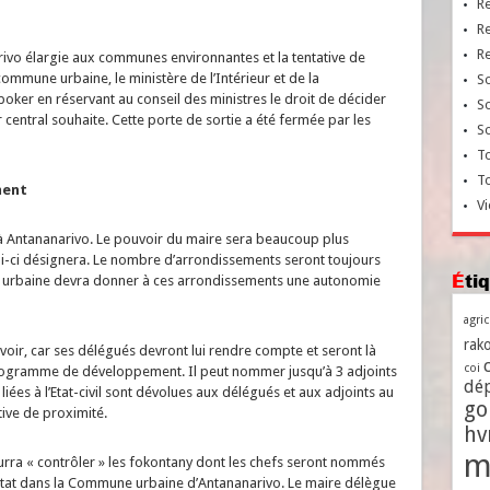
R
R
R
ivo élargie aux communes environnantes et la tentative de
 commune urbaine, le ministère de l’Intérieur et de la
So
poker en réservant au conseil des ministres le droit de décider
So
entral souhaite. Cette porte de sortie a été fermée par les
So
To
T
ment
Vi
 Antananarivo. Le pouvoir du maire sera beaucoup plus
ui-ci désignera. Le nombre d’arrondissements seront toujours
Ét
e urbaine devra donner à ces arrondissements une autonomie
agri
rako
oir, car ses délégués devront lui rendre compte et seront là
coi
programme de développement. Il peut nommer jusqu’à 3 adjoints
dé
 liées à l’Etat-civil sont dévolues aux délégués et aux adjoints au
go
tive de proximité.
h
m
urra « contrôler » les fokontany dont les chefs seront nommés
l’Etat dans la Commune urbaine d’Antananarivo. Le maire délègue