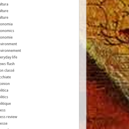
ltura
lture
lture
conomia
conomics
conomie
nvironment
nvironnement
eryday life
ews flash
n classé
chiate
pinion
litica
litics
litique
ess
ess review
resse