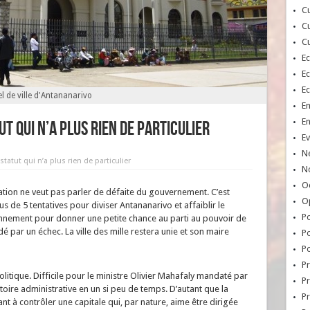
Cu
Cu
Cu
E
E
E
l de ville d'Antananarivo
E
E
t qui n’a plus rien de particulier
Ev
N
tatut qui n’a plus rien de particulier
No
Oc
isation ne veut pas parler de défaite du gouvernement. C’est
O
lus de 5 tentatives pour diviser Antananarivo et affaiblir le
Po
onnement pour donner une petite chance au parti au pouvoir de
ldé par un échec. La ville des mille restera unie et son maire
Po
Po
Pr
olitique. Difficile pour le ministre Olivier Mahafaly mandaté par
Pr
toire administrative en un si peu de temps. D’autant que la
P
t à contrôler une capitale qui, par nature, aime être dirigée