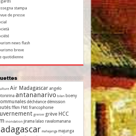
egards
essegna stampa
evue de presse
cial
cietà
ciété
urism news flash
ourismo breve
e quotidienne
iquettes
Air Madagascar
angelo
culture
antananarivo
tonirina
boeny
bilan
communales
déchéance
démission
putés
ffkm
FMI
francophonie
uvernement
HCC
grève
grenier
vm
jirama
lalao ravalomanana
inondation
adagascar
majunga
mahajanga