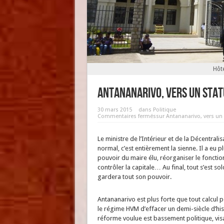
Hôte
Antananarivo, vers un statu
30 mars 2015
dans
Politique
Commentaires fermés
sur Antananarivo, vers un s
Le ministre de l’Intérieur et de la Décentral
normal, c’est entièrement la sienne. Il a eu p
pouvoir du maire élu, réorganiser le foncti
contrôler la capitale… Au final, tout s’est so
gardera tout son pouvoir.
Antananarivo est plus forte que tout calcul p
le régime HVM d’effacer un demi-siècle d’his
réforme voulue est bassement politique, visan