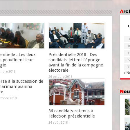
Ar
L
3
1
1
entielle : Les deux
Présidentielle 2018 : Des
s peaufinent leur
candidats jettent l’éponge
2
gie
avant la fin de la campagne
3
électorale
mbre 2018
« N
26 octobre 2018
rse à la succession de
narimampianina
No
te
embre 2018
36 candidats retenus à
l’élection présidentielle
24 août 2018