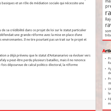
ma
 basiques et un rôle de médiation sociale qui nécessite une
pr
r
Raj
ra
de sa crédibilité dans ce projet de loi sur le statut particulier
som
défendait une grande réforme avec la mise en place d’une
trés
vironnantes. Il ne tire pourtant pas un trait sur le projet et
Ar
isation a déjà prévenu que le statut d’Antananarivo va évoluer vers
Pr
faly a peut-être perdu plusieurs batailles, mais il ne renonce
Ra
e fois dépourvue de calcul politico-électoral, la réforme
Ag
de
Pr
st
Un
la
Fé
ma