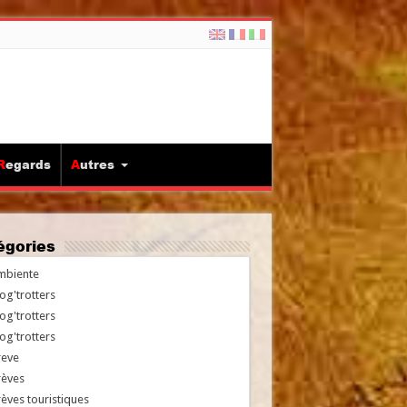
Regards
Autres
tégories
mbiente
og'trotters
og'trotters
og'trotters
reve
rèves
èves touristiques