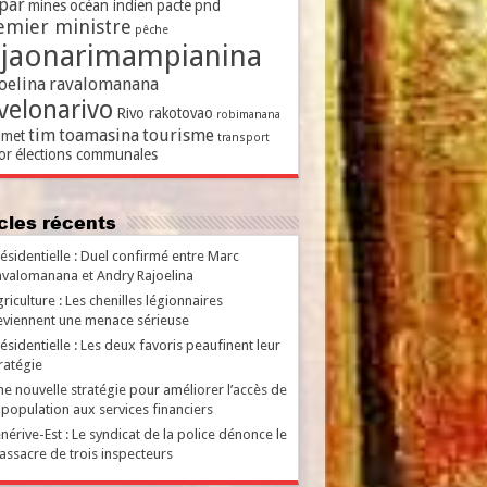
par
mines
océan indien
pacte
pnd
emier ministre
pêche
ajaonarimampianina
oelina
ravalomanana
velonarivo
Rivo rakotovao
robimanana
tim
toamasina
tourisme
met
transport
or
élections communales
ticles récents
ésidentielle : Duel confirmé entre Marc
valomanana et Andry Rajoelina
riculture : Les chenilles légionnaires
viennent une menace sérieuse
ésidentielle : Les deux favoris peaufinent leur
ratégie
e nouvelle stratégie pour améliorer l’accès de
 population aux services financiers
nérive-Est : Le syndicat de la police dénonce le
ssacre de trois inspecteurs