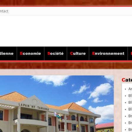
ntact
idienne
Economie
Société
Culture
Environnement
Ca
A
Bl
Bl
Bl
B
B
Br