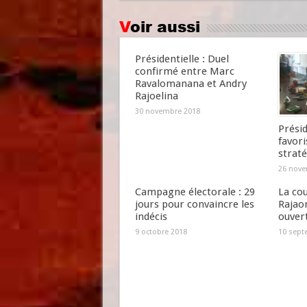
Voir aussi
Présidentielle : Duel
confirmé entre Marc
Ravalomanana et Andry
Rajoelina
30 novembre 2018
Présid
favori
straté
26 nove
Campagne électorale : 29
La cou
jours pour convaincre les
Rajao
indécis
ouver
9 octobre 2018
10 sept