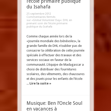
l’école primaire publique
du Isahafa
25 septembre 2012
Commentaires fermés
sur «Global Volunteer Day»: DHL en
prenant soin de l’école primaire
publique du Isahafa
Comme chaque année lors de la
«Journée mondiale des bénévoles», la
grande famille de DHL n’oublier pas de
consacrer la célébration de cette journée
spéciale à effectuer des travaux et des
services sociaux en faveur de la
communauté. L’équipe de Madagascar a
choisi de distribuer des fournitures
scolaires, des vêtements, des chaussures
et des jouets pour les enfants de l’école
...
Lire la suite »
Musique: Ben l’Oncle Soul
en vacances à