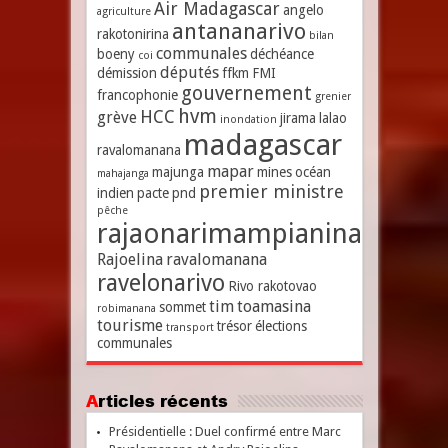
Air Madagascar
angelo
agriculture
antananarivo
rakotonirina
bilan
communales
boeny
déchéance
coi
députés
démission
ffkm
FMI
gouvernement
francophonie
grenier
hvm
HCC
grève
jirama
lalao
inondation
madagascar
ravalomanana
mapar
majunga
mines
océan
mahajanga
premier ministre
indien
pacte
pnd
pêche
rajaonarimampianina
Rajoelina
ravalomanana
ravelonarivo
Rivo rakotovao
tim
toamasina
sommet
robimanana
tourisme
trésor
élections
transport
communales
Articles récents
Présidentielle : Duel confirmé entre Marc