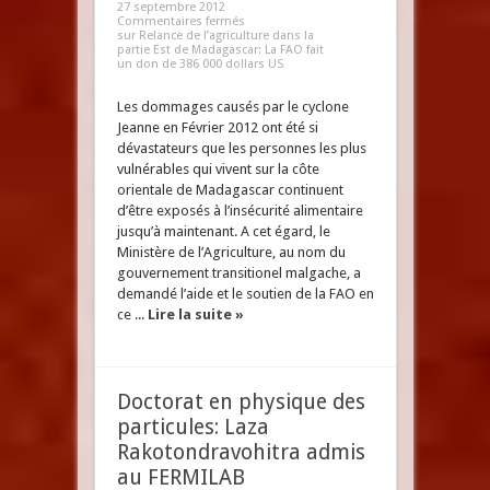
27 septembre 2012
Commentaires fermés
sur Relance de l’agriculture dans la
partie Est de Madagascar: La FAO fait
un don de 386 000 dollars US
Les dommages causés par le cyclone
Jeanne en Février 2012 ont été si
dévastateurs que les personnes les plus
vulnérables qui vivent sur la côte
orientale de Madagascar continuent
d’être exposés à l’insécurité alimentaire
jusqu’à maintenant. A cet égard, le
Ministère de l’Agriculture, au nom du
gouvernement transitionel malgache, a
demandé l’aide et le soutien de la FAO en
ce ...
Lire la suite »
Doctorat en physique des
particules: Laza
Rakotondravohitra admis
au FERMILAB