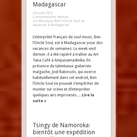
Madagascar
29 août 2012
Commentaires fermés
sur Musique: Ben l’Oncle Soul en
vacances à Madagascar
L’interprète français de soul music, Ben
l’Oncle Soul, est à Madagascar pour des
vacances de semaines. Le week-end
dernier, il a été repéré à traîner au Art
Tana Café à Ampasamadinika. En
présence du talentueux guitariste
malgache, Joel Rabesolo, qui exerce
habituellement dans cet endroit, Ben
l’Oncle Soul ne pouvait s’empêcher de
monter sur scène et d’interpréter
quelques airs improvisés. ...
Lire la
suite »
Tsingy de Namoroka:
bientôt une expédition