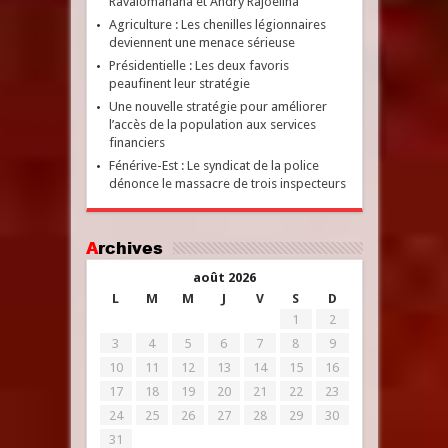
Ravalomanana et Andry Rajoelina
Agriculture : Les chenilles légionnaires
deviennent une menace sérieuse
Présidentielle : Les deux favoris
peaufinent leur stratégie
Une nouvelle stratégie pour améliorer
l’accès de la population aux services
financiers
Fénérive-Est : Le syndicat de la police
dénonce le massacre de trois inspecteurs
Archives
août 2026
L
M
M
J
V
S
D
1
2
3
4
5
6
7
8
9
10
11
12
13
14
15
16
17
18
19
20
21
22
23
24
25
26
27
28
29
30
31