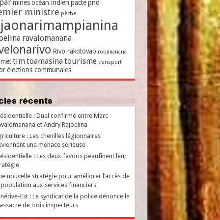
par
mines
océan indien
pacte
pnd
emier ministre
pêche
ajaonarimampianina
oelina
ravalomanana
velonarivo
Rivo rakotovao
robimanana
tim
toamasina
tourisme
met
transport
or
élections communales
ticles récents
ésidentielle : Duel confirmé entre Marc
valomanana et Andry Rajoelina
riculture : Les chenilles légionnaires
viennent une menace sérieuse
ésidentielle : Les deux favoris peaufinent leur
ratégie
e nouvelle stratégie pour améliorer l’accès de
 population aux services financiers
nérive-Est : Le syndicat de la police dénonce le
ssacre de trois inspecteurs