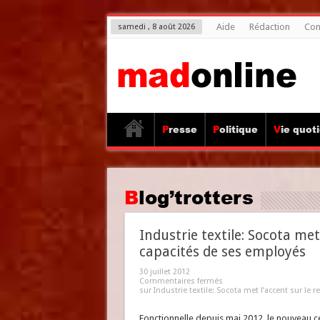
Aide
Rédaction
Con
samedi , 8 août 2026
Presse
Politique
Vie quot
Blog’trotters
Industrie textile: Socota me
capacités de ses employés
30 juillet 2012
Commentaires fermés
sur Industrie textile: Socota met l’accent sur l
Fonctionnelle depuis mai 2012, le nouveau ce