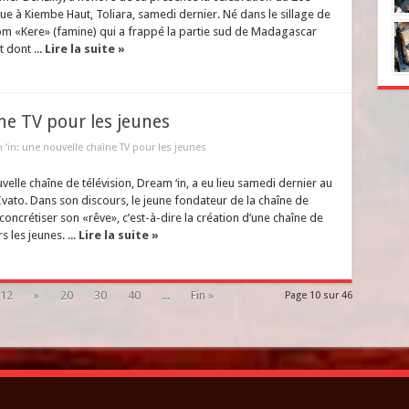
nue à Kiembe Haut, Toliara, samedi dernier. Né dans le sillage de
om «Kere» (famine) qui a frappé la partie sud de Madagascar
 dont ...
Lire la suite »
ne TV pour les jeunes
‘in: une nouvelle chaîne TV pour les jeunes
elle chaîne de télévision, Dream ‘in, a eu lieu samedi dernier au
Ivato. Dans son discours, le jeune fondateur de la chaîne de
e concrétiser son «rêve», c’est-à-dire la création d’une chaîne de
 les jeunes. ...
Lire la suite »
12
»
20
30
40
...
Fin »
Page 10 sur 46