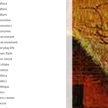
ltura
lture
lture
conomia
conomics
conomie
nvironment
nvironnement
eryday life
ews flash
n classé
chiate
pinion
litica
litics
litique
ess
ess review
resse