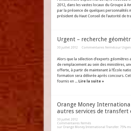
2012, dans les vastes locaux du Groupe à Ant
par la présence de quelques personnalités m
président du Haut Conseil de l’autorité de tra
Urgent – recherche géomètre
30 juillet 2012
Commentaires fermés
sur Urgen
Alors que la sélection d’experts géomètres a
de remplacement au sein des ministères, un
offerte, à partir de maintenant à l’École nat
formation sera délivrée après concours. Cet
fournis en ...
Lire la suite »
Orange Money International
autres services de transfert
30 juillet 2012
Commentaires fermés
sur Orange Money International Transfer: 75% moi