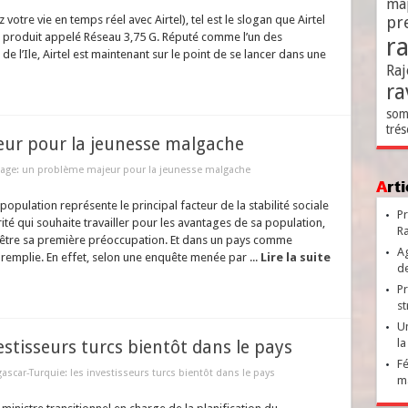
ma
ez votre vie en temps réel avec Airtel), tel est le slogan que Airtel
pr
 produit appelé Réseau 3,75 G. Réputé comme l’un des
r
 l’Ile, Airtel est maintenant sur le point de se lancer dans une
Raj
ra
som
trés
ur pour la jeunesse malgache
ge: un problème majeur pour la jeunesse malgache
Ar
opulation représente le principal facteur de la stabilité sociale
Pr
é qui souhaite travailler pour les avantages de sa population,
Ra
t être sa première préoccupation. Et dans un pays comme
Ag
remplie. En effet, selon une enquête menée par ...
Lire la suite
de
Pr
st
Un
la
stisseurs turcs bientôt dans le pays
Fé
scar-Turquie: les investisseurs turcs bientôt dans le pays
ma