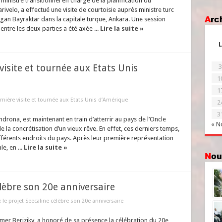
ministre transitionnel en charge de la planification du
velo, a effectué une visite de courtoisie auprès ministre turc
Ar
ogan Bayraktar dans la capitale turque, Ankara. Une session
n entre les deux parties a été axée ...
Lire la suite »
L
site et tournée aux Etats Unis
3
1
1
ière visite et tournée aux Etats Unis d’Amérique
2
3
ona, est maintenant en train d’atterrir au pays de l’Oncle
« N
 la concrétisation d’un vieux rêve. En effet, ces derniers temps,
fférents endroits du pays. Après leur première représentation
e, en ...
Lire la suite »
No
élèbre son 20e anniversaire
: le projet Seecaline célèbre son 20e anniversaire
mer Beriziky, a honoré de sa présence la célébration du 20e