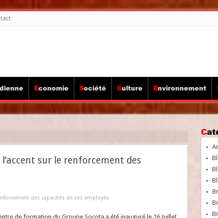
tact
idienne
Economie
Société
Culture
Environnement
Ca
A
Bl
t l’accent sur le renforcement des
Bl
Bl
B
e renforcement des capacités de ses employés
B
Br
ntre de formation du Groupe Socota a été inauguré le 26 Juillet