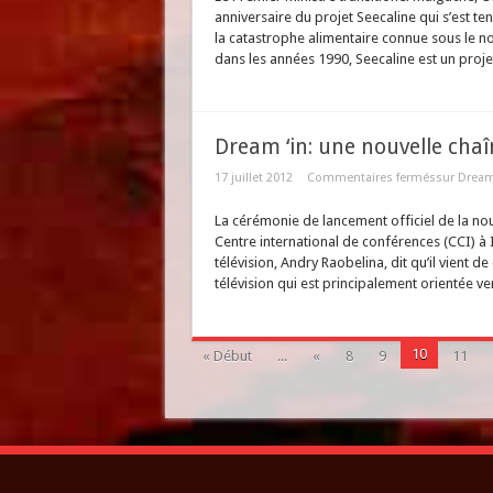
anniversaire du projet Seecaline qui s’est te
la catastrophe alimentaire connue sous le n
dans les années 1990, Seecaline est un projet
Dream ‘in: une nouvelle chaî
17 juillet 2012
Commentaires fermés
sur Dream 
La cérémonie de lancement officiel de la nouv
Centre international de conférences (CCI) à 
télévision, Andry Raobelina, dit qu’il vient d
télévision qui est principalement orientée vers
10
« Début
...
«
8
9
11