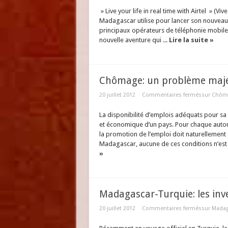
» Live your life in real time with Airtel » (Viv
Madagascar utilise pour lancer son nouveau
principaux opérateurs de téléphonie mobile de
nouvelle aventure qui ...
Lire la suite »
Chômage: un problème maje
20 juillet 2012
Commentaires fermés
sur Chôma
La disponibilité d’emplois adéquats pour sa p
et économique d’un pays. Pour chaque autorit
la promotion de l’emploi doit naturellemen
Madagascar, aucune de ces conditions n’est 
»
Madagascar-Turquie: les inve
20 juillet 2012
Commentaires fermés
sur Madaga