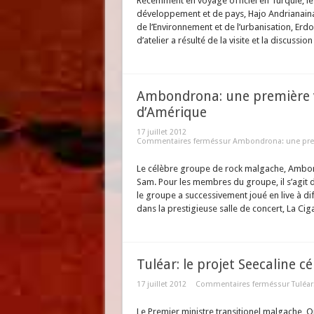
Récemment en voyage officiel en Turquie, le 
développement et de pays, Hajo Andrianainari
de l’Environnement et de l’urbanisation, Erd
d’atelier a résulté de la visite et la discussio
Ambondrona: une première vi
d’Amérique
17 juillet 2012
Commentaires fermés
sur Ambondrona: une prem
Le célèbre groupe de rock malgache, Ambondr
Sam. Pour les membres du groupe, il s’agit de
le groupe a successivement joué en live à di
dans la prestigieuse salle de concert, La Cigal
Tuléar: le projet Seecaline c
17 juillet 2012
Commentaires fermés
sur Tuléar
Le Premier ministre transitionel malgache, O