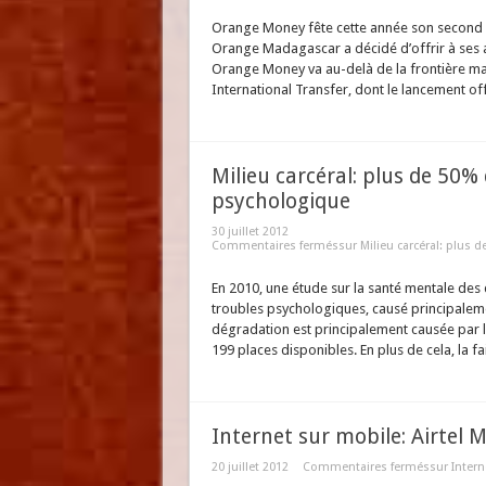
Orange Money fête cette année son second an
Orange Madagascar a décidé d’offrir à ses ab
Orange Money va au-delà de la frontière m
International Transfer, dont le lancement offi
Milieu carcéral: plus de 50%
psychologique
30 juillet 2012
Commentaires fermés
sur Milieu carcéral: plus
En 2010, une étude sur la santé mentale des
troubles psychologiques, causé principaleme
dégradation est principalement causée par 
199 places disponibles. En plus de cela, la fai
Internet sur mobile: Airtel
20 juillet 2012
Commentaires fermés
sur Inter