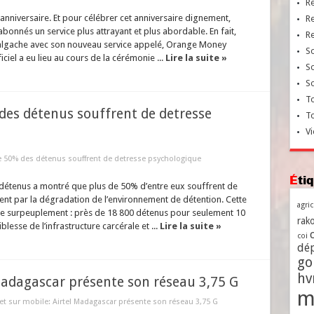
R
niversaire. Et pour célébrer cet anniversaire dignement,
R
onnés un service plus attrayant et plus abordable. En fait,
R
algache avec son nouveau service appelé, Orange Money
So
ciel a eu lieu au cours de la cérémonie ...
Lire la suite »
So
So
To
 des détenus souffrent de detresse
T
Vi
 de 50% des détenus souffrent de detresse psychologique
Ét
 détenus a montré que plus de 50% d’entre eux souffrent de
nt par la dégradation de l’environnement de détention. Cette
agri
le surpeuplement : près de 18 800 détenus pour seulement 10
rako
blesse de l’infrastructure carcérale et ...
Lire la suite »
coi
dé
go
h
 Madagascar présente son réseau 3,75 G
m
net sur mobile: Airtel Madagascar présente son réseau 3,75 G