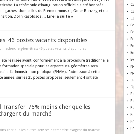
Cu
sirabe. La cérémonie d’inauguration officielle a été honorée
algaches, dont celles du Premier ministre, Omer Beriziky, et du
Cu
nsition, Dolin Rasolosoa. ...
Lire la suite »
Cu
E
E
E
s: 46 postes vacants disponibles
E
t – recherche géomètres: 46 postes vacants disponibles
E
Ev
 été réalisée avant, conformément à la procédure traditionnelle
e formation spéciale pour les arpenteurs-géomètres sera
N
ionale d’administration publique (ENAM). L’admission à cette
No
te année, sur les 25 postes proposés, seulement 4 ont été
Oc
O
Po
Po
 Transfer: 75% moins cher que les
Po
 d’argent du marché
Pr
Pr
P
ns cher que les autres services de transfert d’argent du marché