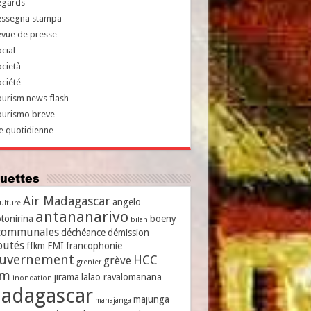
egards
essegna stampa
evue de presse
cial
cietà
ciété
urism news flash
ourismo breve
e quotidienne
iquettes
Air Madagascar
angelo
culture
antananarivo
tonirina
boeny
bilan
communales
déchéance
démission
putés
ffkm
FMI
francophonie
uvernement
HCC
grève
grenier
vm
jirama
lalao ravalomanana
inondation
adagascar
majunga
mahajanga