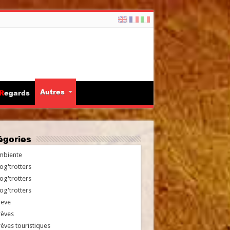
Autres
Regards
tégories
mbiente
og'trotters
og'trotters
og'trotters
reve
rèves
èves touristiques