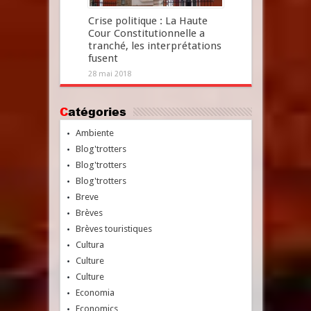
Crise politique : La Haute
Cour Constitutionnelle a
tranché, les interprétations
fusent
28 mai 2018
Catégories
Ambiente
Blog'trotters
Blog'trotters
Blog'trotters
Breve
Brèves
Brèves touristiques
Cultura
Culture
Culture
Economia
Economics