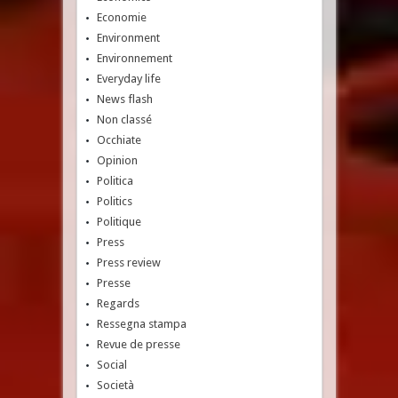
Economie
Environment
Environnement
Everyday life
News flash
Non classé
Occhiate
Opinion
Politica
Politics
Politique
Press
Press review
Presse
Regards
Ressegna stampa
Revue de presse
Social
Società