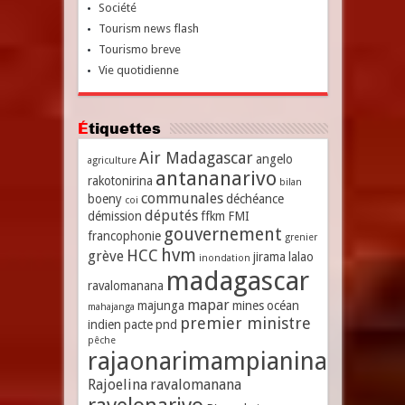
Société
Tourism news flash
Tourismo breve
Vie quotidienne
Étiquettes
Air Madagascar
angelo
agriculture
antananarivo
rakotonirina
bilan
communales
boeny
déchéance
coi
députés
démission
ffkm
FMI
gouvernement
francophonie
grenier
hvm
HCC
grève
jirama
lalao
inondation
madagascar
ravalomanana
mapar
majunga
mines
océan
mahajanga
premier ministre
indien
pacte
pnd
pêche
rajaonarimampianina
Rajoelina
ravalomanana