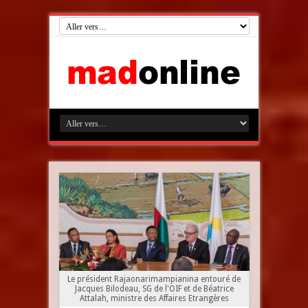
Le président Rajaonarimampianina entouré de
Jacques Bilodeau, SG de l'OIF et de Béatrice
Attalah, ministre des Affaires Etrangères