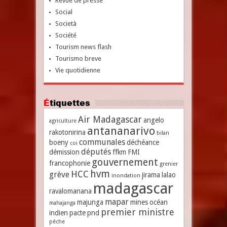
Revue de presse
Social
Società
Société
Tourism news flash
Tourismo breve
Vie quotidienne
Étiquettes
Air Madagascar
angelo
agriculture
antananarivo
rakotonirina
bilan
communales
boeny
déchéance
coi
députés
démission
ffkm
FMI
gouvernement
francophonie
grenier
hvm
HCC
grève
jirama
lalao
inondation
madagascar
ravalomanana
mapar
majunga
mines
océan
mahajanga
premier ministre
indien
pacte
pnd
pêche