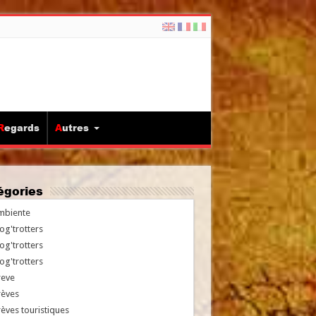
Regards
Autres
tégories
mbiente
og'trotters
og'trotters
og'trotters
reve
rèves
èves touristiques