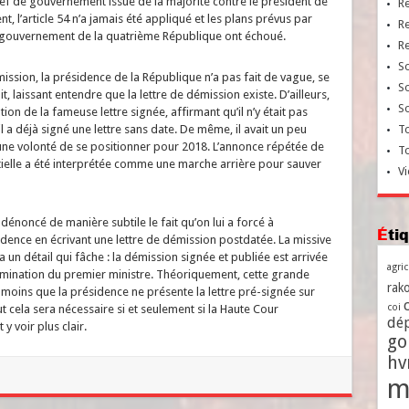
chef de gouvernement issue de la majorité contre le président de
R
t, l’article 54 n’a jamais été appliqué et les plans prévus par
R
le gouvernement de la quatrième République ont échoué.
R
So
ssion, la présidence de la République n’a pas fait de vague, se
So
ait, laissant entendre que la lettre de démission existe. D’ailleurs,
So
ion de la fameuse lettre signée, affirmant qu’il n’y était pas
il a déjà signé une lettre sans date. De même, il avait un peu
To
une volonté de se positionner pour 2018. L’annonce répétée de
T
ielle a été interprétée comme une marche arrière pour sauver
Vi
a dénoncé de manière subtile le fait qu’on lui a forcé à
Ét
ésidence en écrivant une lettre de démission postdatée. La missive
a un détail qui fâche : la démission signée et publiée est arrivée
agri
omination du premier ministre. Théoriquement, cette grande
rako
 moins que la présidence ne présente la lettre pré-signée sur
coi
ut cela sera nécessaire si et seulement si la Haute Cour
dé
y voir plus clair.
go
h
m