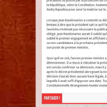
précaution se justifie par la protection du 
la République, selon la Constitution. Seulemen
Andry Rajoelina pour avoir la maitrise sur 
Lorsque Jean Ravelonarivo a contesté sa démi
limitant à dire que le président sait ce qu’il f
Iavoloha n’estimait pas nécessaire la publicat
obligé. Jean Ravelonarivo aurait-il oublié qu’
oublié le premier engagement en affichant 
sa non-candidature à la prochaine président
son poste de premier ministre.
Quoi qu’il en soit, l’ancien premier ministre 
démissionner. Il a réussi à ridiculiser la pr
est censée confirmer sa démission, mais il y 
après le décret présidentiel abrogeant la n
décision n’aurait donc aucune base légale, à
laquelle il avait suffi d’apposer une date. To
Constitutionnelle étrangement muette voulait 
Partager !