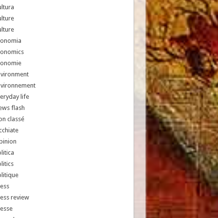
ltura
lture
lture
conomia
conomics
conomie
nvironment
nvironnement
eryday life
ews flash
n classé
chiate
pinion
litica
litics
litique
ess
ess review
resse