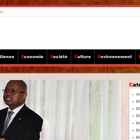
ct
idienne
Economie
Société
Culture
Environnement
Ca
A
Bl
Bl
Bl
B
B
Br