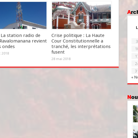
Ar
L
La station radio de
Crise politique : La Haute
Ravalomanana revient
Cour Constitutionnelle a
3
s ondes
tranché, les interprétations
1
fusent
et 2018
1
28 mai 2018
2
3
« N
No