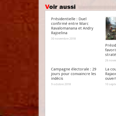
Voir aussi
Présidentielle : Duel
confirmé entre Marc
Ravalomanana et Andry
Rajoelina
30 novembre 2018
Présid
favori
straté
26 nove
Campagne électorale : 29
La cou
jours pour convaincre les
Rajao
indécis
ouver
9 octobre 2018
10 sept