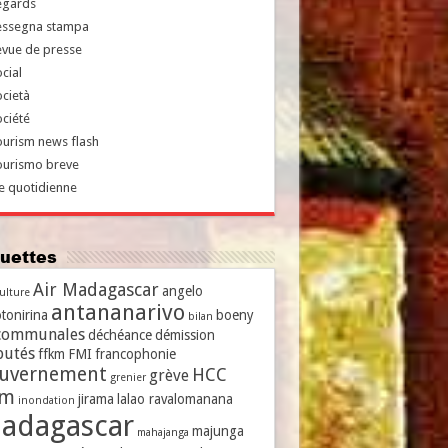
egards
essegna stampa
evue de presse
cial
cietà
ciété
urism news flash
ourismo breve
e quotidienne
iquettes
Air Madagascar
angelo
culture
antananarivo
tonirina
boeny
bilan
communales
déchéance
démission
putés
ffkm
FMI
francophonie
uvernement
HCC
grève
grenier
vm
jirama
lalao ravalomanana
inondation
adagascar
majunga
mahajanga