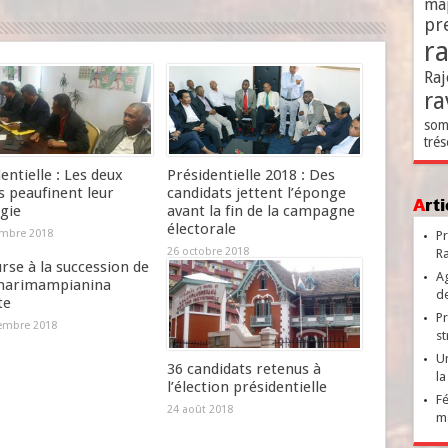
ma
pr
r
Raj
ra
som
trés
entielle : Les deux
Présidentielle 2018 : Des
s peaufinent leur
candidats jettent l’éponge
Ar
gie
avant la fin de la campagne
électorale
mbre 2018
Pr
26 octobre 2018
Ra
rse à la succession de
Ag
narimampianina
de
te
Pr
embre 2018
st
Un
36 candidats retenus à
la
l’élection présidentielle
Fé
24 août 2018
ma