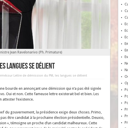
Cu
Cu
Cu
E
E
E
E
E
nistre Jean Ravelonarivo (Ph. Primature)
Ev
N
les langues se délient
No
ermés
sur Lettre de démission du PM, les langues se délient
Oc
O
t une bourde en annonçant une démission qui n’a pas été signée
Po
o. Oui et non. Cette fameuse lettre existerait bel et bien. Les
Po
attester l’existence.
Po
Pr
chef du gouvernement, la présidence exige deux choses. Primo,
Pr
 pas être candidat à la prochaine élection présidentielle. Deuxio,
P
ission », témoigne un proche d’un candidat malheureux. Cette