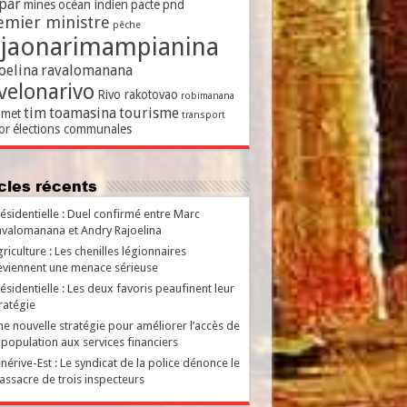
par
mines
océan indien
pacte
pnd
emier ministre
pêche
ajaonarimampianina
oelina
ravalomanana
velonarivo
Rivo rakotovao
robimanana
tim
toamasina
tourisme
met
transport
or
élections communales
ticles récents
ésidentielle : Duel confirmé entre Marc
valomanana et Andry Rajoelina
riculture : Les chenilles légionnaires
viennent une menace sérieuse
ésidentielle : Les deux favoris peaufinent leur
ratégie
e nouvelle stratégie pour améliorer l’accès de
 population aux services financiers
nérive-Est : Le syndicat de la police dénonce le
ssacre de trois inspecteurs