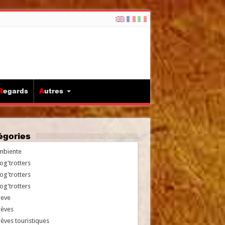
Regards
Autres
tégories
mbiente
og'trotters
og'trotters
og'trotters
reve
rèves
èves touristiques