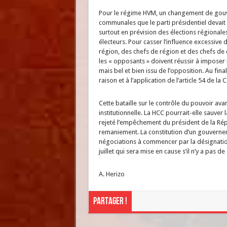
Pour le régime HVM, un changement de gouver
communales que le parti présidentiel devait
surtout en prévision des élections régionales
électeurs. Pour casser l’influence excessive
région, des chefs de région et des chefs de d
les « opposants » doivent réussir à imposer 
mais bel et bien issu de l’opposition. Au fina
raison et à l’application de l’article 54 de 
Cette bataille sur le contrôle du pouvoir avan
institutionnelle. La HCC pourrait-elle sauve
rejeté l’empêchement du président de la Rép
remaniement. La constitution d’un gouvernem
négociations à commencer par la désignation 
juillet qui sera mise en cause s’il n’y a pas
A. Herizo
Partager !