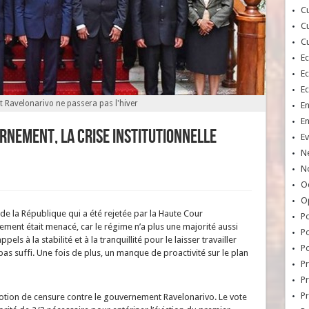
Cu
Cu
Cu
E
E
E
 Ravelonarivo ne passera pas l'hiver
E
E
rnement, la crise institutionnelle
Ev
N
No
Oc
O
e la République qui a été rejetée par la Haute Cour
Po
rnement était menacé, car le régime n’a plus une majorité aussi
Po
ppels à la stabilité et à la tranquillité pour le laisser travailler
Po
s suffi. Une fois de plus, un manque de proactivité sur le plan
Pr
Pr
P
 motion de censure contre le gouvernement Ravelonarivo. Le vote