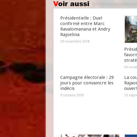
Voir aussi
Présidentielle : Duel
confirmé entre Marc
Ravalomanana et Andry
Rajoelina
30 novembre 2018
Présid
favori
straté
26 nove
Campagne électorale : 29
La cou
jours pour convaincre les
Rajao
indécis
ouver
9 octobre 2018
10 sept