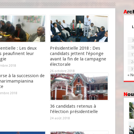
Ar
L
3
1
entielle : Les deux
Présidentielle 2018 : Des
s peaufinent leur
candidats jettent l’éponge
1
gie
avant la fin de la campagne
2
électorale
mbre 2018
3
26 octobre 2018
« N
rse à la succession de
narimampianina
te
No
embre 2018
36 candidats retenus à
l’élection présidentielle
24 août 2018