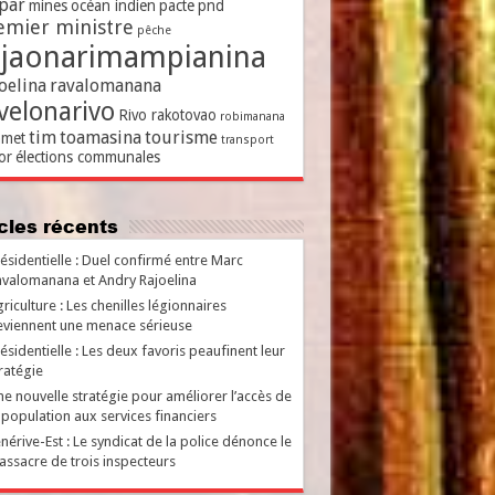
par
mines
océan indien
pacte
pnd
emier ministre
pêche
ajaonarimampianina
oelina
ravalomanana
velonarivo
Rivo rakotovao
robimanana
tim
toamasina
tourisme
met
transport
or
élections communales
ticles récents
ésidentielle : Duel confirmé entre Marc
valomanana et Andry Rajoelina
riculture : Les chenilles légionnaires
viennent une menace sérieuse
ésidentielle : Les deux favoris peaufinent leur
ratégie
e nouvelle stratégie pour améliorer l’accès de
 population aux services financiers
nérive-Est : Le syndicat de la police dénonce le
ssacre de trois inspecteurs