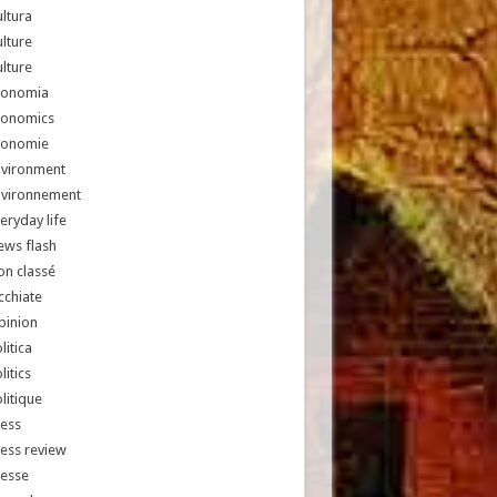
ltura
lture
lture
conomia
conomics
conomie
nvironment
nvironnement
eryday life
ews flash
n classé
chiate
pinion
litica
litics
litique
ess
ess review
resse