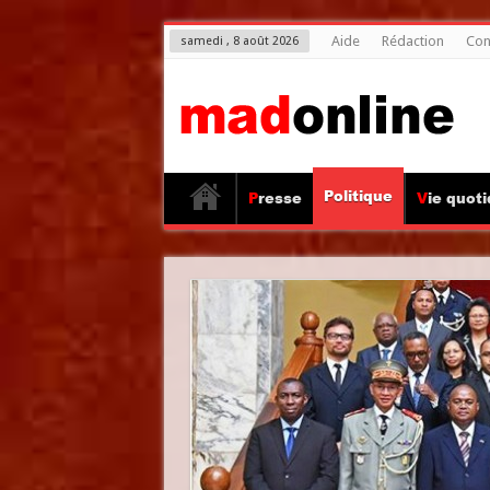
Aide
Rédaction
Con
samedi , 8 août 2026
Politique
Presse
Vie quot