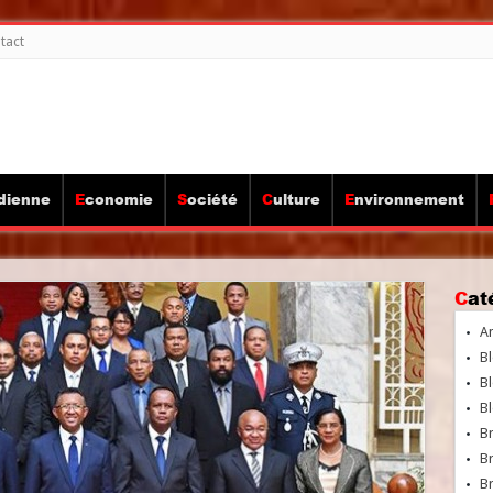
tact
idienne
Economie
Société
Culture
Environnement
Ca
A
Bl
Bl
Bl
B
B
Br