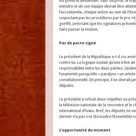
est prévu le lendemain. Sauf surprise, la maj
ministre et de son équipe devrait être atte
l’accoutumée, chaque action au sein de l’As
respectant pas les procédures par le pro-r
gonflé, précisant que les signatures présent
faire passer la motion.
Pas de pacte signé
Le président de la République a-t-il cru avo
contre lui. La logique voulait qu’une trêve a
responsabilité entre les deux parties. Seulem
l’unanimité puisqu’elle « paralyse » un artic
constitutionnelle. En principe, il ne devrait ja
députés.
Le président a refusé deux requêtes ou préal
la télévision nationale de la rencontre et le
international d’Ivato. Bref, les députés ne v
dernier n’a pas osé dissoudre l’Assemblée na
L’opportunité du moment