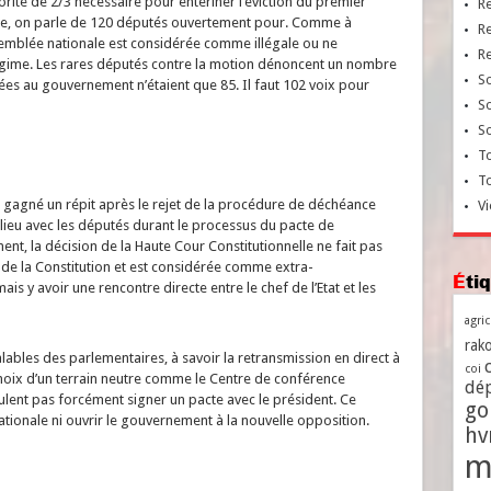
orité de 2/3 nécessaire pour entériner l’éviction du premier
R
inte, on parle de 120 députés ouvertement pour. Comme à
R
semblée nationale est considérée comme illégale ou ne
R
égime. Les rares députés contre la motion dénoncent un nombre
So
ées au gouvernement n’étaient que 85. Il faut 102 voix pour
So
So
To
T
ir gagné un répit après le rejet de la procédure de déchéance
Vi
it lieu avec les députés durant le processus du pacte de
ent, la décision de la Haute Cour Constitutionnelle ne fait pas
le de la Constitution et est considérée comme extra-
Ét
mais y avoir une rencontre directe entre le chef de l’Etat et les
agri
rako
ables des parlementaires, à savoir la retransmission en direct à
coi
 choix d’un terrain neutre comme le Centre de conférence
dé
eulent pas forcément signer un pacte avec le président. Ce
go
tionale ni ouvrir le gouvernement à la nouvelle opposition.
h
m