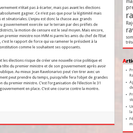
ma
pr
nement n’était pas à écarter, mais pas avant les élections
r
 absolument gagner. Ce n’est pas que pour la légitimité mais
 et sénatoriales. L’enjeu est donc la chasse aux grands
Raj
 du gouvernement exercée sur le terrain par des préfets de
ra
istricts, la motion de censure est le seul moyen. Mais encore,
un premier ministre non HVM ni parmi les amis du chef de l’Etat
som
l, c’est le rapport de force qui va ramener le président à la
trés
la Constitution comme le souhaitent ses opposants.
Ar
t les élections risque de créer une nouvelle crise politique et
r la tête du premier ministre et de son gouvernement après avoir
Pr
ublique. Au mieux Jean Ravelonarivo peut s’en tirer avec un
Ra
ent peut prendre du temps, puisqu’elle fera l’objet de grandes
Ag
du premier ministre. C’est l’organisation de l’élection le 31
de
 de gouvernement en place. C’est une course contre la montre.
Pr
st
Un
la
Fé
ma