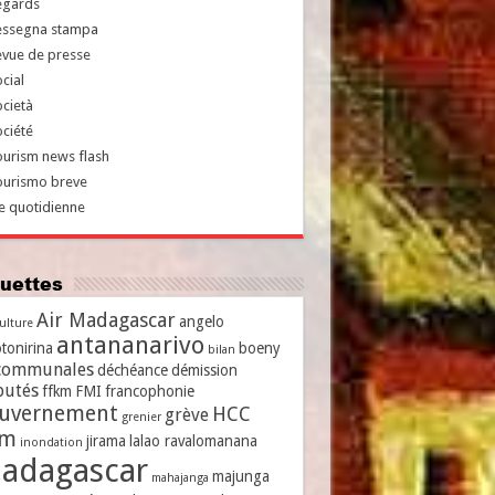
egards
essegna stampa
evue de presse
cial
cietà
ciété
urism news flash
ourismo breve
e quotidienne
iquettes
Air Madagascar
angelo
culture
antananarivo
tonirina
boeny
bilan
communales
déchéance
démission
putés
ffkm
FMI
francophonie
uvernement
HCC
grève
grenier
vm
jirama
lalao ravalomanana
inondation
adagascar
majunga
mahajanga