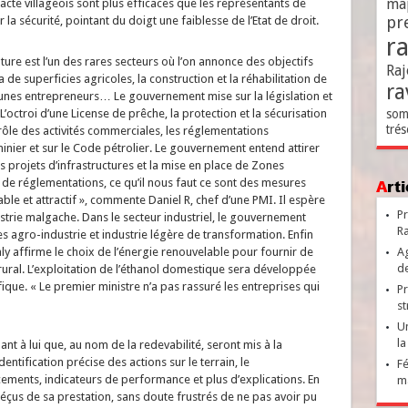
ma
acte villageois sont plus efficaces que les représentants de
pr
ir la sécurité, pointant du doigt une faiblesse de l’Etat de droit.
r
ture est l’un des rares secteurs où l’on annonce des objectifs
Raj
 superficies agricoles, la construction et la réhabilitation de
ra
jeunes entrepreneurs… Le gouvernement mise sur la législation et
’octroi d’une License de prêche, la protection et la sécurisation
som
trés
rôle des activités commerciales, les réglementations
 minier et sur le Code pétrolier. Le gouvernement entend attirer
ds projets d’infrastructures et la mise en place de Zones
e réglementations, ce qu’il nous faut ce sont des mesures
Ar
able et attractif », commente Daniel R, chef d’une PMI. Il espère
Pr
trie malgache. Dans le secteur industriel, le gouvernement
Ra
s agro-industrie et industrie légère de transformation. Enfin
ly affirme le choix de l’énergie renouvelable pour fournir de
Ag
de
 rural. L’exploitation de l’éthanol domestique sera développée
fique. « Le premier ministre n’a pas rassuré les entreprises qui
Pr
st
Un
la
t à lui que, au nom de la redevabilité, seront mis à la
ntification précise des actions sur le terrain, le
Fé
ements, indicateurs de performance et plus d’explications. En
ma
déçus de sa prestation, sans doute frustrés de ne pas avoir pu