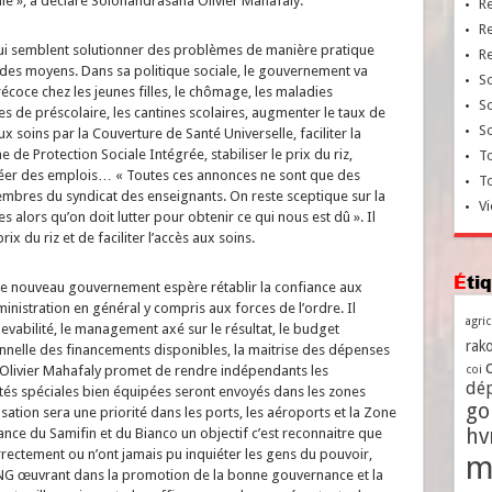
e », a déclaré Solonandrasana Olivier Mahafaly.
R
R
ui semblent solutionner des problèmes de manière pratique
R
t des moyens. Dans sa politique sociale, le gouvernement va
So
coce chez les jeunes filles, le chômage, les maladies
So
es de préscolaire, les cantines scolaires, augmenter le taux de
So
x soins par la Couverture de Santé Universelle, faciliter la
e Protection Sociale Intégrée, stabiliser le prix du riz,
To
réer des emplois… « Toutes ces annonces ne sont que des
T
res du syndicat des enseignants. On reste sceptique sur la
Vi
s alors qu’on doit lutter pour obtenir ce qui nous est dû ». Il
prix du riz et de faciliter l’accès aux soins.
Ét
 le nouveau gouvernement espère rétablir la confiance aux
dministration en général y compris aux forces de l’ordre. Il
agri
vabilité, le management axé sur le résultat, le budget
rako
rationnelle des financements disponibles, la maitrise des dépenses
a Olivier Mahafaly promet de rendre indépendants les
coi
dé
ités spéciales bien équipées seront envoyés dans les zones
go
sation sera une priorité dans les ports, les aéroports et la Zone
h
nce du Samifin et du Bianco un objectif c’est reconnaitre que
rrectement ou n’ont jamais pu inquiéter les gens du pouvoir,
m
NG œuvrant dans la promotion de la bonne gouvernance et la