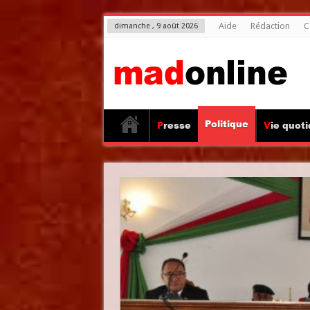
Aide
Rédaction
C
dimanche , 9 août 2026
Politique
Presse
Vie quot