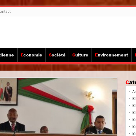
ontact
idienne
Economie
Société
Culture
Environnement
Ca
A
Bl
Bl
Bl
B
B
Br