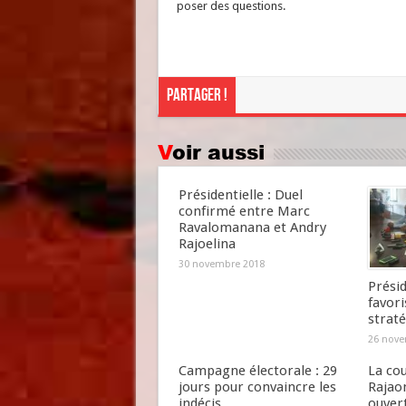
poser des questions.
Partager !
Voir aussi
Présidentielle : Duel
confirmé entre Marc
Ravalomanana et Andry
Rajoelina
30 novembre 2018
Présid
favori
straté
26 nove
Campagne électorale : 29
La cou
jours pour convaincre les
Rajao
indécis
ouver