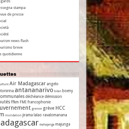
egards
essegna stampa
evue de presse
cial
cietà
ciété
urism news flash
ourismo breve
e quotidienne
iquettes
Air Madagascar
angelo
culture
antananarivo
tonirina
boeny
bilan
communales
déchéance
démission
putés
ffkm
FMI
francophonie
uvernement
HCC
grève
grenier
vm
jirama
lalao ravalomanana
inondation
adagascar
majunga
mahajanga