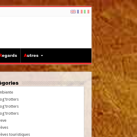
Regards
Autres
tégories
mbiente
og'trotters
og'trotters
og'trotters
reve
rèves
èves touristiques