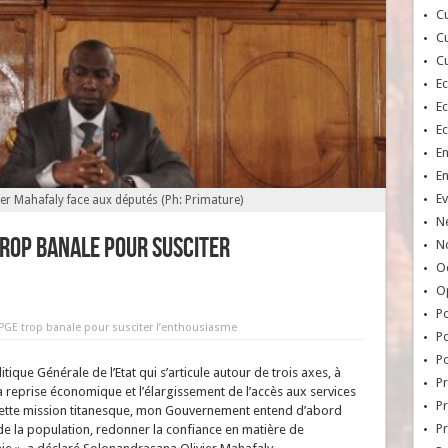
Cu
Cu
Cu
E
E
E
E
E
Ev
ier Mahafaly face aux députés (Ph: Primature)
N
trop banale pour susciter
No
Oc
O
Po
e PGE trop banale pour susciter l’enthousiasme
Po
Po
que Générale de l’Etat qui s’articule autour de trois axes, à
Pr
 reprise économique et l’élargissement de l’accès aux services
Pr
 cette mission titanesque, mon Gouvernement entend d’abord
P
de la population, redonner la confiance en matière de