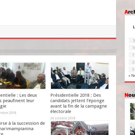
Ar
L
3
1
1
2
3
« N
No
entielle : Les deux
Présidentielle 2018 : Des
s peaufinent leur
candidats jettent l’éponge
gie
avant la fin de la campagne
électorale
mbre 2018
26 octobre 2018
rse à la succession de
narimampianina
te