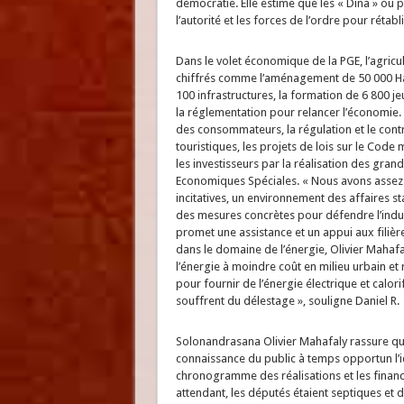
démocratie. Elle estime que les « Dina » ou p
l’autorité et les forces de l’ordre pour rétabl
Dans le volet économique de la PGE, l’agricul
chiffrés comme l’aménagement de 50 000 Ha de
100 infrastructures, la formation de 6 800 
la réglementation pour relancer l’économie. L
des consommateurs, la régulation et le cont
touristiques, les projets de lois sur le Code
les investisseurs par la réalisation des gran
Economiques Spéciales. « Nous avons assez d
incitatives, un environnement des affaires st
des mesures concrètes pour défendre l’indus
promet une assistance et un appui aux filière
dans le domaine de l’énergie, Olivier Mahafa
l’énergie à moindre coût en milieu urbain et
pour fournir de l’énergie électrique et calori
souffrent du délestage », souligne Daniel R.
Solonandrasana Olivier Mahafaly rassure quan
connaissance du public à temps opportun l’ide
chronogramme des réalisations et les financ
attendant, les députés étaient septiques et 