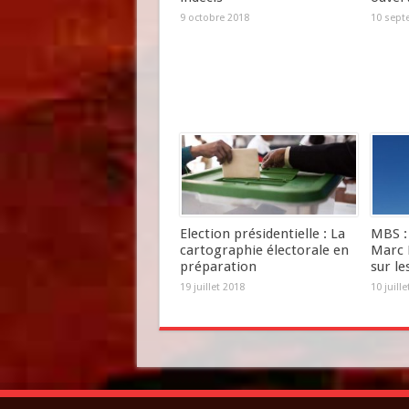
9 octobre 2018
10 sept
Election présidentielle : La
MBS : 
cartographie électorale en
Marc 
préparation
sur le
19 juillet 2018
10 juill