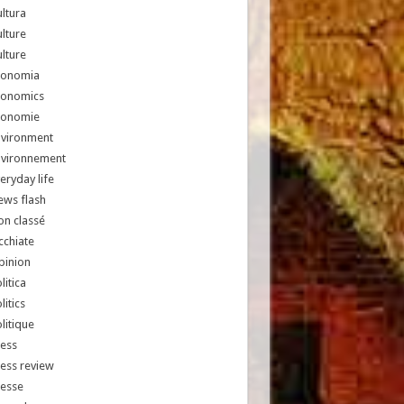
ltura
lture
lture
conomia
conomics
conomie
nvironment
nvironnement
eryday life
ews flash
n classé
chiate
pinion
litica
litics
litique
ess
ess review
resse