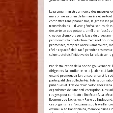
gouvernance pour relancer ensuite l’économi
Le premier ministre annonce des mesures q
mais on ne sait rien de la manière et surtou
combattre l’analphabétisme, la grossesse pré
transmissibles… Il veut généraliser les class
desserte en eau potable, améliorer l’accès au
création d’emplois sur la base du programme d
promouvoir la production d’éthanol pour c
promesses, tempère André Ramarokoto, memb
réelle capacité de l’Etat à prendre ces mesure
salue toutefois l’initiative de faire baisser le 
Par l’instauration de la bonne gouvernance,
dirigeants, la confiance en la justice et à l’a
entend promouvoir la transparence et la rede
participatif des collectivités, l’utilisation 
publiques et l’Etat de droit. Solonandrasan
organismes de lutte anti-corruption. Des un
rouges pour combattre l’insécurité. La sécuri
Economique Exclusive. « Faire de l’indépenda
ces organismes n’ont jamais pu travailler co
estime Lalao Hanitriniaina, membre d’une O