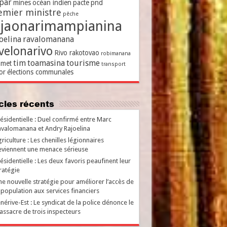
par
mines
océan indien
pacte
pnd
emier ministre
pêche
ajaonarimampianina
oelina
ravalomanana
velonarivo
Rivo rakotovao
robimanana
tim
toamasina
tourisme
met
transport
or
élections communales
ticles récents
ésidentielle : Duel confirmé entre Marc
valomanana et Andry Rajoelina
riculture : Les chenilles légionnaires
viennent une menace sérieuse
ésidentielle : Les deux favoris peaufinent leur
ratégie
e nouvelle stratégie pour améliorer l’accès de
 population aux services financiers
nérive-Est : Le syndicat de la police dénonce le
ssacre de trois inspecteurs