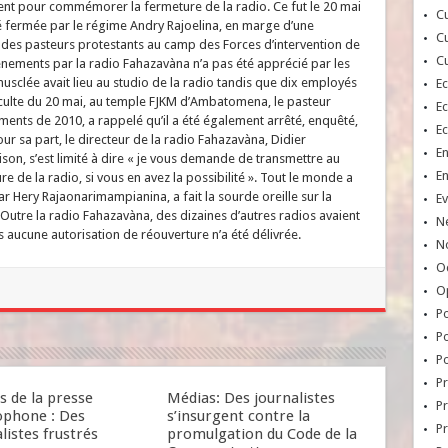
ment pour commémorer la fermeture de la radio. Ce fut le 20 mai
Cu
té fermée par le régime Andry Rajoelina, en marge d’une
Cu
r des pasteurs protestants au camp des Forces d’intervention de
Cu
nements par la radio Fahazavàna n’a pas été apprécié par les
musclée avait lieu au studio de la radio tandis que dix employés
E
u culte du 20 mai, au temple FJKM d’Ambatomena, le pasteur
E
nts de 2010, a rappelé qu’il a été également arrêté, enquêté,
E
ur sa part, le directeur de la radio Fahazavàna, Didier
E
ison, s’est limité à dire « je vous demande de transmettre au
E
de la radio, si vous en avez la possibilité ». Tout le monde a
 Hery Rajaonarimampianina, a fait la sourde oreille sur la
Ev
utre la radio Fahazavàna, des dizaines d’autres radios avaient
N
 aucune autorisation de réouverture n’a été délivrée.
No
Oc
O
Po
Po
Po
Pr
s de la presse
Médias: Des journalistes
Pr
ophone : Des
s’insurgent contre la
P
listes frustrés
promulgation du Code de la