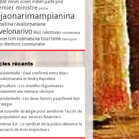
par
mines
océan indien
pacte
pnd
emier ministre
pêche
ajaonarimampianina
oelina
ravalomanana
velonarivo
Rivo rakotovao
robimanana
tim
toamasina
tourisme
met
transport
or
élections communales
ticles récents
ésidentielle : Duel confirmé entre Marc
valomanana et Andry Rajoelina
riculture : Les chenilles légionnaires
viennent une menace sérieuse
ésidentielle : Les deux favoris peaufinent leur
ratégie
e nouvelle stratégie pour améliorer l’accès de
 population aux services financiers
nérive-Est : Le syndicat de la police dénonce le
ssacre de trois inspecteurs