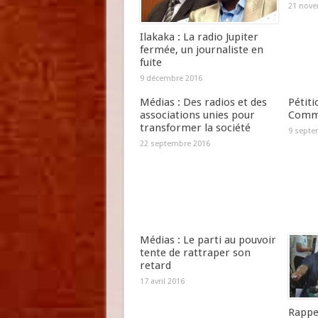
21 nove
Ilakaka : La radio Jupiter
fermée, un journaliste en
fuite
9 décembre 2016
Médias : Des radios et des
Pétiti
associations unies pour
Commu
transformer la société
9 septe
22 septembre 2016
Médias : Le parti au pouvoir
tente de rattraper son
retard
17 avril 2016
Rappel