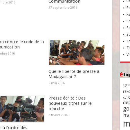
Communication
R
mbre 2016
R
27 septembre 2016
R
So
So
So
To
on contre le code de la
nication
T
mbre 2016
Vi
Quelle liberté de presse à
Ét
Madagascar ?
9 mai 2016
agri
rako
Presse écrite : Des
coi
dé
nouveaux titres sur le
go
marché
h
2 février 2016
m
 à l’ordre des