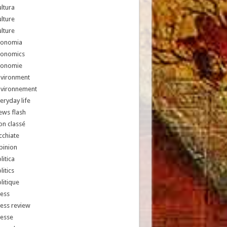
ltura
lture
lture
conomia
conomics
conomie
nvironment
nvironnement
eryday life
ews flash
n classé
chiate
pinion
litica
litics
litique
ess
ess review
resse