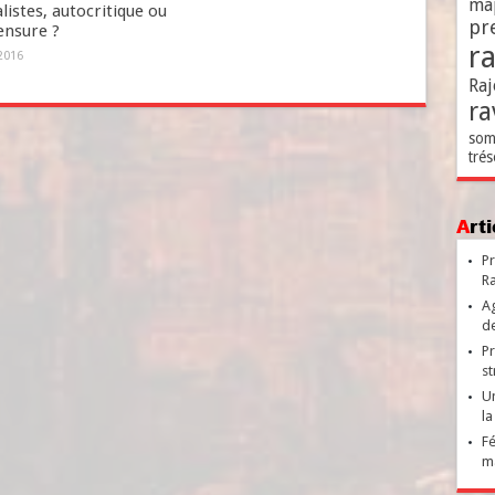
ma
listes, autocritique ou
pr
ensure ?
r
2016
Raj
ra
som
trés
Ar
Pr
Ra
Ag
de
Pr
st
Un
la
Fé
ma