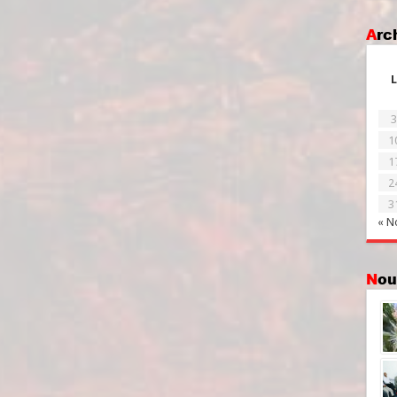
Ar
L
3
1
1
2
3
« N
No