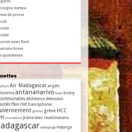
egards
essegna stampa
evue de presse
cial
cietà
ciété
urism news flash
ourismo breve
e quotidienne
iquettes
Air Madagascar
angelo
culture
antananarivo
tonirina
boeny
bilan
communales
déchéance
démission
putés
ffkm
FMI
francophonie
uvernement
HCC
grève
grenier
vm
jirama
lalao ravalomanana
inondation
adagascar
majunga
mahajanga