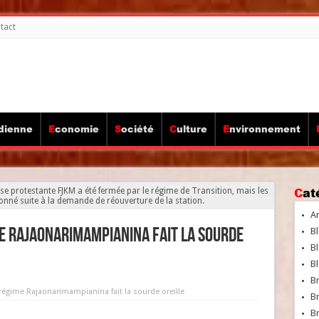
tact
idienne
Economie
Société
Culture
Environnement
Ca
ise protestante FJKM a été fermée par le régime de Transition, mais les
onné suite à la demande de réouverture de la station.
A
me Rajaonarimampianina fait la sourde
Bl
Bl
Bl
B
 régime Rajaonarimampianina fait la sourde oreille
B
Br