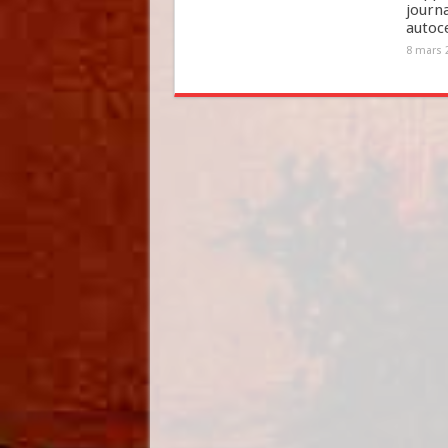
journa
autoc
8 mars 