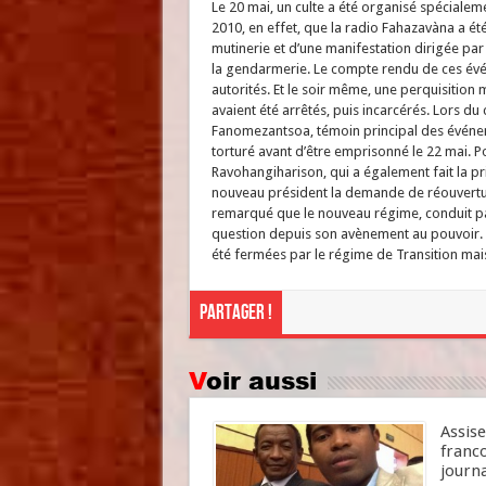
Le 20 mai, un culte a été organisé spéciale
2010, en effet, que la radio Fahazavàna a é
mutinerie et d’une manifestation dirigée pa
la gendarmerie. Le compte rendu de ces évé
autorités. Et le soir même, une perquisition 
avaient été arrêtés, puis incarcérés. Lors d
Fanomezantsoa, témoin principal des événeme
torturé avant d’être emprisonné le 22 mai. Po
Ravohangiharison, qui a également fait la pr
nouveau président la demande de réouverture 
remarqué que le nouveau régime, conduit par
question depuis son avènement au pouvoir. O
été fermées par le régime de Transition mais
Partager !
Voir aussi
Assise
franc
journa