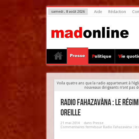
Aide
Rédaction
Con
samedi , 8 août 2026
Presse
Politique
Vie quot
Voila quatre ans que la radio appartenant à l’égl
nouveaux dirigeants n’ont pas d
Radio Fahazavàna : le régi
oreille
21 mai 2014
dans
Presse
Commentaires fermés
sur Radio Fahazavàna : le