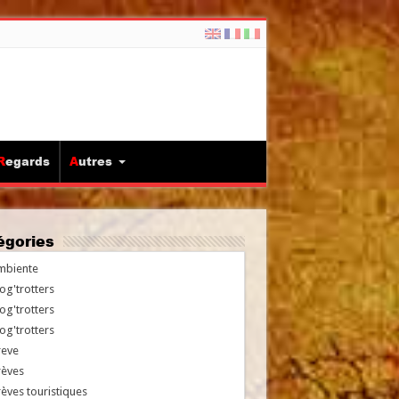
Regards
Autres
tégories
mbiente
og'trotters
og'trotters
og'trotters
reve
rèves
èves touristiques