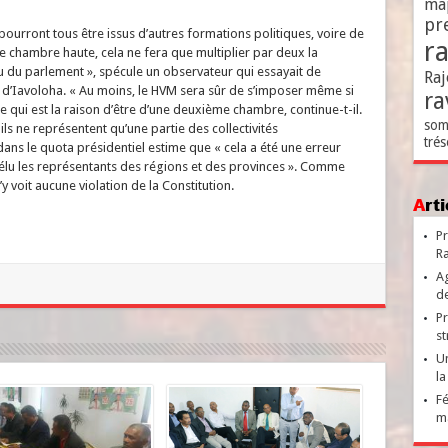
ma
pr
urront tous être issus d’autres formations politiques, voire de
r
ette chambre haute, cela ne fera que multiplier par deux la
au du parlement », spécule un observateur qui essayait de
Raj
t d’Iavoloha. « Au moins, le HVM sera sûr de s’imposer même si
ra
qui est la raison d’être d’une deuxième chambre, continue-t-il.
som
ils ne représentent qu’une partie des collectivités
trés
dans le quota présidentiel estime que « cela a été une erreur
r élu les représentants des régions et des provinces ». Comme
y voit aucune violation de la Constitution.
Ar
Pr
Ra
Ag
de
Pr
st
Un
la
Fé
ma