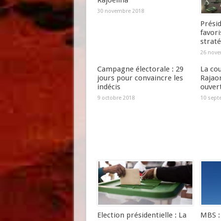
Rajoelina
30 novembre 2018
Présid
favori
straté
26 nove
Campagne électorale : 29
La cou
jours pour convaincre les
Rajao
indécis
ouver
9 octobre 2018
10 sept
Election présidentielle : La
MBS : 