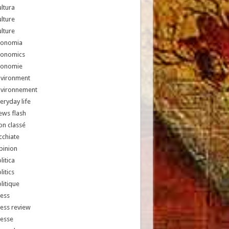
ltura
lture
lture
conomia
conomics
conomie
nvironment
nvironnement
eryday life
ews flash
n classé
chiate
pinion
litica
litics
litique
ess
ess review
resse