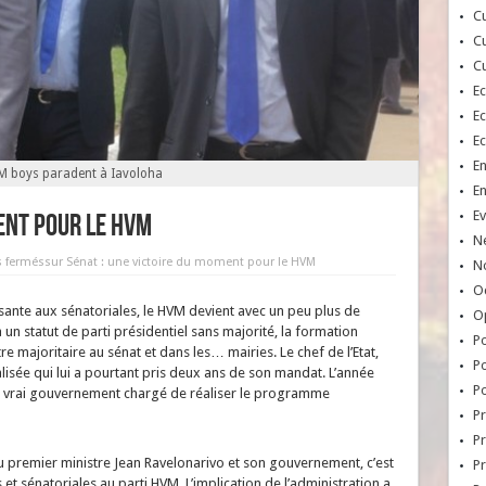
Cu
Cu
Cu
E
E
E
E
M boys paradent à Iavoloha
E
Ev
ent pour le HVM
N
 fermés
sur Sénat : une victoire du moment pour le HVM
No
Oc
ante aux sénatoriales, le HVM devient avec un peu plus de
O
 un statut de parti présidentiel sans majorité, la formation
Po
e majoritaire au sénat et dans les… mairies. Le chef de l’Etat,
Po
nnalisée qui lui a pourtant pris deux ans de son mandat. L’année
Po
 Le vrai gouvernement chargé de réaliser le programme
Pr
Pr
 au premier ministre Jean Ravelonarivo et son gouvernement, c’est
P
et sénatoriales au parti HVM. L’implication de l’administration a