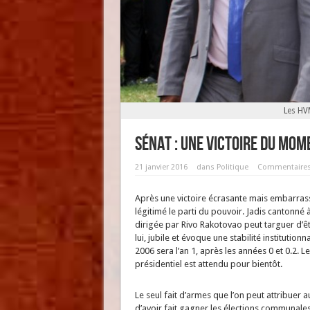
Les HV
Sénat : une victoire du mom
21 janvier 2016
dans
Politique
Commentaires
Après une victoire écrasante mais embarrass
légitimé le parti du pouvoir. Jadis cantonné à
dirigée par Rivo Rakotovao peut targuer d’êtr
lui, jubile et évoque une stabilité institutio
2006 sera l’an 1, après les années 0 et 0.2.
présidentiel est attendu pour bientôt.
Le seul fait d’armes que l’on peut attribuer
d’avoir fait gagner les élections communales 