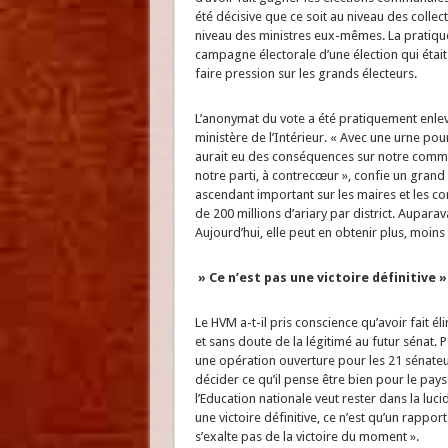
été décisive que ce soit au niveau des collecti
niveau des ministres eux-mêmes. La pratique
campagne électorale d’une élection qui éta
faire pression sur les grands électeurs.
L’anonymat du vote a été pratiquement enlev
ministère de l’Intérieur. « Avec une urne po
aurait eu des conséquences sur notre commun
notre parti, à contrecœur », confie un grand é
ascendant important sur les maires et les c
de 200 millions d’ariary par district. Aupara
Aujourd’hui, elle peut en obtenir plus, moins
» Ce n’est pas une victoire définitive »
Le HVM a-t-il pris conscience qu’avoir fait éli
et sans doute de la légitimé au futur sénat. P
une opération ouverture pour les 21 sénateurs
décider ce qu’il pense être bien pour le pays
l’Education nationale veut rester dans la lucidi
une victoire définitive, ce n’est qu’un rapp
s’exalte pas de la victoire du moment ».