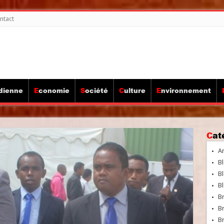
ntact
idienne
Economie
Société
Culture
Environnement
Ca
A
Bl
Bl
Bl
B
B
Br