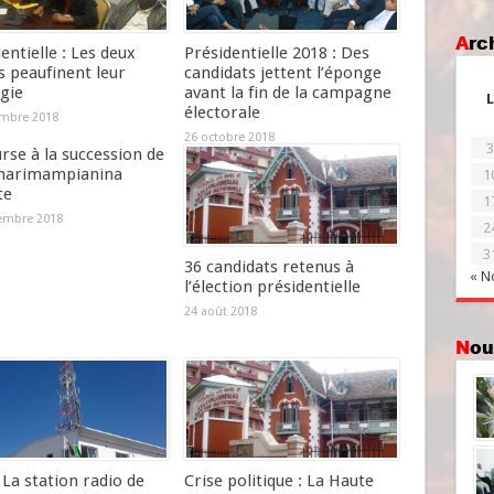
Ar
entielle : Les deux
Présidentielle 2018 : Des
s peaufinent leur
candidats jettent l’éponge
gie
avant la fin de la campagne
L
électorale
mbre 2018
26 octobre 2018
3
rse à la succession de
narimampianina
1
te
1
embre 2018
2
3
36 candidats retenus à
« N
l’élection présidentielle
24 août 2018
No
La station radio de
Crise politique : La Haute