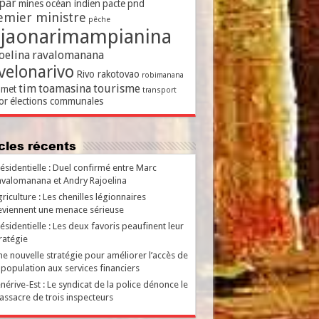
par
mines
océan indien
pacte
pnd
emier ministre
pêche
ajaonarimampianina
oelina
ravalomanana
velonarivo
Rivo rakotovao
robimanana
tim
toamasina
tourisme
met
transport
or
élections communales
ticles récents
ésidentielle : Duel confirmé entre Marc
valomanana et Andry Rajoelina
riculture : Les chenilles légionnaires
viennent une menace sérieuse
ésidentielle : Les deux favoris peaufinent leur
ratégie
e nouvelle stratégie pour améliorer l’accès de
 population aux services financiers
nérive-Est : Le syndicat de la police dénonce le
ssacre de trois inspecteurs