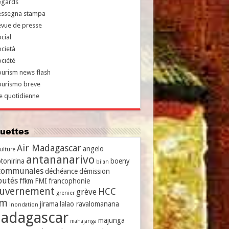
egards
essegna stampa
evue de presse
cial
cietà
ciété
urism news flash
ourismo breve
e quotidienne
iquettes
Air Madagascar
angelo
culture
antananarivo
tonirina
boeny
bilan
communales
déchéance
démission
putés
ffkm
FMI
francophonie
uvernement
HCC
grève
grenier
vm
jirama
lalao ravalomanana
inondation
adagascar
majunga
mahajanga