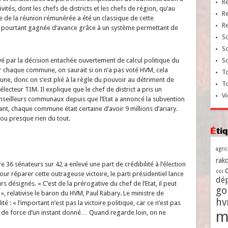
R
vités, dont les chefs de districts et les chefs de région, qu’au
R
 de la réunion rémunérée a été un classique de cette
R
it pourtant gagnée d’avance grâce à un système permettant de
So
So
So
é par la décision entachée ouvertement de calcul politique du
ur chaque commune, on saurait si on n’a pas voté HVM, cela
To
e, donc on s’est plié à la règle du pouvoir au détriment de
T
lecteur TIM. Il explique que le chef de district a pris un
Vi
onseilleurs communaux depuis que l’Etat a annoncé la subvention
vant, chaque commune était certaine d’avoir 9 millions d’ariary.
 ou presque rien du tout.
Ét
agri
rako
re 36 sénateurs sur 42 a enlevé une part de crédibilité à l’élection
coi
our réparer cette outrageuse victoire, le parti présidentiel lance
dé
 désignés. « C’est de la prérogative du chef de l’Etat, il peut
go
 », relativise le baron du HVM, Paul Rabary. Le ministre de
h
té : « l’important n’est pas la victoire politique, car ce n’est pas
m
ort de force d’un instant donné… Quand regarde loin, on ne