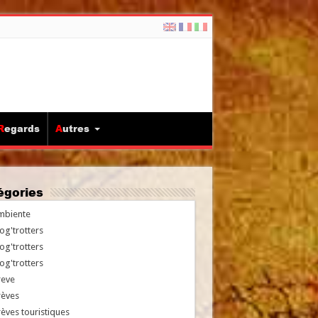
Regards
Autres
tégories
mbiente
og'trotters
og'trotters
og'trotters
reve
rèves
èves touristiques