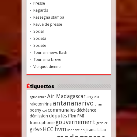
Presse
Regards
Ressegna stampa
Revue de presse
Social
Società
Société
Tourism news flash
Tourismo breve
Vie quotidienne
Étiquettes
Air Madagascar
angelo
agriculture
antananarivo
rakotonirina
bilan
communales
boeny
déchéance
coi
députés
démission
ffkm
FMI
gouvernement
francophonie
grenier
hvm
HCC
grève
jirama
lalao
inondation