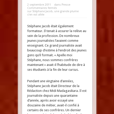
2 septembre 2011
dans
Presse
Commentaires fermés
sur Stéphane Jacob, une grande plume
s’en est allée
Stéphane Jacob était également
formateur. Il tenait à assurer la relève au
sein de la profession. De nombreux
jeunes journalistes l’avaient comme
enseignant. Ce grand journaliste avait
beaucoup d’estime à l’endroit des jeunes
gens qu’il formait. « Apelle moi
Stéphane, nous sommes confrères
maintenant » avait-il l’habitude de dire à
ses étudiants à la fin de leur cursus.
Pendant une vingtaine d’années,
Stéphane Jacob était Directeur de la
Rédaction chez Midi Madagasikara. Il est
journaliste depuis une quarantaine
d’année, après avoir essayé une
douzaine de métier, avait-il confié à
certains de ses confrères. Un dernier