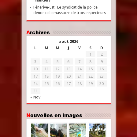
financiers
Fénérive-Est : Le syndicat de la police
dénonce le massacre de trois inspecteurs
Archives
août 2026
L
M
M
J
V
S
D
1
2
3
4
5
6
7
8
9
10
11
12
13
14
15
16
17
18
19
20
21
22
23
24
25
26
27
28
29
30
31
« Nov
Nouvelles en images