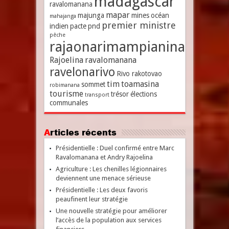
madagascar
ravalomanana
mapar
majunga
mines
océan
mahajanga
premier ministre
indien
pacte
pnd
pêche
rajaonarimampianina
Rajoelina
ravalomanana
ravelonarivo
Rivo rakotovao
tim
toamasina
sommet
robimanana
tourisme
trésor
élections
transport
communales
Articles récents
Présidentielle : Duel confirmé entre Marc
Ravalomanana et Andry Rajoelina
Agriculture : Les chenilles légionnaires
deviennent une menace sérieuse
Présidentielle : Les deux favoris
peaufinent leur stratégie
Une nouvelle stratégie pour améliorer
l’accès de la population aux services