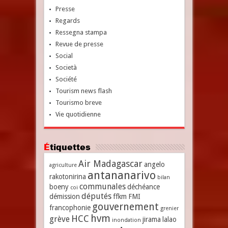
Presse
Regards
Ressegna stampa
Revue de presse
Social
Società
Société
Tourism news flash
Tourismo breve
Vie quotidienne
Étiquettes
Air Madagascar
angelo
agriculture
antananarivo
rakotonirina
bilan
communales
boeny
déchéance
coi
députés
démission
ffkm
FMI
gouvernement
francophonie
grenier
hvm
HCC
grève
jirama
lalao
inondation