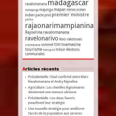
madagascar
ravalomanana
mapar
majunga
mines
océan
mahajanga
premier ministre
indien
pacte
pnd
pêche
rajaonarimampianina
Rajoelina
ravalomanana
ravelonarivo
Rivo rakotovao
tim
toamasina
sommet
robimanana
tourisme
trésor
élections
transport
communales
Articles récents
Présidentielle : Duel confirmé entre Marc
Ravalomanana et Andry Rajoelina
Agriculture : Les chenilles légionnaires
deviennent une menace sérieuse
Présidentielle : Les deux favoris
peaufinent leur stratégie
Une nouvelle stratégie pour améliorer
l’accès de la population aux services