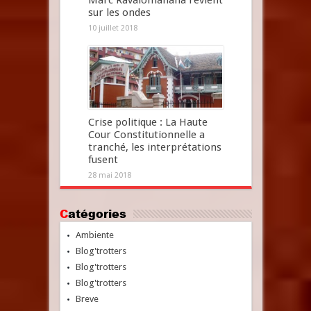
Marc Ravalomanana revient
sur les ondes
10 juillet 2018
Crise politique : La Haute
Cour Constitutionnelle a
tranché, les interprétations
fusent
28 mai 2018
Catégories
Ambiente
Blog'trotters
Blog'trotters
Blog'trotters
Breve