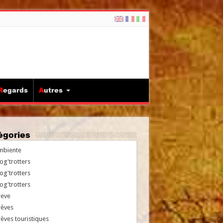
Regards
Autres
tégories
mbiente
og'trotters
og'trotters
og'trotters
reve
rèves
èves touristiques