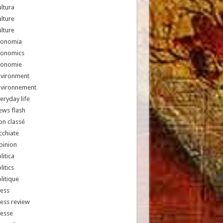
ltura
lture
lture
conomia
conomics
conomie
nvironment
nvironnement
eryday life
ews flash
n classé
chiate
pinion
litica
litics
litique
ess
ess review
resse