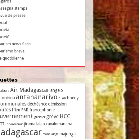
egards
essegna stampa
evue de presse
cial
cietà
ciété
urism news flash
ourismo breve
e quotidienne
iquettes
Air Madagascar
angelo
culture
antananarivo
tonirina
boeny
bilan
communales
déchéance
démission
putés
ffkm
FMI
francophonie
uvernement
HCC
grève
grenier
vm
jirama
lalao ravalomanana
inondation
adagascar
majunga
mahajanga