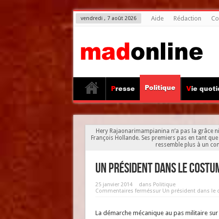
Aide
Rédaction
Co
vendredi , 7 août 2026
Politique
Presse
Vie quot
Hery Rajaonarimampianina n’a pas la grâce ni
François Hollande. Ses premiers pas en tant que
ressemble plus à un co
Un président dans le costu
25 janvier 2014
dans
Politique
Commentaires fermés
sur Un président dans le 
La démarche mécanique au pas militaire sur l