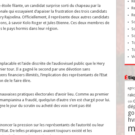
R
oile filante, un candidat surprise sorti du chapeau par la
R
nale qui essayaient d’apaiser la frustration des trois candidats
R
y Rajoelina. Officiellement, il représente deux autres candidats
So
ctions, à savoir Kolo Roger et Jules Etienne. Ces deux membres de
s le pays hormis dans leur région.
So
So
To
T
Vi
acable et l’aide discrète de l’audiovisuel public que le Hery
ier tour. Il a gagné le second par une dévotion sans
 financiers illimités, l’implication des représentants de l’Etat
Ét
n de le faire élire.
agri
 mauvaises pratiques électorales d’avoir lieu. Comme au premier
rako
mampianina a fraudé, quelqu’un d’autre s’en est chargé pour lui.
coi
e le jour du scrutin ou acheté des voix n’ont pas été
dé
go
h
ncer la pression sur les représentants de l’autorité ou leur
m
’Etat. De telles pratiques avaient toujours existé et les