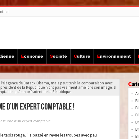
ntact
idienne
Economie
Société
Culture
Environnement
Ca
 l’élégance de Barack Obama, mais peut tenir la comparaison avec
 président de la République n’ont pas vraiment amélioré son image. Il
mptable qu’à un président de la République…
A
Bl
me d’un expert comptable !
Bl
Bl
costume d’un expert comptable !
B
B
e tapis rouge, il a passé en revue les troupes avec peu
Br