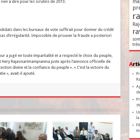
ma
 rien à dire pour les scrutins de 2013.
pr
r
Raj
idats dans les bureaux de vote suffirait pour donner du crédit
ra
s d’irrégularité. Impossible de prouver la fraude a posteriori
som
trés
our a jugé en toute impartialité et a respecté le choix du peuple,
it Hery Rajaonarimampianina juste après l’annonce officielle de
Ar
rotection divine et la confiance du peuple ». « C’est la victoire du
 », avait-il ajouté.
Pr
Ra
Ag
de
Pr
st
Un
la
Fé
ma