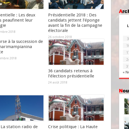
Ar
entielle : Les deux
Présidentielle 2018 : Des
s peaufinent leur
candidats jettent l’éponge
gie
avant la fin de la campagne
L
électorale
mbre 2018
26 octobre 2018
3
rse à la succession de
1
narimampianina
te
1
embre 2018
2
3
36 candidats retenus à
« N
l’élection présidentielle
24 août 2018
No
La station radio de
Crise politique : La Haute