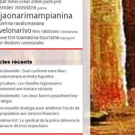
par
mines
océan indien
pacte
pnd
emier ministre
pêche
ajaonarimampianina
oelina
ravalomanana
velonarivo
Rivo rakotovao
robimanana
tim
toamasina
tourisme
met
transport
or
élections communales
ticles récents
ésidentielle : Duel confirmé entre Marc
valomanana et Andry Rajoelina
riculture : Les chenilles légionnaires
viennent une menace sérieuse
ésidentielle : Les deux favoris peaufinent leur
ratégie
e nouvelle stratégie pour améliorer l’accès de
 population aux services financiers
nérive-Est : Le syndicat de la police dénonce le
ssacre de trois inspecteurs