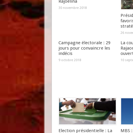
Rajoelina
30 novembre 2018
Présid
favori
straté
26 nove
Campagne électorale : 29
La cou
jours pour convaincre les
Rajao
indécis
ouver
9 octobre 2018
10 sept
Election présidentielle : La
MBS : 