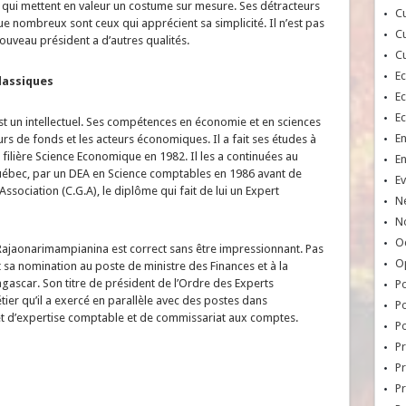
 qui mettent en valeur un costume sur mesure. Ses détracteurs
Cu
 nombreux sont ceux qui apprécient sa simplicité. Il n’est pas
Cu
ouveau président a d’autres qualités.
Cu
E
lassiques
E
E
 un intellectuel. Ses compétences en économie et en sciences
E
urs de fonds et les acteurs économiques. Il a fait ses études à
, filière Science Economique en 1982. Il les a continuées au
E
 Québec, par un DEA en Science comptables en 1986 avant de
Ev
ssociation (C.G.A), le diplôme qui fait de lui un Expert
N
No
Oc
 Rajaonarimampianina est correct sans être impressionnant. Pas
O
 sa nomination au poste de ministre des Finances et à la
ascar. Son titre de président de l’Ordre des Experts
Po
tier qu’il a exercé en parallèle avec des postes dans
Po
net d’expertise comptable et de commissariat aux comptes.
Po
Pr
Pr
P