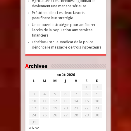
Agriculture : Les chenilles légionnaires
deviennent une menace sérieuse
Présidentielle : Les deux favoris
peaufinent leur stratégie
Une nouvelle stratégie pour améliorer
l’accès de la population aux services
financiers
Fénérive-Est : Le syndicat de la police
dénonce le massacre de trois inspecteurs
Archives
août 2026
L
M
M
J
V
S
D
1
2
3
4
5
6
7
8
9
10
11
12
13
14
15
16
17
18
19
20
21
22
23
24
25
26
27
28
29
30
31
« Nov