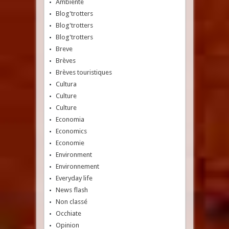
Ambiente
Blog'trotters
Blog'trotters
Blog'trotters
Breve
Brèves
Brèves touristiques
Cultura
Culture
Culture
Economia
Economics
Economie
Environment
Environnement
Everyday life
News flash
Non classé
Occhiate
Opinion