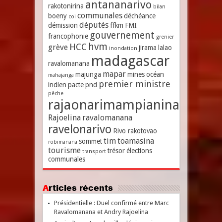
antananarivo
rakotonirina
bilan
communales
boeny
déchéance
coi
députés
démission
ffkm
FMI
gouvernement
francophonie
grenier
hvm
HCC
grève
jirama
lalao
inondation
madagascar
ravalomanana
mapar
majunga
mines
océan
mahajanga
premier ministre
indien
pacte
pnd
pêche
rajaonarimampianina
Rajoelina
ravalomanana
ravelonarivo
Rivo rakotovao
tim
toamasina
sommet
robimanana
tourisme
trésor
élections
transport
communales
Articles récents
Présidentielle : Duel confirmé entre Marc
Ravalomanana et Andry Rajoelina