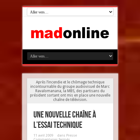
Après l’incendie et le chômage technique
incontournable du groupe audiovisuel de Marc
Ravalomanana, la MBS, des partisans du
président sortant ont mis en place une nouvelle
chaîne de télévision.
Une nouvelle chaîne à
l’essai technique
11 avril 2009
dans
Presse
Commentaires fermés