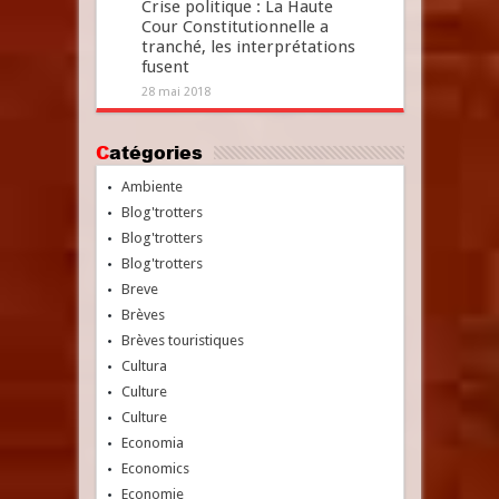
Crise politique : La Haute
Cour Constitutionnelle a
tranché, les interprétations
fusent
28 mai 2018
Catégories
Ambiente
Blog'trotters
Blog'trotters
Blog'trotters
Breve
Brèves
Brèves touristiques
Cultura
Culture
Culture
Economia
Economics
Economie