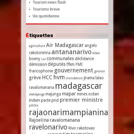
Tourism news flash
Tourismo breve
Vie quotidienne
Étiquettes
Air Madagascar
angelo
agriculture
antananarivo
rakotonirina
bilan
communales
boeny
déchéance
coi
députés
démission
ffkm
FMI
gouvernement
francophonie
grenier
hvm
HCC
grève
jirama
lalao
inondation
madagascar
ravalomanana
mapar
majunga
mines
océan
mahajanga
premier ministre
indien
pacte
pnd
pêche
rajaonarimampianina
Rajoelina
ravalomanana
ravelonarivo
Rivo rakotovao