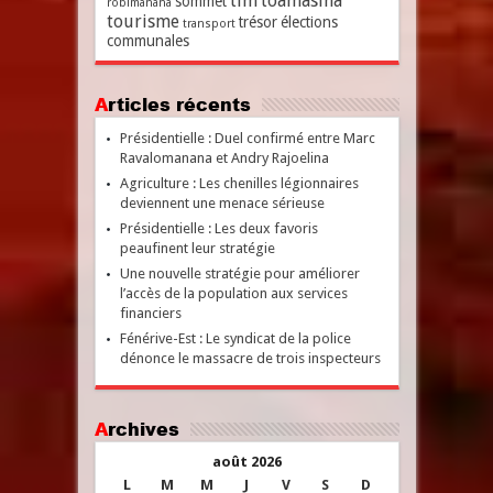
tim
toamasina
sommet
robimanana
tourisme
trésor
élections
transport
communales
Articles récents
Présidentielle : Duel confirmé entre Marc
Ravalomanana et Andry Rajoelina
Agriculture : Les chenilles légionnaires
deviennent une menace sérieuse
Présidentielle : Les deux favoris
peaufinent leur stratégie
Une nouvelle stratégie pour améliorer
l’accès de la population aux services
financiers
Fénérive-Est : Le syndicat de la police
dénonce le massacre de trois inspecteurs
Archives
août 2026
L
M
M
J
V
S
D