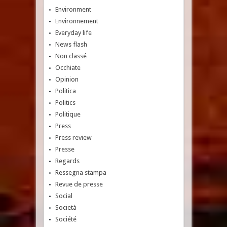
Environment
Environnement
Everyday life
News flash
Non classé
Occhiate
Opinion
Politica
Politics
Politique
Press
Press review
Presse
Regards
Ressegna stampa
Revue de presse
Social
Società
Société