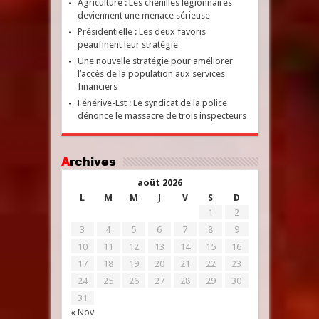
Agriculture : Les chenilles légionnaires
deviennent une menace sérieuse
Présidentielle : Les deux favoris
peaufinent leur stratégie
Une nouvelle stratégie pour améliorer
l’accès de la population aux services
financiers
Fénérive-Est : Le syndicat de la police
dénonce le massacre de trois inspecteurs
Archives
août 2026
L
M
M
J
V
S
D
1
2
3
4
5
6
7
8
9
10
11
12
13
14
15
16
17
18
19
20
21
22
23
24
25
26
27
28
29
30
31
« Nov