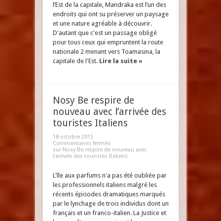
l’Est de la capitale, Mandraka est l’un des
endroits qui ont su préserver un paysage
et une nature agréable à découvrir.
D'autant que c'est un passage obligé
pour tous ceux qui empruntent la route
nationale 2 menant vers Toamasina, la
capitale de l'Est.
Lire la suite »
Nosy Be respire de
nouveau avec l’arrivée des
touristes Italiens
18 octobre 2013
Commentaires fermés
sur Nosy Be respire de nouveau avec
l’arrivée des touristes Italiens
L'île aux parfums n'a pas été oubliée par
les professionnels italiens malgré les
récents épisodes dramatiques marqués
par le lynchage de trois individus dont un
français et un franco-italien. La Justice et