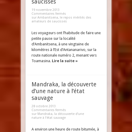
saucisses
19 novembre 2013
Commentaires fermés
sur Ambanitsena, le repos mérités des
amateurs de saucisses
Les voyageurs ont l’habitude de faire une
petite pause sur la localité
d’Ambanitsena, à une vingtaine de
kilomètres à l’Est d’Antananarivo, sur la
route nationale numéro 2, menant vers
Toamasina.
Lire la suite »
Mandraka, la découverte
d’une nature à l’état
sauvage
28 octobre 2013
Commentaires fermés
sur Mandraka, la découverte d’une
nature à l’état sauvage
A environ une heure de route bitumée, à