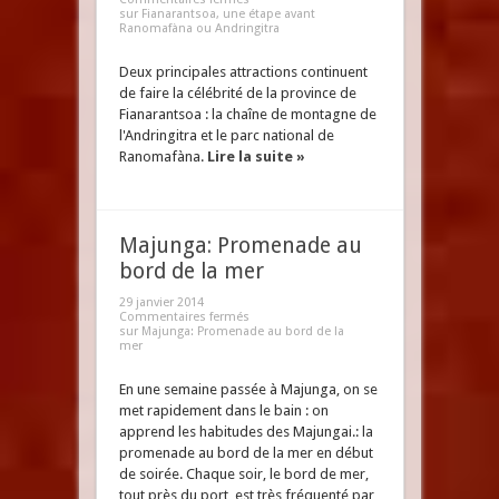
sur Fianarantsoa, une étape avant
Ranomafàna ou Andringitra
Deux principales attractions continuent
de faire la célébrité de la province de
Fianarantsoa : la chaîne de montagne de
l'Andringitra et le parc national de
Ranomafàna.
Lire la suite »
Majunga: Promenade au
bord de la mer
29 janvier 2014
Commentaires fermés
sur Majunga: Promenade au bord de la
mer
En une semaine passée à Majunga, on se
met rapidement dans le bain : on
apprend les habitudes des Majungai.: la
promenade au bord de la mer en début
de soirée. Chaque soir, le bord de mer,
tout près du port, est très fréquenté par