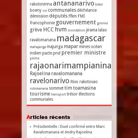
antananarivo
rakotonirina
bilan
communales
boeny
déchéance
coi
députés
démission
ffkm
FMI
gouvernement
francophonie
grenier
hvm
HCC
grève
jirama
lalao
inondation
madagascar
ravalomanana
mapar
majunga
mines
océan
mahajanga
premier ministre
indien
pacte
pnd
pêche
rajaonarimampianina
Rajoelina
ravalomanana
ravelonarivo
Rivo rakotovao
tim
toamasina
sommet
robimanana
tourisme
trésor
élections
transport
communales
Articles récents
Présidentielle : Duel confirmé entre Marc
Ravalomanana et Andry Rajoelina