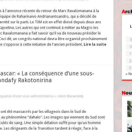
Ar
s à l'annonce récente du retour de Marc Ravalomanana à la
L'équipe de Raharinaivo Andrianantoandro, qui a décidé de
rnité sur le parti. Le TIM est en effet divisé depuis deux ans
L
ajoelina. Les autres qui ont continué à militer au Magro les
rc Ravalomanana a fait savoir qu'il va de nouveau présider le
. Ceci dit, un congrès national devra être organisé prochainement
3
te s'oppose à cette initiative de l'ancien président.
Lire la suite
1
1
2
3
ascar: « La conséquence d’une sous-
« N
andafy Rakotonirina
No
séquence d’une sous-administration » selon Manandafy
nt été massacrés par les villageois dans le Sud de
 au phénomène "dahalo". Les images qui viennent du Sud sont
aculés de sang. Une simple délation suffit pour qu'un homme
 Les dirigeants de la Transition tardent à réagir, face à la