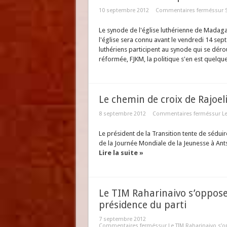
10 septembre 2012
Commentaires fermés
sur 
Le synode de l'église luthérienne de Madaga
l'église sera connu avant le vendredi 14 se
luthériens participent au synode qui se déro
réformée, FJKM, la politique s'en est quelq
Le chemin de croix de Rajoel
8 septembre 2012
Commentaires fermés
sur L
Le président de la Transition tente de séduir
de la Journée Mondiale de la Jeunesse à Ant
Lire la suite »
Le TIM Raharinaivo s’oppos
présidence du parti
7 septembre 2012
Commentaires fermés
sur Le TIM Raharinaivo s’