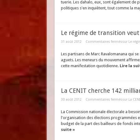
tuerie. Les dahalo, eux, sont également de pl
politiques s'en inquiètent, tout comme la ma
Le régime de transition veu
31 août 2012
Commentaires fermés
sur Le rég
Les partisans de Marc Ravalomanana qui se 
aguets. Les meneurs du mouvement affirment
cette manifestation quotidienne.
Lire la sui
La CENIT cherche 142 milliar
30 août 2012
Commentaires fermés
sur La CENI
La Commission nationale électorale a besoin 
l'organisation des élections programmées e
budget de la part des bailleurs de fonds in
suite »