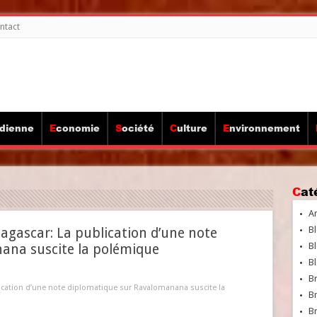
ntact
idienne
Economie
Société
Culture
Environnement
Ca
A
Bl
gascar: La publication d’une note
Bl
ana suscite la polémique
Bl
B
cation d’une note diplomatique sur Ravalomanana suscite la
B
Br