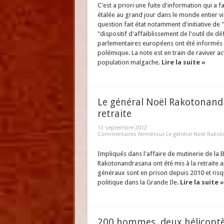
C'est a priori une fuite d'information qui a 
étalée au grand jour dans le monde entier vi
question fait état notamment d'initiative de
"dispositif d'affaiblissement de l'outil de d
parlementaires européens ont été informés de
polémique. La note est en train de raviver a
population malgache.
Lire la suite »
Le général Noël Rakotonandr
retraite
13 septembre 2012
Commentaires fermés
sur Le général Noël Rakoto
Impliqués dans l'affaire de mutinerie de la 
Rakotonandrasana ont été mis à la retraite a
généraux sont en prison depuis 2010 et risq
politique dans la Grande Ile.
Lire la suite »
200 hommes, deux hélicoptè