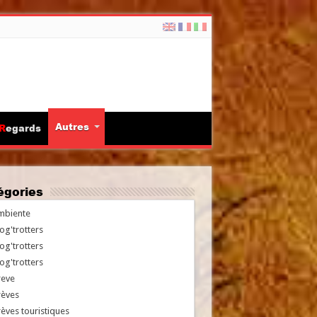
Autres
Regards
tégories
mbiente
og'trotters
og'trotters
og'trotters
reve
rèves
èves touristiques