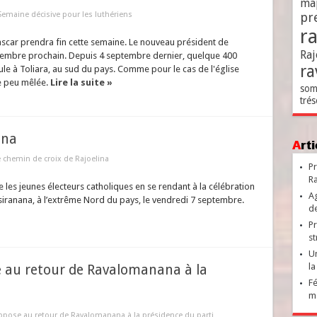
ma
Semaine décisive pour les luthériens
pr
r
scar prendra fin cette semaine. Le nouveau président de
Raj
ptembre prochain. Depuis 4 septembre dernier, quelque 400
ra
ule à Toliara, au sud du pays. Comme pour le cas de l'église
ue peu mêlée.
Lire la suite »
som
trés
ina
Ar
e chemin de croix de Rajoelina
Pr
Ra
e les jeunes électeurs catholiques en se rendant à la célébration
Ag
siranana, à l’extrême Nord du pays, le vendredi 7 septembre.
de
Pr
st
Un
la
e au retour de Ravalomanana à la
Fé
ma
oppose au retour de Ravalomanana à la présidence du parti