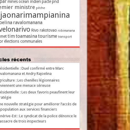
par
mines
océan indien
pacte
pnd
emier ministre
pêche
ajaonarimampianina
oelina
ravalomanana
velonarivo
Rivo rakotovao
robimanana
tim
toamasina
tourisme
met
transport
or
élections communales
ticles récents
ésidentielle : Duel confirmé entre Marc
valomanana et Andry Rajoelina
riculture : Les chenilles légionnaires
viennent une menace sérieuse
ésidentielle : Les deux favoris peaufinent leur
ratégie
e nouvelle stratégie pour améliorer l’accès de
 population aux services financiers
nérive-Est : Le syndicat de la police dénonce le
ssacre de trois inspecteurs