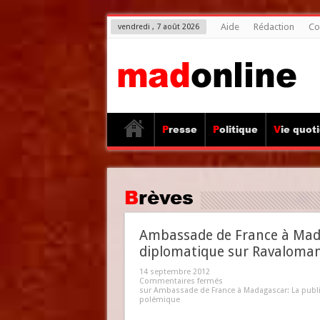
Aide
Rédaction
Co
vendredi , 7 août 2026
Presse
Politique
Vie quot
Brèves
Ambassade de France à Mada
diplomatique sur Ravaloman
14 septembre 2012
Commentaires fermés
sur Ambassade de France à Madagascar: La publi
polémique