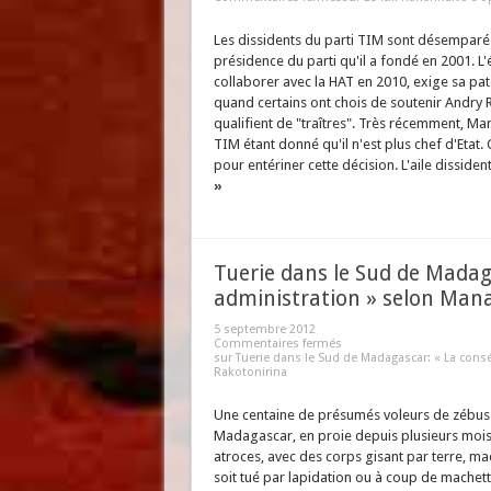
Les dissidents du parti TIM sont désemparé
présidence du parti qu'il a fondé en 2001. 
collaborer avec la HAT en 2010, exige sa pate
quand certains ont chois de soutenir Andry R
qualifient de "traîtres". Très récemment, Ma
TIM étant donné qu'il n'est plus chef d'Etat
pour entériner cette décision. L'aile dissiden
»
Tuerie dans le Sud de Madag
administration » selon Man
5 septembre 2012
Commentaires fermés
sur Tuerie dans le Sud de Madagascar: « La con
Rakotonirina
Une centaine de présumés voleurs de zébus o
Madagascar, en proie depuis plusieurs mois
atroces, avec des corps gisant par terre, m
soit tué par lapidation ou à coup de machette.