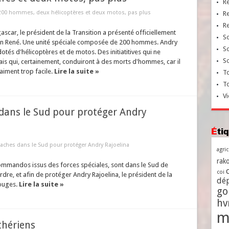
R
200 hommes, deux hélicoptères et deux motos, pas plus
R
R
scar, le président de la Transition a présenté officiellement
So
lison René. Une unité spéciale composée de 200 hommes. Andry
So
otés d'hélicoptères et de motos. Des initiatitives qui ne
So
ais qui, certainement, conduiront à des morts d'hommes, car il
raiment trop facile.
Lire la suite »
To
T
Vi
ans le Sud pour protéger Andry
Ét
hes dans le Sud pour protéger Andry Rajoelina
agri
rako
 commandos issus des forces spéciales, sont dans le Sud de
coi
ordre, et afin de protéger Andry Rajoelina, le président de la
dé
rouges.
Lire la suite »
go
h
m
thériens