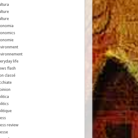
ltura
lture
lture
conomia
conomics
conomie
nvironment
nvironnement
eryday life
ews flash
n classé
chiate
pinion
litica
litics
litique
ess
ess review
resse