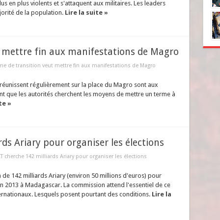
us en plus violents et s'attaquent aux militaires. Les leaders
jorité de la population.
Lire la suite »
t mettre fin aux manifestations de Magro
ime de transition veut mettre fin aux manifestations de Magro
réunissent régulièrement sur la place du Magro sont aux
 que les autorités cherchent les moyens de mettre un terme à
te »
ds Ariary pour organiser les élections
T cherche 142 milliards Ariary pour organiser les élections
de 142 milliards Ariary (environ 50 millions d'euros) pour
n 2013 à Madagascar. La commission attend l'essentiel de ce
ternationaux. Lesquels posent pourtant des conditions.
Lire la