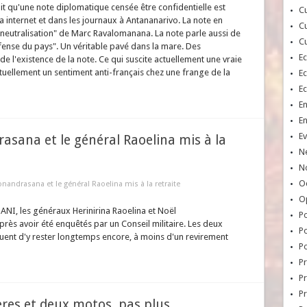
fait qu'une note diplomatique censée être confidentielle est
Cu
a internet et dans les journaux à Antananarivo. La note en
Cu
 "neutralisation" de Marc Ravalomanana. La note parle aussi de
Cu
éfense du pays". Un véritable pavé dans la mare. Des
E
 l'existence de la note. Ce qui suscite actuellement une vraie
ctuellement un sentiment anti-français chez une frange de la
E
E
E
E
Ev
asana et le général Raoelina mis à la
N
No
Oc
nandrasana et le général Raoelina mis à la retraite
O
BANI, les généraux Herinirina Raoelina et Noël
Po
près avoir été enquêtés par un Conseil militaire. Les deux
Po
uent d'y rester longtemps encore, à moins d'un revirement
Po
Pr
Pr
P
res et deux motos, pas plus