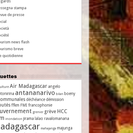
egards
essegna stampa
evue de presse
cial
cietà
ciété
urism news flash
ourismo breve
e quotidienne
iquettes
Air Madagascar
angelo
culture
antananarivo
tonirina
boeny
bilan
communales
déchéance
démission
putés
ffkm
FMI
francophonie
uvernement
HCC
grève
grenier
vm
jirama
lalao ravalomanana
inondation
adagascar
majunga
mahajanga