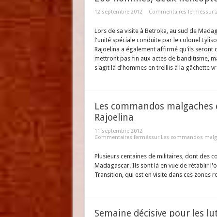
12 septembre 2012
Commentaires fermés
sur 
Lors de sa visite à Betroka, au sud de Madaga
l'unité spéciale conduite par le colonel Ly
Rajoelina a également affirmé qu'ils seront d
mettront pas fin aux actes de banditisme, m
s'agit là d'hommes en treillis à la gâchette v
Les commandos malgaches d
Rajoelina
11 septembre 2012
Commentaires fermés
sur Les commandos malgac
Plusieurs centaines de militaires, dont des
Madagascar. Ils sont là en vue de rétablir l'
Transition, qui est en visite dans ces zones 
Semaine décisive pour les lu