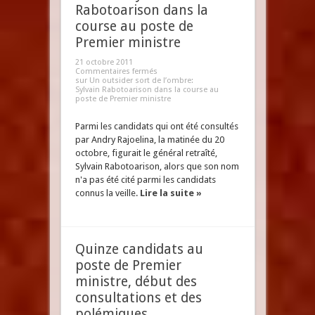
Rabotoarison dans la
course au poste de
Premier ministre
21 octobre 2011
Commentaires fermés
sur Un outsider sort de l’ombre:
Sylvain Rabotoarison dans la course au
poste de Premier ministre
Parmi les candidats qui ont été consultés
par Andry Rajoelina, la matinée du 20
octobre, figurait le général retraîté,
Sylvain Rabotoarison, alors que son nom
n'a pas été cité parmi les candidats
connus la veille.
Lire la suite »
Quinze candidats au
poste de Premier
ministre, début des
consultations et des
polémiques