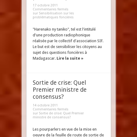
17 octobre 2011
Commentaires fermés
sur Sensibilisation sur les
problématiques foncières
"Harenako ny taniko", tel est l'intitulé
d'une production radiophonique
réalisée par le collectif d'association SIF.
Le but est de sensibiliser les citoyens au
sujet des questions foncières à
Madagascar.
Lire la suite »
Sortie de crise: Quel
Premier ministre de
consensus?
14 octobre 2011
Commentaires fermés
sur Sortie de crise: Quel Premier
ministre de consensus?
Les pourparlers en vue de la mise en
oeuvre de la feuille de route de sortie de