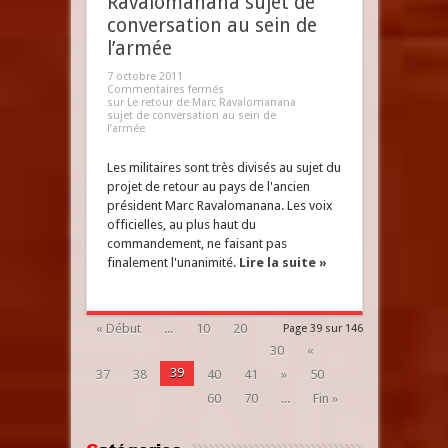
Ravalomanana sujet de
conversation au sein de
l’armée
7 octobre 2011
Commentaires fermés
sur Le retour de Marc Ravalomanana
sujet de conversation au sein de
l’armée
Les militaires sont très divisés au sujet du
projet de retour au pays de l'ancien
président Marc Ravalomanana. Les voix
officielles, au plus haut du
commandement, ne faisant pas
finalement l'unanimité.
Lire la suite »
« Début
...
10
20
Page 39 sur 146
30
«
39
37
38
40
41
»
50
60
70
...
Fin »