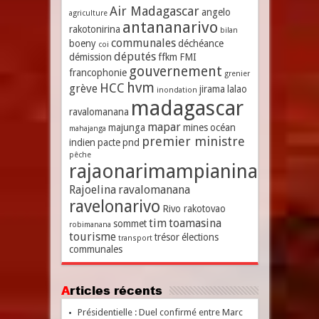
Air Madagascar
angelo
agriculture
antananarivo
rakotonirina
bilan
communales
boeny
déchéance
coi
députés
démission
ffkm
FMI
gouvernement
francophonie
grenier
hvm
HCC
grève
jirama
lalao
inondation
madagascar
ravalomanana
mapar
majunga
mines
océan
mahajanga
premier ministre
indien
pacte
pnd
pêche
rajaonarimampianina
Rajoelina
ravalomanana
ravelonarivo
Rivo rakotovao
tim
toamasina
sommet
robimanana
tourisme
trésor
élections
transport
communales
Articles récents
Présidentielle : Duel confirmé entre Marc