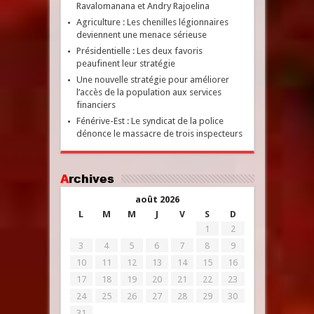
Ravalomanana et Andry Rajoelina
Agriculture : Les chenilles légionnaires
deviennent une menace sérieuse
Présidentielle : Les deux favoris
peaufinent leur stratégie
Une nouvelle stratégie pour améliorer
l’accès de la population aux services
financiers
Fénérive-Est : Le syndicat de la police
dénonce le massacre de trois inspecteurs
Archives
août 2026
L
M
M
J
V
S
D
1
2
3
4
5
6
7
8
9
10
11
12
13
14
15
16
17
18
19
20
21
22
23
24
25
26
27
28
29
30
31