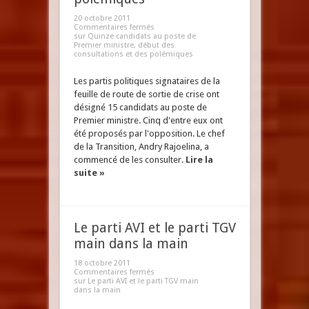
20 octobre 2011
Commentaires fermés
sur Quinze candidats au poste de
Premier ministre, début des
consultations et des polémiques
Les partis politiques signataires de la
feuille de route de sortie de crise ont
désigné 15 candidats au poste de
Premier ministre. Cinq d'entre eux ont
été proposés par l'opposition. Le chef
de la Transition, Andry Rajoelina, a
commencé de les consulter.
Lire la
suite »
Le parti AVI et le parti TGV
main dans la main
18 octobre 2011
Commentaires fermés
sur Le parti AVI et le parti TGV main
dans la main