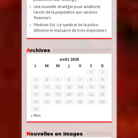
Une nouvelle stratégie pour améliorer
l’accès de la population aux services
financiers
Fénérive-Est : Le syndicat de la police
dénonce le massacre de trois inspecteurs
Archives
août 2026
L
M
M
J
V
S
D
1
2
3
4
5
6
7
8
9
10
11
12
13
14
15
16
17
18
19
20
21
22
23
24
25
26
27
28
29
30
31
« Nov
Nouvelles en images