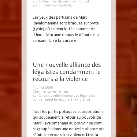
sur Le Sommet de Syrte : un nouvel
espoir pour les légalistes
Les yeux des partisans de Marc
Ravalomanana sont braqués sur Syrte
(Lybie) où se tient le 13e sommet de
l’Union Africaine depuis le début de la
semaine.
Lire la suite »
Une nouvelle alliance des
légalistes condamnent le
recours à la violence
1 juillet 2009
Commentaires fermés
sur Une nouvelle alliance des légalistes
condamnent le recours à la violence
Tous les partis politiques et associations
qui soutiennent le retour au pouvoir de
Marc Ravalomanana au pouvoir se sont
regroupés dans une nouvelle alliance qui
réfute le recours à la violence.
Lire la