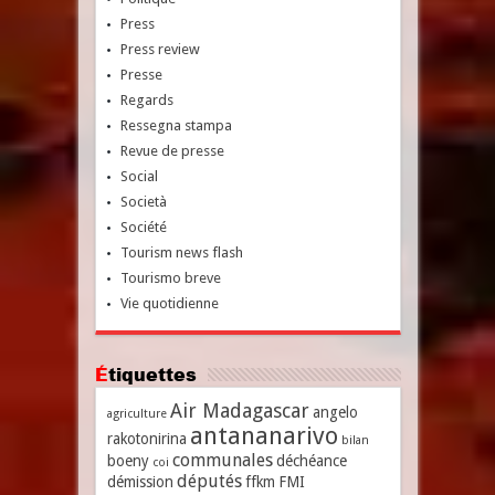
Press
Press review
Presse
Regards
Ressegna stampa
Revue de presse
Social
Società
Société
Tourism news flash
Tourismo breve
Vie quotidienne
Étiquettes
Air Madagascar
angelo
agriculture
antananarivo
rakotonirina
bilan
communales
boeny
déchéance
coi
députés
démission
ffkm
FMI