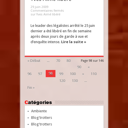
29 juin 2009
Commentaires fermés
sur Yves Aimé libéré
Le leader des légalistes arrêté le 25 juin
dernier a été libéré en fin de semaine
après deux jours de garde à vue et
d’enquête intense.
Lire la suite »
« Début
...
70
80
Page 98 sur 146
90
«
98
96
97
99
100
»
110
120
130
...
Fin »
Catégories
Ambiente
Blog'trotters
Blog'trotters