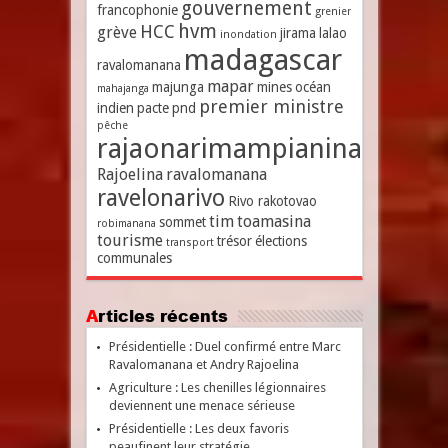
gouvernement
francophonie
grenier
hvm
HCC
grève
jirama
lalao
inondation
madagascar
ravalomanana
mapar
majunga
mines
océan
mahajanga
premier ministre
indien
pacte
pnd
pêche
rajaonarimampianina
Rajoelina
ravalomanana
ravelonarivo
Rivo rakotovao
tim
toamasina
sommet
robimanana
tourisme
trésor
élections
transport
communales
Articles récents
Présidentielle : Duel confirmé entre Marc
Ravalomanana et Andry Rajoelina
Agriculture : Les chenilles légionnaires
deviennent une menace sérieuse
Présidentielle : Les deux favoris
peaufinent leur stratégie