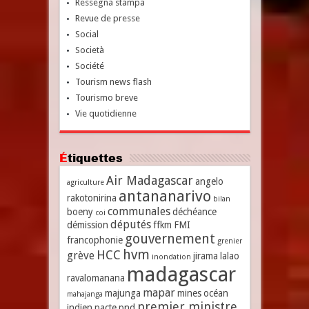
Ressegna stampa
Revue de presse
Social
Società
Société
Tourism news flash
Tourismo breve
Vie quotidienne
Étiquettes
Air Madagascar
angelo
agriculture
antananarivo
rakotonirina
bilan
communales
boeny
déchéance
coi
députés
démission
ffkm
FMI
gouvernement
francophonie
grenier
hvm
HCC
grève
jirama
lalao
inondation
madagascar
ravalomanana
mapar
majunga
mines
océan
mahajanga
premier ministre
indien
pacte
pnd