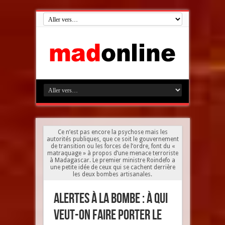
Ce n’est pas encore la psychose mais les
autorités publiques, que ce soit le gouvernement
de transition ou les forces de l’ordre, font du «
matraquage » à propos d’une menace terroriste
à Madagascar. Le premier ministre Roindefo a
une petite idée de ceux qui se cachent derrière
les deux bombes artisanales.
Alertes à la bombe : à qui
veut-on faire porter le