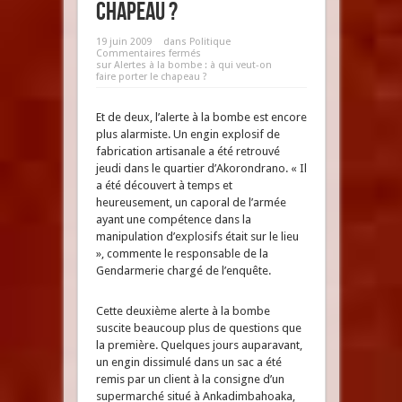
chapeau ?
19 juin 2009
dans
Politique
Commentaires fermés
sur Alertes à la bombe : à qui veut-on
faire porter le chapeau ?
Et de deux, l’alerte à la bombe est encore
plus alarmiste. Un engin explosif de
fabrication artisanale a été retrouvé
jeudi dans le quartier d’Akorondrano. « Il
a été découvert à temps et
heureusement, un caporal de l’armée
ayant une compétence dans la
manipulation d’explosifs était sur le lieu
», commente le responsable de la
Gendarmerie chargé de l’enquête.
Cette deuxième alerte à la bombe
suscite beaucoup plus de questions que
la première. Quelques jours auparavant,
un engin dissimulé dans un sac a été
remis par un client à la consigne d’un
supermarché situé à Ankadimbahoaka,