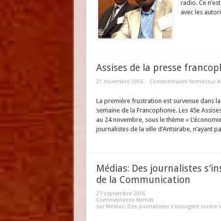
radio. Ce n’es
avec les autorit
Assises de la presse francop
21 novembre 2016
Commentaires fermés
sur A
La première frustration est survenue dans la 
semaine de la Francophonie. Les 45e Assises
au 24 novembre, sous le thème « L’économi
journalistes de la ville d’Antsirabe, n’ayant p
Médias: Des journalistes s’
de la Communication
27 septembre 2016
Commentaires fermés
sur Médias: Des journalistes s’insurgent contr