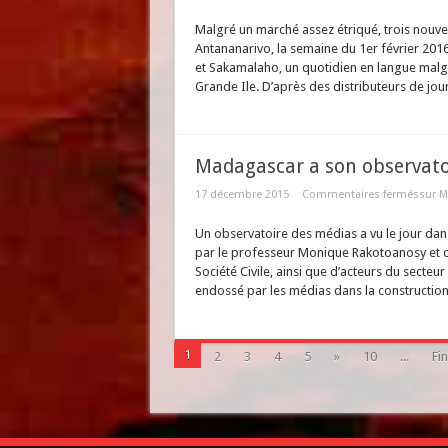
Malgré un marché assez étriqué, trois nouvel
Antananarivo, la semaine du 1er février 201
et Sakamalaho, un quotidien en langue malgac
Grande Ile. D’après des distributeurs de jour
Madagascar a son observato
17 décembre 2015
Commentaires fermés
sur M
Un observatoire des médias a vu le jour dans
par le professeur Monique Rakotoanosy et c
Société Civile, ainsi que d’acteurs du secteur
endossé par les médias dans la construction
1
2
3
4
5
»
10
...
Fin