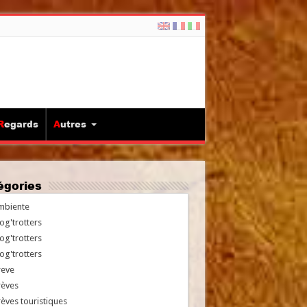
Regards
Autres
tégories
mbiente
og'trotters
og'trotters
og'trotters
reve
rèves
èves touristiques