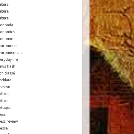
ltura
lture
lture
conomia
conomics
conomie
nvironment
nvironnement
eryday life
ews flash
n classé
chiate
pinion
litica
litics
litique
ess
ess review
resse