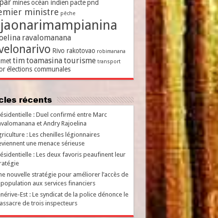
par
mines
océan indien
pacte
pnd
emier ministre
pêche
ajaonarimampianina
oelina
ravalomanana
velonarivo
Rivo rakotovao
robimanana
tim
toamasina
tourisme
met
transport
or
élections communales
ticles récents
ésidentielle : Duel confirmé entre Marc
valomanana et Andry Rajoelina
riculture : Les chenilles légionnaires
viennent une menace sérieuse
ésidentielle : Les deux favoris peaufinent leur
ratégie
e nouvelle stratégie pour améliorer l’accès de
 population aux services financiers
nérive-Est : Le syndicat de la police dénonce le
ssacre de trois inspecteurs