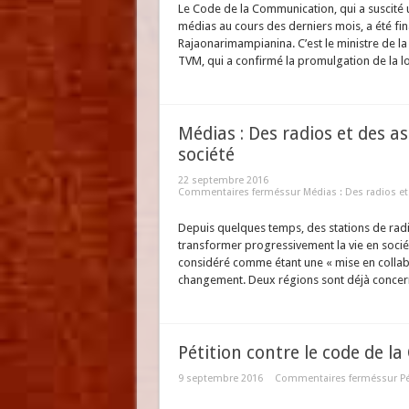
Le Code de la Communication, qui a suscité 
médias au cours des derniers mois, a été fi
Rajaonarimampianina. C’est le ministre de la
TVM, qui a confirmé la promulgation de la loi 
Médias : Des radios et des a
société
22 septembre 2016
Commentaires fermés
sur Médias : Des radios et
Depuis quelques temps, des stations de rad
transformer progressivement la vie en socié
considéré comme étant une « mise en collabo
changement. Deux régions sont déjà concerné
Pétition contre le code de 
9 septembre 2016
Commentaires fermés
sur P