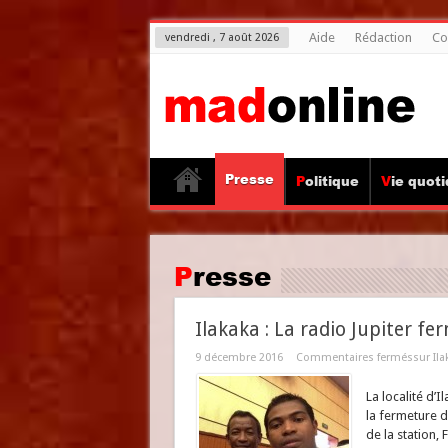
Aide
Rédaction
Co
vendredi , 7 août 2026
Presse
Politique
Vie quot
Presse
Ilakaka : La radio Jupiter fe
9 décembre 2016
Commentaires fermés
sur Ila
La localité d’I
la fermeture de
de la station,