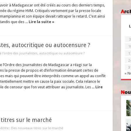
voir à Madagascar ont été créés au cours des derniers temps,
Ar
rnée du régime HVM. Critiqués vertement par la presse locale
mampianina et son équipe devait rattraper le retard. C’est ainsi
andis que des ...
Lire la suite »
L
3
istes, autocritique ou autocensure ?
1
1
à l’ordre des journalistes, autocritique ou autocensure ?
2
e l’Ordre des Journalistes de Madagascar a réagi sur la
3
ns la presse de propos et d’information émanant certes de
« N
es mais qui peuvent être interprétés comme un appel au conflit
tentiellement mettre en cause la paix sociale. Cela relance le
le de censeur que l’on veut attribuer au journaliste. Les ...
Lire
No
 titres sur le marché
écrite : Des nouveaux titres sur le marché