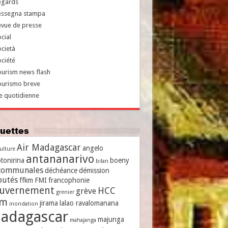
egards
essegna stampa
evue de presse
cial
cietà
ciété
urism news flash
ourismo breve
e quotidienne
iquettes
Air Madagascar
angelo
culture
antananarivo
tonirina
boeny
bilan
communales
déchéance
démission
putés
ffkm
FMI
francophonie
uvernement
HCC
grève
grenier
vm
jirama
lalao ravalomanana
inondation
adagascar
majunga
mahajanga