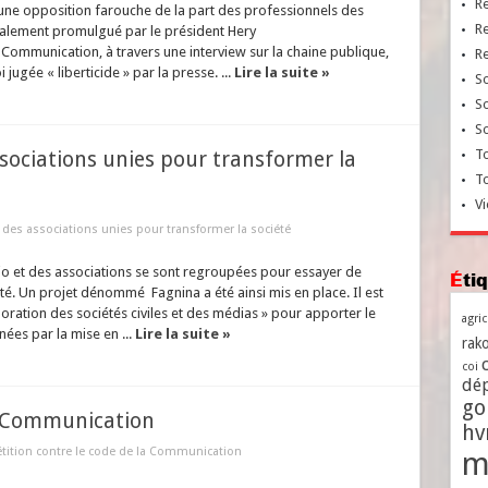
R
une opposition farouche de la part des professionnels des
R
nalement promulgué par le président Hery
 Communication, à travers une interview sur la chaine publique,
R
jugée « liberticide » par la presse. ...
Lire la suite »
So
So
So
To
ssociations unies pour transformer la
T
Vi
 des associations unies pour transformer la société
io et des associations se sont regroupées pour essayer de
Ét
té. Un projet dénommé Fagnina a été ainsi mis en place. Il est
ration des sociétés civiles et des médias » pour apporter le
agri
es par la mise en ...
Lire la suite »
rako
coi
dé
go
la Communication
h
étition contre le code de la Communication
m