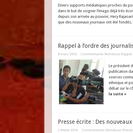
Divers supports médiatiques proches du pou
dans le but de soigner l’image déjà très éco
depuis son arrivée au pouvoir, Hery Rajaoari
que des nouveaux journaux ont été fondés, t
Rappel à l’ordre des journal
8 mars 2016
Commentaires fermés
sur Rappel 
Le président d
publication da
sources connu
ethnique et po
débat sur le rô
la suite »
Presse écrite : Des nouveaux
2 février 2016
Commentaires fermés
sur Presse 