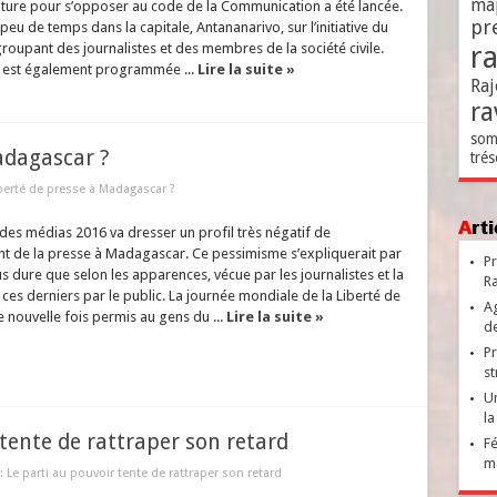
ma
ature pour s’opposer au code de la Communication a été lancée.
pr
peu de temps dans la capitale, Antananarivo, sur l’initiative du
r
oupant des journalistes et des membres de la société civile.
re est également programmée ...
Lire la suite »
Raj
ra
som
adagascar ?
trés
iberté de presse à Madagascar ?
Ar
es médias 2016 va dresser un profil très négatif de
nt de la presse à Madagascar. Ce pessimisme s’expliquerait par
Pr
lus dure que selon les apparences, vécue par les journalistes et la
Ra
ces derniers par le public. La journée mondiale de la Liberté de
Ag
e nouvelle fois permis au gens du ...
Lire la suite »
de
Pr
st
Un
la
 tente de rattraper son retard
Fé
ma
: Le parti au pouvoir tente de rattraper son retard