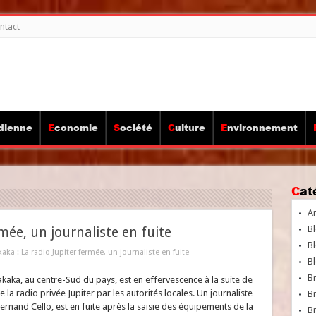
ntact
idienne
Economie
Société
Culture
Environnement
Ca
A
Bl
rmée, un journaliste en fuite
Bl
kaka : La radio Jupiter fermée, un journaliste en fuite
Bl
B
lakaka, au centre-Sud du pays, est en effervescence à la suite de
 la radio privée Jupiter par les autorités locales. Un journaliste
B
 Fernand Cello, est en fuite après la saisie des équipements de la
Br