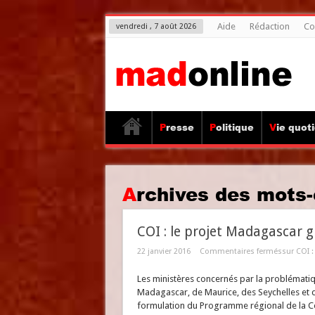
Aide
Rédaction
Co
vendredi , 7 août 2026
Presse
Politique
Vie quot
Archives des mots-
COI : le projet Madagascar g
22 janvier 2016
Commentaires fermés
sur COI :
Les ministères concernés par la problématiq
Madagascar, de Maurice, des Seychelles et de
formulation du Programme régional de la Co