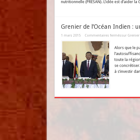
nutritionnelle (PRESAN). L’idée est d’aider l
Grenier de l’Océan Indien : 
1 mars 2015
Commentaires fermés
sur Grenier
Alors que le p
l’autosuffisan
toute la régi
se concrétiser
à s’investir da