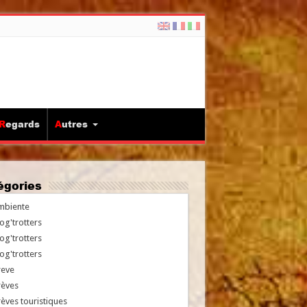
Regards
Autres
tégories
mbiente
og'trotters
og'trotters
og'trotters
reve
rèves
èves touristiques