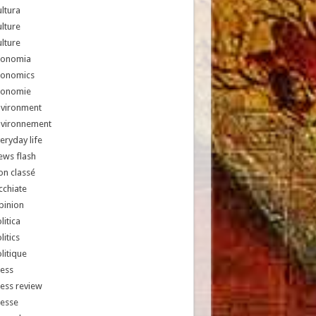
ltura
lture
lture
conomia
conomics
conomie
nvironment
nvironnement
eryday life
ews flash
n classé
chiate
pinion
litica
litics
litique
ess
ess review
resse