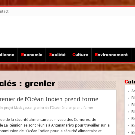
ntact
idienne
Economie
Société
Culture
Environnement
clés :
grenier
Ca
A
Bl
renier de l’Océan Indien prend forme
Bl
 le projet Madagascar grenier de l’Océan Indien prend forme
Bl
B
ue de la sécurité alimentaire au niveau des Comores, de
 La Réunion se sont réunis à Antananarivo pour travailler sur la
B
mmission de l’Océan Indien pour la sécurité alimentaire et
Br