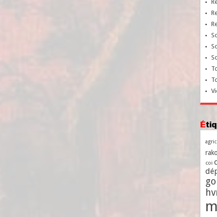
R
R
R
So
So
So
To
T
Vi
Ét
agri
rako
coi
dé
go
h
m