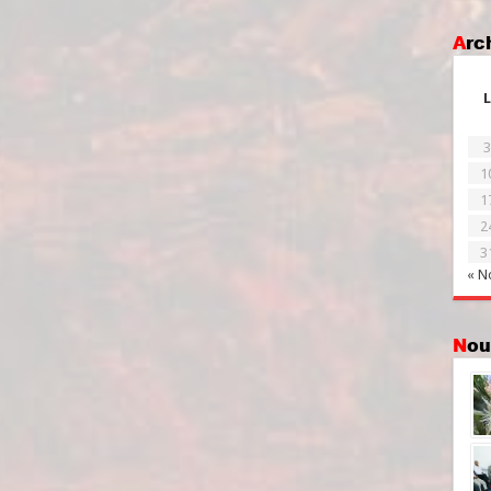
Ar
L
3
1
1
2
3
« N
No