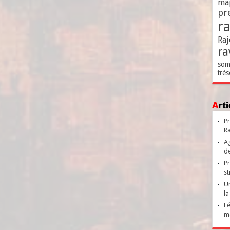
ma
pr
r
Raj
ra
som
trés
Ar
Pr
Ra
Ag
de
Pr
st
Un
la
Fé
ma