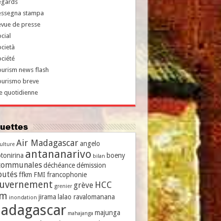
egards
essegna stampa
evue de presse
cial
cietà
ciété
urism news flash
ourismo breve
e quotidienne
iquettes
Air Madagascar
angelo
culture
antananarivo
tonirina
boeny
bilan
communales
déchéance
démission
putés
ffkm
FMI
francophonie
uvernement
HCC
grève
grenier
vm
jirama
lalao ravalomanana
inondation
adagascar
majunga
mahajanga