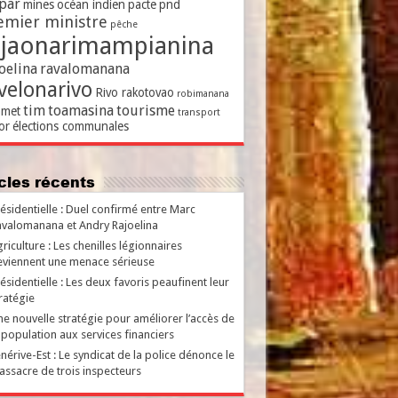
par
mines
océan indien
pacte
pnd
emier ministre
pêche
ajaonarimampianina
oelina
ravalomanana
velonarivo
Rivo rakotovao
robimanana
tim
toamasina
tourisme
met
transport
or
élections communales
ticles récents
ésidentielle : Duel confirmé entre Marc
valomanana et Andry Rajoelina
riculture : Les chenilles légionnaires
viennent une menace sérieuse
ésidentielle : Les deux favoris peaufinent leur
ratégie
e nouvelle stratégie pour améliorer l’accès de
 population aux services financiers
nérive-Est : Le syndicat de la police dénonce le
ssacre de trois inspecteurs