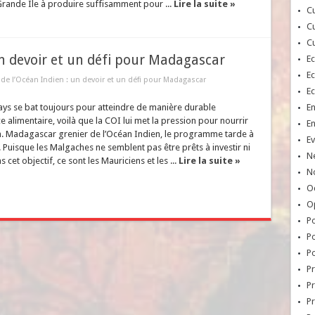
a Grande Ile à produire suffisamment pour ...
Lire la suite »
Cu
Cu
Cu
un devoir et un défi pour Madagascar
E
E
 de l’Océan Indien : un devoir et un défi pour Madagascar
E
ays se bat toujours pour atteindre de manière durable
E
ce alimentaire, voilà que la COI lui met la pression pour nourrir
E
on. Madagascar grenier de l’Océan Indien, le programme tarde à
Ev
. Puisque les Malgaches ne semblent pas être prêts à investir ni
N
ns cet objectif, ce sont les Mauriciens et les ...
Lire la suite »
No
Oc
O
Po
Po
Po
Pr
Pr
P