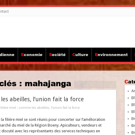
ntact
idienne
Economie
Société
Culture
Environnement
clés :
mahajanga
Ca
A
Bl
es abeilles, l’union fait la force
Bl
ilière miel : comme les abeilles, l’union fait la force
Bl
B
la filière miel se sont réunis pour concerter sur l’amélioration
marché du miel de la Région Boeny. Apiculteurs, vendeurs et
B
t discuté avec les représentants des services techniques en
Br