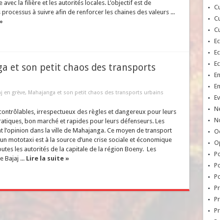
 avec la filière et les autorités locales. L’objectif est de
Cu
 processus à suivre afin de renforcer les chaines des valeurs ...
Cu
»
Cu
E
E
E
a et son petit chaos des transports
E
E
aj en grève, Mahajanga et son petit chaos des transports urbains
Ev
N
contrôlables, irrespectueux des règles et dangereux pour leurs
No
ratiques, bon marché et rapides pour leurs défenseurs. Les
t l’opinion dans la ville de Mahajanga. Ce moyen de transport
Oc
n mototaxi est à la source d’une crise sociale et économique
O
outes les autorités de la capitale de la région Boeny. Les
Po
 Bajaj ...
Lire la suite »
Po
Po
Pr
Pr
P