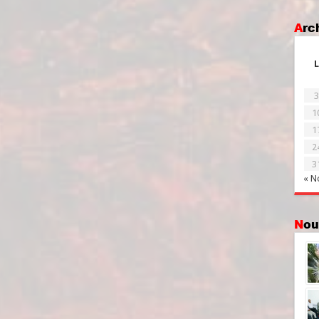
Ar
L
3
1
1
2
3
« N
No