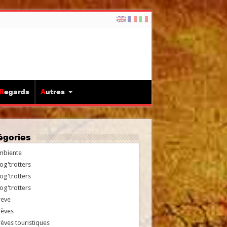
Regards
Autres
tégories
mbiente
og'trotters
og'trotters
og'trotters
reve
rèves
èves touristiques