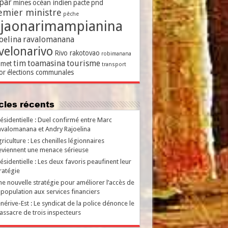
par
mines
océan indien
pacte
pnd
emier ministre
pêche
ajaonarimampianina
oelina
ravalomanana
velonarivo
Rivo rakotovao
robimanana
tim
toamasina
tourisme
met
transport
or
élections communales
ticles récents
ésidentielle : Duel confirmé entre Marc
valomanana et Andry Rajoelina
riculture : Les chenilles légionnaires
viennent une menace sérieuse
ésidentielle : Les deux favoris peaufinent leur
ratégie
e nouvelle stratégie pour améliorer l’accès de
 population aux services financiers
nérive-Est : Le syndicat de la police dénonce le
ssacre de trois inspecteurs