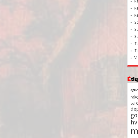
R
R
R
So
So
So
To
T
Vi
Ét
agri
rako
coi
dé
go
h
m