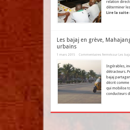
relation directe
déterminer les
Lire la suite 
Les bajaj en grève, Mahajang
urbains
1 mars 2015
Commentaires fermés
sur Les baj
Ingérables, in
détracteurs. P
bajaj partagen
décrit comme u
qui mobilise t
conducteurs de