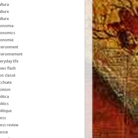
ltura
lture
lture
conomia
conomics
conomie
nvironment
nvironnement
eryday life
ews flash
n classé
chiate
pinion
litica
litics
litique
ess
ess review
resse