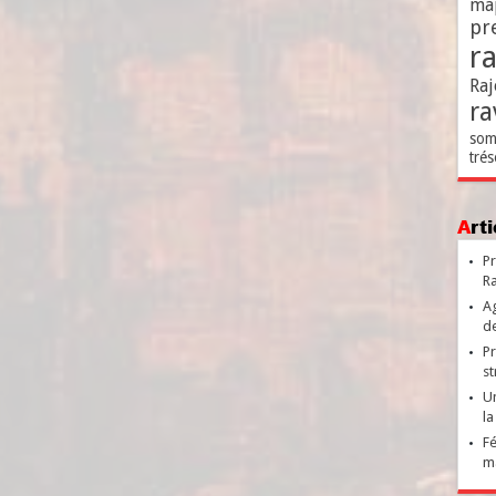
ma
pr
r
Raj
ra
som
trés
Ar
Pr
Ra
Ag
de
Pr
st
Un
la
Fé
ma