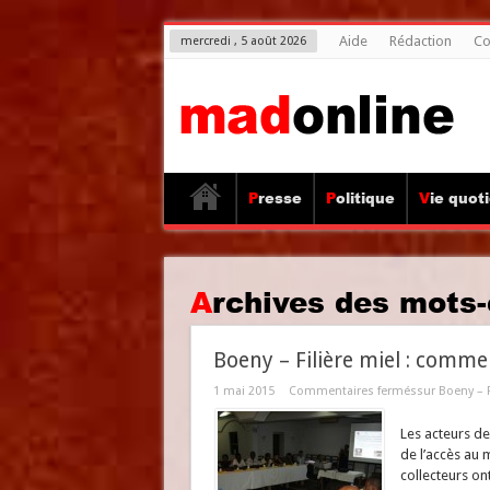
Aide
Rédaction
Co
mercredi , 5 août 2026
Presse
Politique
Vie quot
Archives des mots-
Boeny – Filière miel : comme l
1 mai 2015
Commentaires fermés
sur Boeny – F
Les acteurs de 
de l’accès au 
collecteurs on