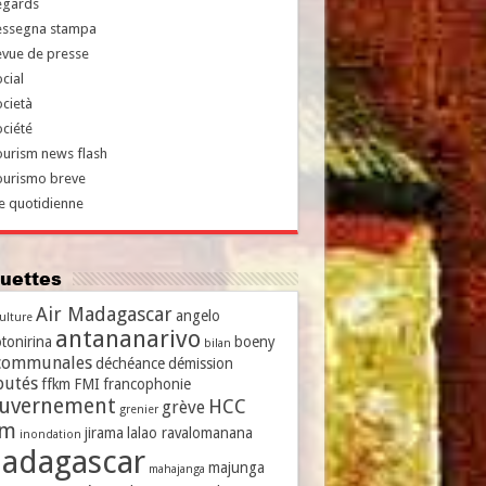
egards
essegna stampa
evue de presse
cial
cietà
ciété
urism news flash
ourismo breve
e quotidienne
iquettes
Air Madagascar
angelo
culture
antananarivo
tonirina
boeny
bilan
communales
déchéance
démission
putés
ffkm
FMI
francophonie
uvernement
HCC
grève
grenier
vm
jirama
lalao ravalomanana
inondation
adagascar
majunga
mahajanga