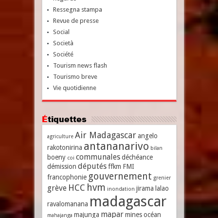
Ressegna stampa
Revue de presse
Social
Società
Société
Tourism news flash
Tourismo breve
Vie quotidienne
Étiquettes
Air Madagascar
angelo
agriculture
antananarivo
rakotonirina
bilan
communales
boeny
déchéance
coi
députés
démission
ffkm
FMI
gouvernement
francophonie
grenier
hvm
HCC
grève
jirama
lalao
inondation
madagascar
ravalomanana
mapar
majunga
mines
océan
mahajanga