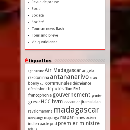
Revue de presse
Social
Società
Société
Tourism news flash
Tourismo breve
Vie quotidienne
Étiquettes
Air Madagascar
angelo
agriculture
antananarivo
rakotonirina
bilan
communales
boeny
déchéance
coi
députés
démission
ffkm
FMI
gouvernement
francophonie
grenier
hvm
HCC
grève
jirama
lalao
inondation
madagascar
ravalomanana
mapar
majunga
mines
océan
mahajanga
premier ministre
indien
pacte
pnd
pêche