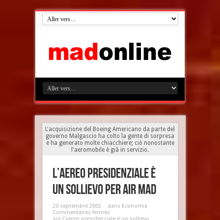
L'acquisizione del Boeing Americano da parte del
governo Malgascio ha colto la gente di sorpresa
e ha generato molte chiacchiere; ciò nonostante
l'aeromobile è già in servizio.
L’aereo presidenziale è
un sollievo per Air Mad
20 septembre 2002
dans
Economia
Commentaires fermés
sur L’aereo presidenziale è un sollievo