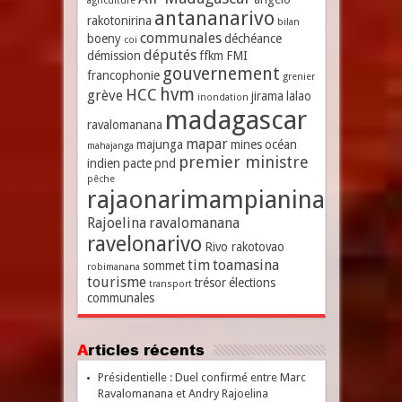
agriculture
antananarivo
rakotonirina
bilan
communales
boeny
déchéance
coi
députés
démission
ffkm
FMI
gouvernement
francophonie
grenier
hvm
HCC
grève
jirama
lalao
inondation
madagascar
ravalomanana
mapar
majunga
mines
océan
mahajanga
premier ministre
indien
pacte
pnd
pêche
rajaonarimampianina
Rajoelina
ravalomanana
ravelonarivo
Rivo rakotovao
tim
toamasina
sommet
robimanana
tourisme
trésor
élections
transport
communales
Articles récents
Présidentielle : Duel confirmé entre Marc
Ravalomanana et Andry Rajoelina