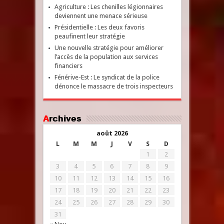
Agriculture : Les chenilles légionnaires
deviennent une menace sérieuse
Présidentielle : Les deux favoris
peaufinent leur stratégie
Une nouvelle stratégie pour améliorer
l’accès de la population aux services
financiers
Fénérive-Est : Le syndicat de la police
dénonce le massacre de trois inspecteurs
Archives
août 2026
L
M
M
J
V
S
D
1
2
3
4
5
6
7
8
9
10
11
12
13
14
15
16
17
18
19
20
21
22
23
24
25
26
27
28
29
30
31