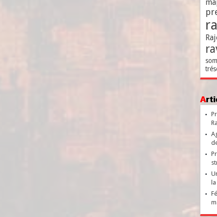
ma
pr
r
Raj
ra
som
trés
Ar
Pr
Ra
Ag
de
Pr
st
Un
la
Fé
ma