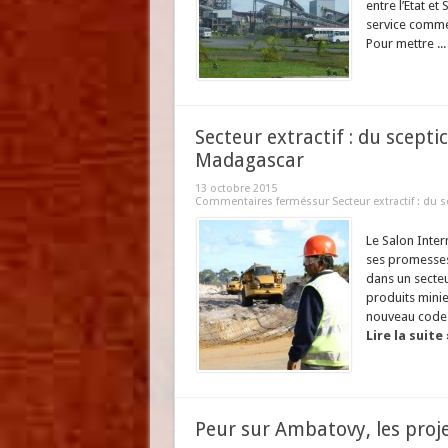
entre l’Etat e
service commer
Pour mettre ..
Secteur extractif : du scepti
Madagascar
13 octobre 2015
Commentaires fermés
sur Secteur extractif : du 
Le Salon Inter
ses promesses
dans un secteu
produits minie
nouveau code m
Lire la suite 
Peur sur Ambatovy, les projet