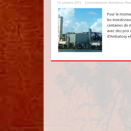
13 octobre 2015
Commentaires fermés
sur Peur
Pour le moment
les investisse
centaines de m
avec des prix i
d’Ambatovy eff