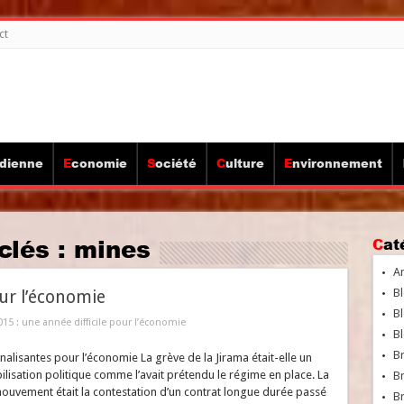
ct
idienne
Economie
Société
Culture
Environnement
clés :
mines
Ca
A
Bl
our l’économie
Bl
015 : une année difficile pour l’économie
Bl
B
alisantes pour l’économie La grève de la Jirama était-elle un
ilisation politique comme l’avait prétendu le régime en place. La
B
ouvement était la contestation d’un contrat longue durée passé
Br