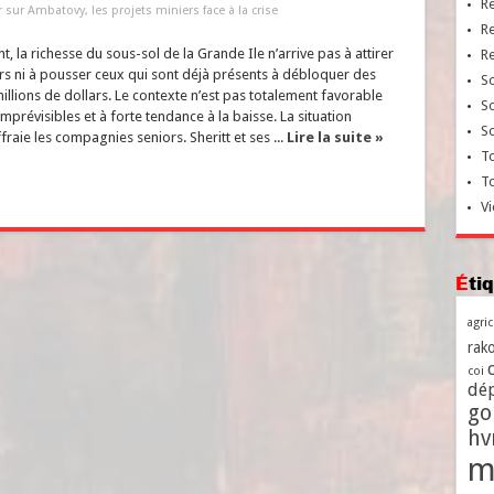
R
 sur Ambatovy, les projets miniers face à la crise
R
, la richesse du sous-sol de la Grande Ile n’arrive pas à attirer
R
urs ni à pousser ceux qui sont déjà présents à débloquer des
So
illions de dollars. Le contexte n’est pas totalement favorable
So
mprévisibles et à forte tendance à la baisse. La situation
So
raie les compagnies seniors. Sheritt et ses ...
Lire la suite »
To
T
Vi
Ét
agri
rako
coi
dé
go
h
m