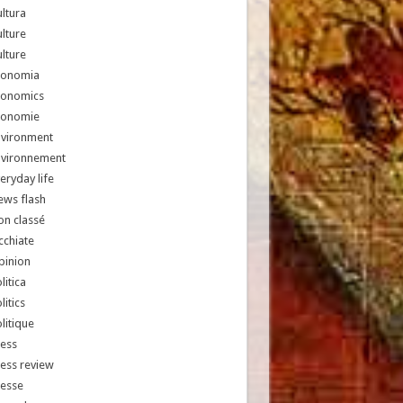
ltura
lture
lture
conomia
conomics
conomie
nvironment
nvironnement
eryday life
ews flash
n classé
chiate
pinion
litica
litics
litique
ess
ess review
resse