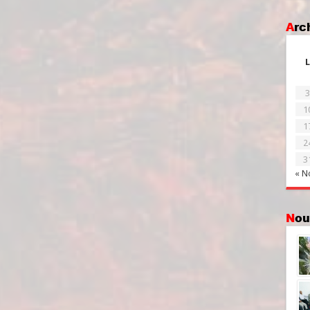
Ar
L
3
1
1
2
3
« N
No