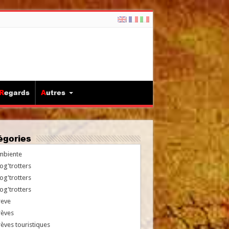
Regards
Autres
tégories
mbiente
og'trotters
og'trotters
og'trotters
reve
rèves
èves touristiques