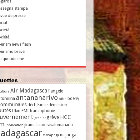
egards
essegna stampa
evue de presse
cial
cietà
ciété
urism news flash
ourismo breve
e quotidienne
iquettes
Air Madagascar
angelo
culture
antananarivo
tonirina
boeny
bilan
communales
déchéance
démission
putés
ffkm
FMI
francophonie
uvernement
HCC
grève
grenier
vm
jirama
lalao ravalomanana
inondation
adagascar
majunga
mahajanga