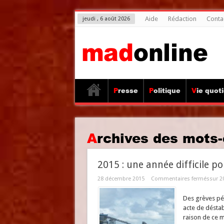
Aide
Rédaction
Conta
jeudi , 6 août 2026
Presse
Politique
Vie quot
Archives des mots-
2015 : une année difficile p
28 décembre 2015
Commentaires fermés
sur 2
Des grèves pén
acte de déstab
raison de ce m