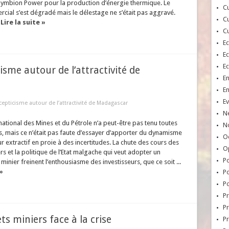
t Symbion Power pour la production d’énergie thermique. Le
Cu
cial s’est dégradé mais le délestage ne s’était pas aggravé.
Cu
.
Lire la suite »
Cu
E
E
E
cisme autour de l’attractivité de
E
E
Ev
scepticisme autour de l’attractivité de Madagascar
N
national des Mines et du Pétrole n’a peut-être pas tenu toutes
No
, mais ce n’était pas faute d’essayer d’apporter du dynamisme
Oc
r extractif en proie à des incertitudes. La chute des cours des
O
rs et la politique de l’Etat malgache qui veut adopter un
Po
inier freinent l’enthousiasme des investisseurs, que ce soit ...
»
Po
Po
Pr
Pr
s miniers face à la crise
P