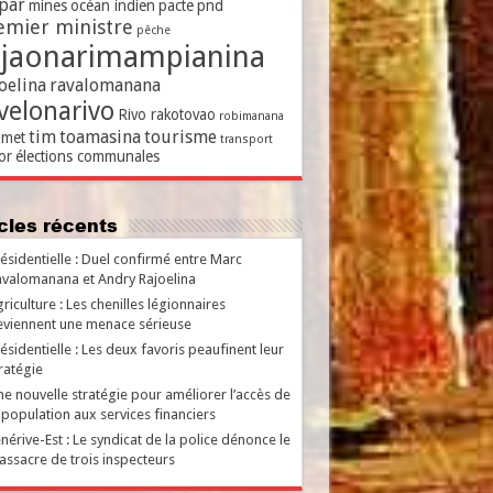
par
mines
océan indien
pacte
pnd
emier ministre
pêche
ajaonarimampianina
oelina
ravalomanana
velonarivo
Rivo rakotovao
robimanana
tim
toamasina
tourisme
met
transport
or
élections communales
ticles récents
ésidentielle : Duel confirmé entre Marc
valomanana et Andry Rajoelina
riculture : Les chenilles légionnaires
viennent une menace sérieuse
ésidentielle : Les deux favoris peaufinent leur
ratégie
e nouvelle stratégie pour améliorer l’accès de
 population aux services financiers
nérive-Est : Le syndicat de la police dénonce le
ssacre de trois inspecteurs