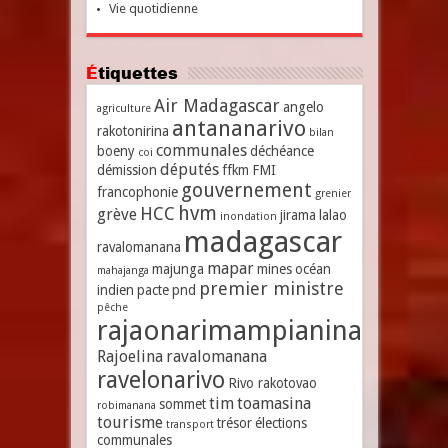
Vie quotidienne
Étiquettes
Air Madagascar
angelo
agriculture
antananarivo
rakotonirina
bilan
communales
boeny
déchéance
coi
députés
démission
ffkm
FMI
gouvernement
francophonie
grenier
hvm
HCC
grève
jirama
lalao
inondation
madagascar
ravalomanana
mapar
majunga
mines
océan
mahajanga
premier ministre
indien
pacte
pnd
pêche
rajaonarimampianina
Rajoelina
ravalomanana
ravelonarivo
Rivo rakotovao
tim
toamasina
sommet
robimanana
tourisme
trésor
élections
transport
communales