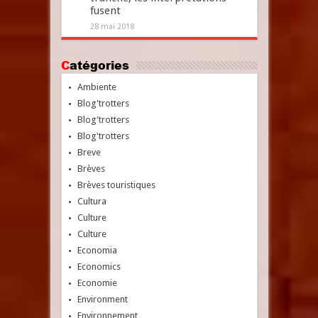
fusent
28 mai 2018
Catégories
Ambiente
Blog'trotters
Blog'trotters
Blog'trotters
Breve
Brèves
Brèves touristiques
Cultura
Culture
Culture
Economia
Economics
Economie
Environment
Environnement