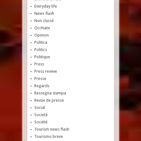
Everyday life
News flash
Non classé
Occhiate
Opinion
Politica
Politics
Politique
Press
Press review
Presse
Regards
Ressegna stampa
Revue de presse
Social
Società
Société
Tourism news flash
Tourismo breve