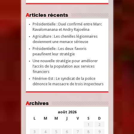
Articles récents
Présidentielle : Duel confirmé entre Marc
Ravalomanana et Andry Rajoelina
Agriculture : Les chenilles légionnaires
deviennent une menace sérieuse
Présidentielle : Les deux favoris
peaufinent leur stratégie
Une nouvelle stratégie pour améliorer
l’accès de la population aux services
financiers
Fénérive-Est : Le syndicat de la police
dénonce le massacre de trois inspecteurs
Archives
août 2026
L
M
M
J
V
S
D
1
2
3
4
5
6
7
8
9