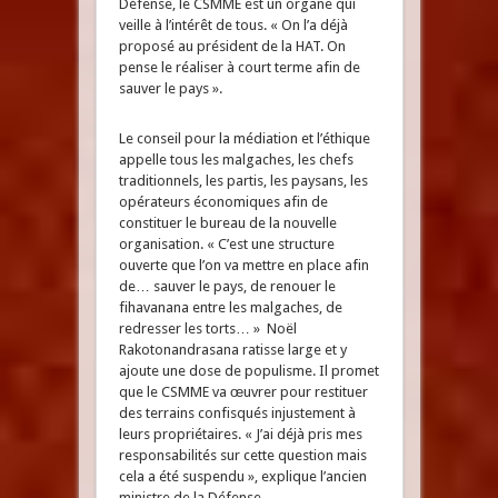
Défense, le CSMME est un organe qui
veille à l’intérêt de tous. « On l’a déjà
proposé au président de la HAT. On
pense le réaliser à court terme afin de
sauver le pays ».
Le conseil pour la médiation et l’éthique
appelle tous les malgaches, les chefs
traditionnels, les partis, les paysans, les
opérateurs économiques afin de
constituer le bureau de la nouvelle
organisation. « C’est une structure
ouverte que l’on va mettre en place afin
de… sauver le pays, de renouer le
fihavanana entre les malgaches, de
redresser les torts… » Noël
Rakotonandrasana ratisse large et y
ajoute une dose de populisme. Il promet
que le CSMME va œuvrer pour restituer
des terrains confisqués injustement à
leurs propriétaires. « J’ai déjà pris mes
responsabilités sur cette question mais
cela a été suspendu », explique l’ancien
ministre de la Défense.