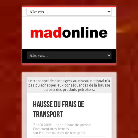
Le transport de passagers au niveau national n’a
pas pu échapper aux conséquences de la hausse
du prix des produits pétroliers.
Hausse du frais de
transport
7 août 2008
dans
Revue de presse
Commentaires fermés
sur Hausse du frais de transport