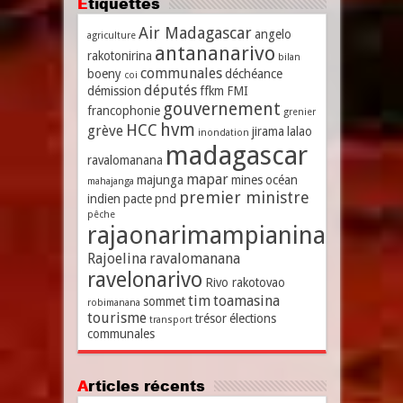
Étiquettes
Air Madagascar
angelo
agriculture
antananarivo
rakotonirina
bilan
communales
boeny
déchéance
coi
députés
démission
ffkm
FMI
gouvernement
francophonie
grenier
hvm
HCC
grève
jirama
lalao
inondation
madagascar
ravalomanana
mapar
majunga
mines
océan
mahajanga
premier ministre
indien
pacte
pnd
pêche
rajaonarimampianina
Rajoelina
ravalomanana
ravelonarivo
Rivo rakotovao
tim
toamasina
sommet
robimanana
tourisme
trésor
élections
transport
communales
Articles récents