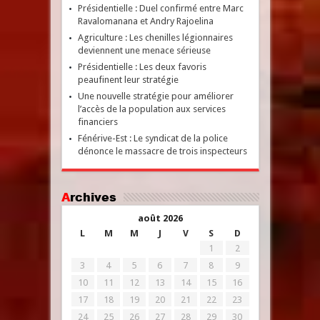
Présidentielle : Duel confirmé entre Marc
Ravalomanana et Andry Rajoelina
Agriculture : Les chenilles légionnaires
deviennent une menace sérieuse
Présidentielle : Les deux favoris
peaufinent leur stratégie
Une nouvelle stratégie pour améliorer
l’accès de la population aux services
financiers
Fénérive-Est : Le syndicat de la police
dénonce le massacre de trois inspecteurs
Archives
août 2026
L
M
M
J
V
S
D
1
2
3
4
5
6
7
8
9
10
11
12
13
14
15
16
17
18
19
20
21
22
23
24
25
26
27
28
29
30