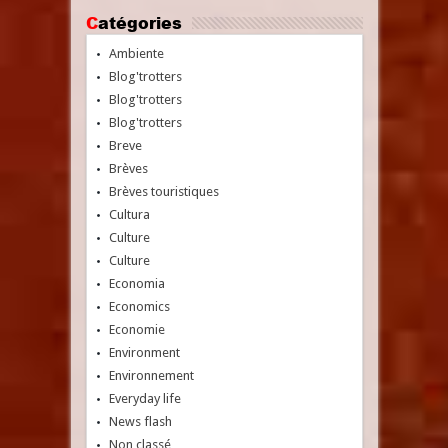
Catégories
Ambiente
Blog'trotters
Blog'trotters
Blog'trotters
Breve
Brèves
Brèves touristiques
Cultura
Culture
Culture
Economia
Economics
Economie
Environment
Environnement
Everyday life
News flash
Non classé