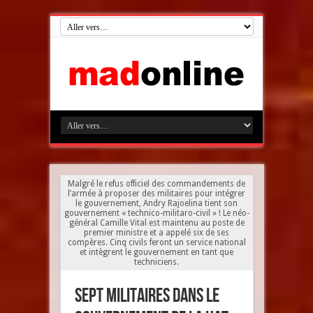
Malgré le refus officiel des commandements de
l’armée à proposer des militaires pour intégrer
le gouvernement, Andry Rajoelina tient son
gouvernement « technico-militaro-civil » ! Le néo-
général Camille Vital est maintenu au poste de
premier ministre et a appelé six de ses
compères. Cinq civils feront un service national
et intègrent le gouvernement en tant que
techniciens.
Sept militaires dans le