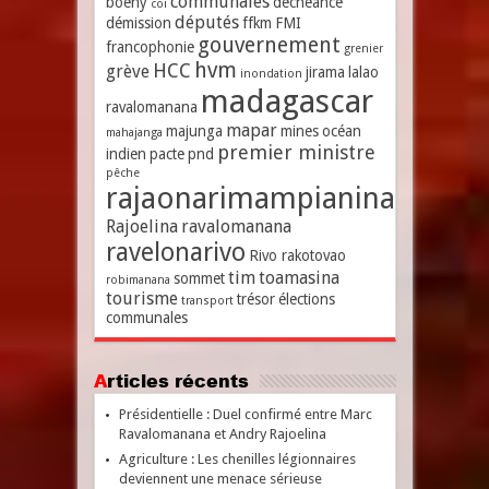
communales
boeny
déchéance
coi
députés
démission
ffkm
FMI
gouvernement
francophonie
grenier
hvm
HCC
grève
jirama
lalao
inondation
madagascar
ravalomanana
mapar
majunga
mines
océan
mahajanga
premier ministre
indien
pacte
pnd
pêche
rajaonarimampianina
Rajoelina
ravalomanana
ravelonarivo
Rivo rakotovao
tim
toamasina
sommet
robimanana
tourisme
trésor
élections
transport
communales
Articles récents
Présidentielle : Duel confirmé entre Marc
Ravalomanana et Andry Rajoelina
Agriculture : Les chenilles légionnaires
deviennent une menace sérieuse