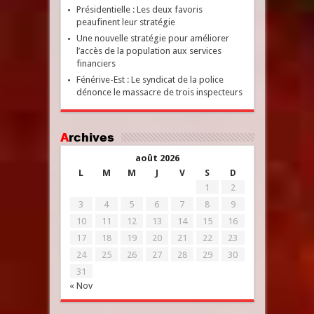
Présidentielle : Les deux favoris
peaufinent leur stratégie
Une nouvelle stratégie pour améliorer
l’accès de la population aux services
financiers
Fénérive-Est : Le syndicat de la police
dénonce le massacre de trois inspecteurs
Archives
août 2026
L
M
M
J
V
S
D
1
2
3
4
5
6
7
8
9
10
11
12
13
14
15
16
17
18
19
20
21
22
23
24
25
26
27
28
29
30
31
« Nov