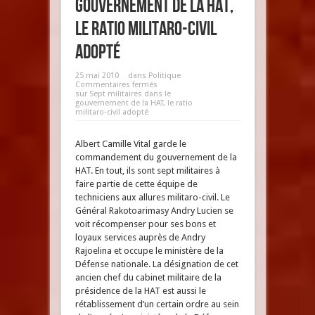
gouvernement de la HAT,
le ratio militaro-civil
adopté
25 mai 2010
dans
Politique
Commentaires fermés
sur Sept militaires dans le
gouvernement de la HAT, le ratio
militaro-civil adopté
Albert Camille Vital garde le
commandement du gouvernement de la
HAT. En tout, ils sont sept militaires à
faire partie de cette équipe de
techniciens aux allures militaro-civil. Le
Général Rakotoarimasy Andry Lucien se
voit récompenser pour ses bons et
loyaux services auprès de Andry
Rajoelina et occupe le ministère de la
Défense nationale. La désignation de cet
ancien chef du cabinet militaire de la
présidence de la HAT est aussi le
rétablissement d’un certain ordre au sein