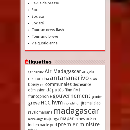
Revue de presse
Social
Società
Société
Tourism news flash
Tourismo breve
Vie quotidienne
Étiquettes
Air Madagascar
angelo
agriculture
antananarivo
rakotonirina
bilan
communales
boeny
déchéance
coi
députés
démission
ffkm
FMI
gouvernement
francophonie
grenier
hvm
HCC
grève
jirama
lalao
inondation
madagascar
ravalomanana
mapar
majunga
mines
océan
mahajanga
premier ministre
indien
pacte
pnd
pêche