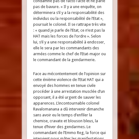
condamne pas de facto l’acte et ne parle
pas de bavure. « Il y a une enquête, on
déterminera s’il y a la responsabilité des
individus ou la responsabilité de l’Etat »,
poursuit le colonel. Il se rattrape très vite
: « quand je parle de l’Etat, ce n’est pas la
HAT mais les forces de l’ordre ». Selon
lui, s’il y a une responsabilité à endosser,
elle le sera par les commandants des
armées comme le chef de l’Etat-major ou
le commandant de la gendarmerie.
Face au mécontentement de l’opinion sur
cette énième violence de l’Etat HAT qui a
envoyé des hommes en tenue civile
procéder à une arrestation musclée d’un
opposant, il a été urgent de sauver les
apparences. L’incontournable colonel
Ravalomanana a dû intervenir dimanche
sans avoir eu le temps d’enfiler la
chemise, cravate et blouson bleus, la
tenue d’hiver des gendarmes. Le
commandant de l’Emmo Reg, la force qui
intervient pour mâter les manifestations