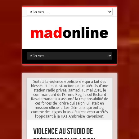
Suite à la violence « policière » qui a fait des
blessés et des destructions de matériels d’une
station radio privée, samedi 15 mai 2010, le
commandant de l’Emmo Reg, le col Richard
Ravalomanana a assumé la responsabilité de
ces forces de l’ordre qui selon lui, était en
mission officielle. Les éléments qui ont agi
comme des « gros bras » étaient venu arrêtés
l’opposant à la HAT Ambroise Ravonison.
Violence au studio de