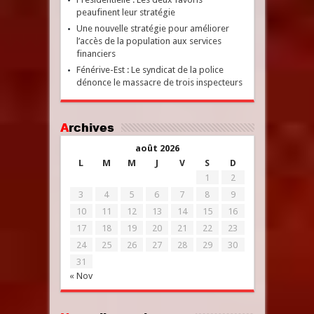
peaufinent leur stratégie
Une nouvelle stratégie pour améliorer
l’accès de la population aux services
financiers
Fénérive-Est : Le syndicat de la police
dénonce le massacre de trois inspecteurs
Archives
août 2026
L
M
M
J
V
S
D
1
2
3
4
5
6
7
8
9
10
11
12
13
14
15
16
17
18
19
20
21
22
23
24
25
26
27
28
29
30
31
« Nov