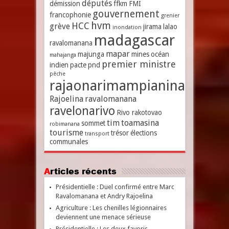
députés
démission
ffkm
FMI
gouvernement
francophonie
grenier
hvm
HCC
grève
jirama
lalao
inondation
madagascar
ravalomanana
mapar
majunga
mines
océan
mahajanga
premier ministre
indien
pacte
pnd
pêche
rajaonarimampianina
Rajoelina
ravalomanana
ravelonarivo
Rivo rakotovao
tim
toamasina
sommet
robimanana
tourisme
trésor
élections
transport
communales
Articles récents
Présidentielle : Duel confirmé entre Marc
Ravalomanana et Andry Rajoelina
Agriculture : Les chenilles légionnaires
deviennent une menace sérieuse
Présidentielle : Les deux favoris