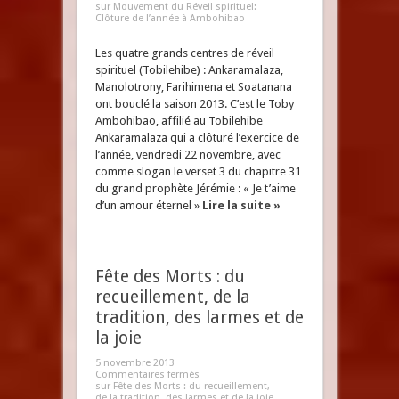
sur Mouvement du Réveil spirituel:
Clôture de l’année à Ambohibao
Les quatre grands centres de réveil
spirituel (Tobilehibe) : Ankaramalaza,
Manolotrony, Farihimena et Soatanana
ont bouclé la saison 2013. C’est le Toby
Ambohibao, affilié au Tobilehibe
Ankaramalaza qui a clôturé l’exercice de
l’année, vendredi 22 novembre, avec
comme slogan le verset 3 du chapitre 31
du grand prophète Jérémie : « Je t’aime
d’un amour éternel »
Lire la suite »
Fête des Morts : du
recueillement, de la
tradition, des larmes et de
la joie
5 novembre 2013
Commentaires fermés
sur Fête des Morts : du recueillement,
de la tradition, des larmes et de la joie