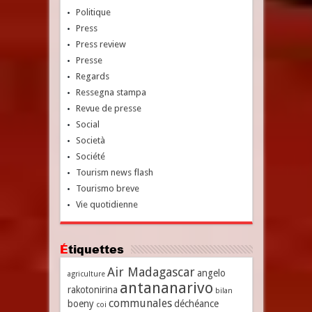
Politique
Press
Press review
Presse
Regards
Ressegna stampa
Revue de presse
Social
Società
Société
Tourism news flash
Tourismo breve
Vie quotidienne
Étiquettes
Air Madagascar
angelo
agriculture
antananarivo
rakotonirina
bilan
communales
boeny
déchéance
coi