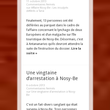
11 octobre 2013
Commentaires fermés
sur Affaire Nosy-Be : Les inculpés
déférés à Tanà
Finalement, 13 personnes ont été
déférées au parquet dans le cadre de
l’affaire concernant le lynchage de deux
Européens et d’un malgache sur l’île
touristique de Nosy-Be. Désormais, c’est
à Antananarivo qu’ils devront attendre la
suite de l’instruction du dossier.
Lire la
suite »
Une vingtaine
d’arrestation à Nosy-Be
6 octobre 2013
Commentaires fermés
sur Une vingtaine d’arrestation à Nosy-
Be
C'est un fait-divers sanglant qui était
survenu à Nosy-Be. Trois personnes