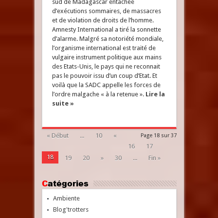
sud de Madagascar entachée
d’exécutions sommaires, de massacres
et de violation de droits de l’homme.
Amnesty International a tiré la sonnette
d’alarme. Malgré sa notoriété mondiale,
l’organisme international est traité de
vulgaire instrument politique aux mains
des Etats-Unis, le pays qui ne reconnait
pas le pouvoir issu d’un coup d’Etat. Et
voilà que la SADC appelle les forces de
l’ordre malgache « à la retenue ».
Lire la
suite »
« Début
...
10
«
Page 18 sur 37
16
17
18
19
20
»
30
...
Fin »
Catégories
Ambiente
Blog'trotters