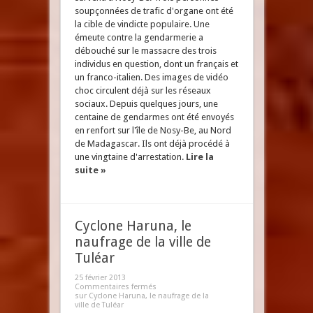
soupçonnées de trafic d'organe ont été
la cible de vindicte populaire. Une
émeute contre la gendarmerie a
débouché sur le massacre des trois
individus en question, dont un français et
un franco-italien. Des images de vidéo
choc circulent déjà sur les réseaux
sociaux. Depuis quelques jours, une
centaine de gendarmes ont été envoyés
en renfort sur l'île de Nosy-Be, au Nord
de Madagascar. Ils ont déjà procédé à
une vingtaine d'arrestation.
Lire la
suite »
Cyclone Haruna, le
naufrage de la ville de
Tuléar
25 février 2013
Commentaires fermés
sur Cyclone Haruna, le naufrage de la
ville de Tuléar