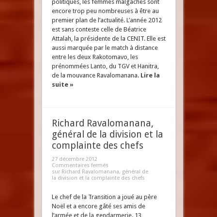
politiques, les femmes malgaches sont
encore trop peu nombreuses à être au
premier plan de l’actualité. L’année 2012
est sans conteste celle de Béatrice
Attalah, la présidente de la CENIT. Elle est
aussi marquée par le match à distance
entre les deux Rakotomavo, les
prénommées Lanto, du TGV et Hanitra,
de la mouvance Ravalomanana.
Lire la
suite »
Richard Ravalomanana,
général de la division et la
complainte des chefs
27 décembre 2012
Commentaires fermés
sur Richard Ravalomanana, général de
la division et la complainte des chefs
Le chef de la Transition a joué au père
Noël et a encore gâté ses amis de
l’armée et de la gendarmerie. 13