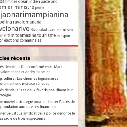
par
mines
océan indien
pacte
pnd
emier ministre
pêche
ajaonarimampianina
oelina
ravalomanana
velonarivo
Rivo rakotovao
robimanana
tim
toamasina
tourisme
met
transport
or
élections communales
ticles récents
ésidentielle : Duel confirmé entre Marc
valomanana et Andry Rajoelina
riculture : Les chenilles légionnaires
viennent une menace sérieuse
ésidentielle : Les deux favoris peaufinent leur
ratégie
e nouvelle stratégie pour améliorer l’accès de
 population aux services financiers
nérive-Est : Le syndicat de la police dénonce le
ssacre de trois inspecteurs