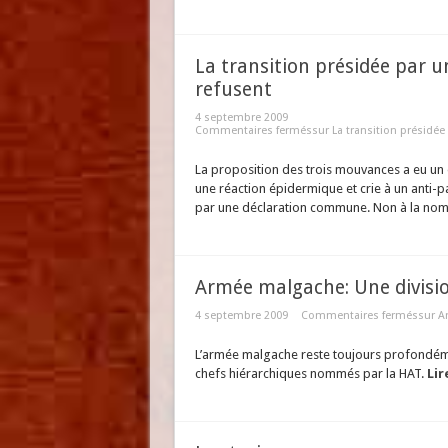
La transition présidée par un
refusent
4 septembre 2009
Commentaires fermés
sur La transition présidée 
La proposition des trois mouvances a eu un 
une réaction épidermique et crie à un anti-pa
par une déclaration commune. Non à la nominat
Armée malgache: Une divisio
4 septembre 2009
Commentaires fermés
sur A
L’armée malgache reste toujours profondéme
chefs hiérarchiques nommés par la HAT.
Lir