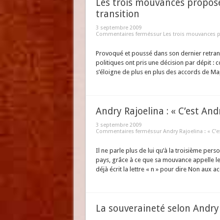
Les trois mouvances proposen
transition
3 septembre 2009
Commentaires fermés
sur Les trois mouvances pr
Provoqué et poussé dans son dernier retran
politiques ont pris une décision par dépit : c
s’éloigne de plus en plus des accords de M
Andry Rajoelina : « C’est And
3 septembre 2009
Commentaires fermés
sur Andry Rajoelina : « C’
Il ne parle plus de lui qu’à la troisième pers
pays, grâce à ce que sa mouvance appelle les 
déjà écrit la lettre « n » pour dire Non aux
La souveraineté selon Andry