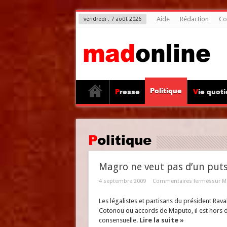
Aide
Rédaction
Co
vendredi , 7 août 2026
Politique
Presse
Vie quot
Politique
Magro ne veut pas d’un putsc
4 septembre 2009
Commentaires fermés
sur M
Les légalistes et partisans du président Rav
Cotonou ou accords de Maputo, il est hors de
consensuelle.
Lire la suite »