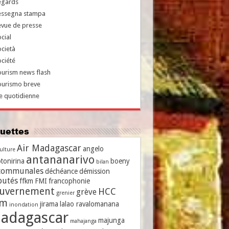
egards
essegna stampa
evue de presse
cial
cietà
ciété
urism news flash
ourismo breve
e quotidienne
iquettes
Air Madagascar
angelo
culture
antananarivo
tonirina
boeny
bilan
communales
déchéance
démission
putés
ffkm
FMI
francophonie
uvernement
HCC
grève
grenier
vm
jirama
lalao ravalomanana
inondation
adagascar
majunga
mahajanga