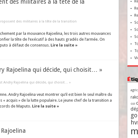
t des militaires à la tête de la
R
R
R
oposent des militaires à la tête de la transition
So
So
chement par la mouvance Rajoelina, les trois autres mouvances
So
onfier la tête de l’exécutif à des hauts gradés de l’armée. On
To
aputo à défaut de consensus.
Lire la suite »
T
Vi
ry Rajoelina qui décide, qui choisit… »
Ét
est Andry Rajoelina qui décide, qui choisit… »
agri
onne. Andry Rajoelina veut montrer qu’il est bien le seul maître du
rako
« acquis » de la lutte populaire. Le jeune chef de la transition a
coi
 accords de Maputo.
Lire la suite »
dé
go
h
m
 Rajoelina