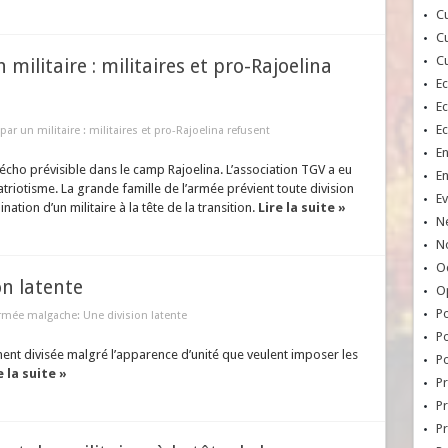
Cu
Cu
Cu
 militaire : militaires et pro-Rajoelina
E
E
E
par un militaire : militaires et pro-Rajoelina refusent
E
écho prévisible dans le camp Rajoelina. L’association TGV a eu
E
triotisme. La grande famille de l’armée prévient toute division
Ev
ion d’un militaire à la tête de la transition.
Lire la suite »
N
No
Oc
n latente
O
Po
rmée malgache: Une division latente
Po
nt divisée malgré l’apparence d’unité que veulent imposer les
Po
e la suite »
Pr
Pr
P