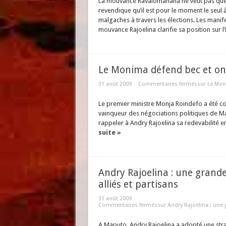
La mouvance Ravalomanana ne veut pas que l
revendique qu’il est pour le moment le seul 
malgaches à travers les élections. Les manif
mouvance Rajoelina clarifie sa position sur l
Le Monima défend bec et ong
31 août 2009
Commentaires fermés
sur Le Mon
Le premier ministre Monja Roindefo a été 
vainqueur des négociations politiques de Ma
rappeler à Andry Rajoelina sa redevabilité e
suite »
Andry Rajoelina : une grande
alliés et partisans
31 août 2009
Commentaires fermés
sur Andry Rajoelina : une 
A Maputo, Andry Rajoelina a adopté une stra