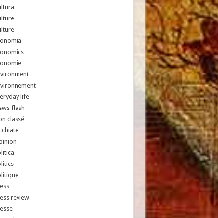
ltura
lture
lture
conomia
conomics
conomie
nvironment
nvironnement
eryday life
ews flash
n classé
chiate
pinion
litica
litics
litique
ess
ess review
resse