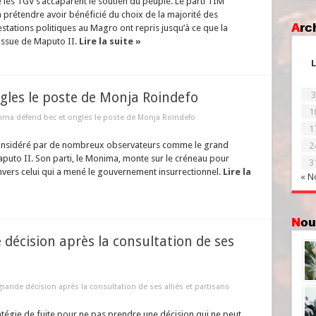
es TGV s’accaparent le soutien du peuple. Le parti TIM
à prétendre avoir bénéficié du choix de la majorité des
Ar
estations politiques au Magro ont repris jusqu’à ce que la
’issue de Maputo II.
Lire la suite »
L
les le poste de Monja Roindefo
3
1
ima défend bec et ongles le poste de Monja Roindefo
1
considéré par de nombreux observateurs comme le grand
2
puto II. Son parti, le Monima, monte sur le créneau pour
3
nvers celui qui a mené le gouvernement insurrectionnel.
Lire la
« N
No
 décision après la consultation de ses
grande décision après la consultation de ses alliés et partisans
tégie de fuite pour ne pas prendre une décision qui ne peut