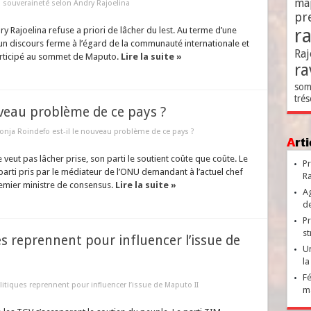
ma
a souveraineté selon Andry Rajoelina
pr
r
y Rajoelina refuse a priori de lâcher du lest. Au terme d’une
 un discours ferme à l’égard de la communauté internationale et
Raj
participé au sommet de Maputo.
Lire la suite »
ra
som
trés
uveau problème de ce pays ?
onja Roindefo est-il le nouveau problème de ce pays ?
Ar
e veut pas lâcher prise, son parti le soutient coûte que coûte. Le
Pr
 parti pris par le médiateur de l’ONU demandant à l’actuel chef
Ra
remier ministre de consensus.
Lire la suite »
Ag
de
Pr
st
s reprennent pour influencer l’issue de
Un
la
Fé
itiques reprennent pour influencer l’issue de Maputo II
ma