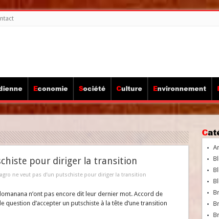
ntact
idienne
Economie
Société
Culture
Environnement
Ca
A
Bl
histe pour diriger la transition
Bl
agro ne veut pas d’un putschiste pour diriger la transition
Bl
B
alomanana n’ont pas encore dit leur dernier mot. Accord de
 question d’accepter un putschiste à la tête d’une transition
B
Br