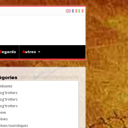
Regards
Autres
tégories
mbiente
og'trotters
og'trotters
og'trotters
reve
rèves
èves touristiques