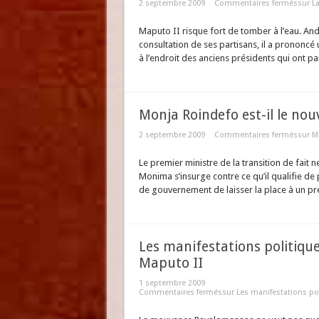
2 septembre 2009
Commentaires fermés
sur L
Maputo II risque fort de tomber à l’eau. Andr
consultation de ses partisans, il a prononcé
à l’endroit des anciens présidents qui ont 
Monja Roindefo est-il le no
2 septembre 2009
Commentaires fermés
sur M
Le premier ministre de la transition de fait n
Monima s’insurge contre ce qu’il qualifie de
de gouvernement de laisser la place à un p
Les manifestations politique
Maputo II
1 septembre 2009
Commentaires fermés
sur Les manifestations pol