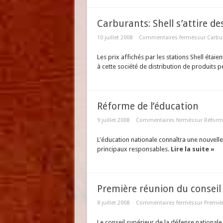
Carburants: Shell s’attire d
10 juillet 2008
Commentaires fermés
sur Carbur
Les prix affichés par les stations Shell étai
à cette société de distribution de produits pé
Réforme de l’éducation
9 juillet 2008
Commentaires fermés
sur Réform
L'éducation nationale connaîtra une nouvelle
principaux responsables.
Lire la suite »
Première réunion du conseil
8 juillet 2008
Commentaires fermés
sur Premièr
Le conseil supérieur de la défense nationale,