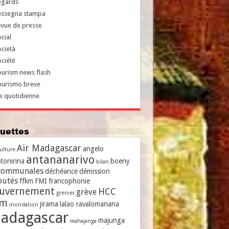
egards
essegna stampa
evue de presse
cial
cietà
ciété
urism news flash
ourismo breve
e quotidienne
iquettes
Air Madagascar
angelo
culture
antananarivo
tonirina
boeny
bilan
communales
déchéance
démission
putés
ffkm
FMI
francophonie
uvernement
HCC
grève
grenier
vm
jirama
lalao ravalomanana
inondation
adagascar
majunga
mahajanga