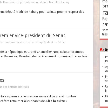
ma
de l’homme: un prix international pour Mathilde Rabary
pr
r
nne député Mathilde Rabary pour sa lutte pour le respect des
Raj
ra
som
trés
emier vice-président du Sénat
akotondramboa élu premier vice-président du Sénat
Ar
ce de la République et Grand Chancellier Noël Rakotondramboa
placer Rajemison Rakotomaharo récemment nommé ambassadeur.
Pr
Ra
Ag
de
Pr
es
st
Un
ur des enfants des rues
la
itale a permis la réinsertion sociale d'un grand nombre
Fé
ma
préféré retourner à leur habitude.
Lire la suite »