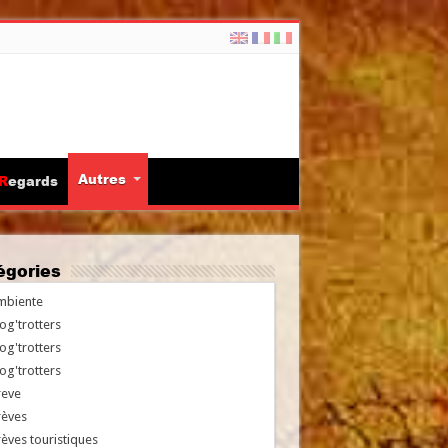
Autres
Regards
tégories
mbiente
og'trotters
og'trotters
og'trotters
reve
rèves
èves touristiques