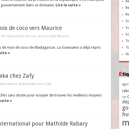
R
 du gouvernement dans ce domaine.
Lire la suite »
R
R
So
noix de coco vers Maurice
So
So
 de l’exportation de noix de coco vers Maurice
To
s de noix de coco de Madagascar. La Soavoanio a déjà repris
T
uite »
Vi
Ét
raka chez Zafy
laborateurs de Ratsiraka chez Zafy
agri
rako
ochés sans doute pour essayer de trouver les meilleurs moyens
coi
 suite »
dé
go
h
m
international pour Mathilde Rabary