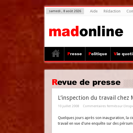
Aide
Rédaction
Con
samedi , 8 août 2026
Presse
Politique
Vie quot
Revue de presse
L’inspection du travail chez 
10 juillet 2008
Commentaires fermés
sur L’insp
Quelques jours après son inauguration, la cim
travail en vue d'une enquête sur des pérsu