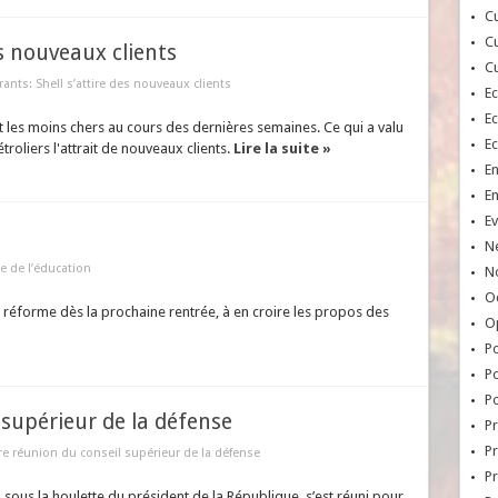
Cu
Cu
es nouveaux clients
Cu
ants: Shell s’attire des nouveaux clients
E
E
ent les moins chers au cours des dernières semaines. Ce qui a valu
E
troliers l'attrait de nouveaux clients.
Lire la suite »
E
E
Ev
N
e de l’éducation
No
Oc
 réforme dès la prochaine rentrée, à en croire les propos des
O
Po
Po
Po
 supérieur de la défense
Pr
Pr
e réunion du conseil supérieur de la défense
P
 sous la houlette du président de la République, s’est réuni pour