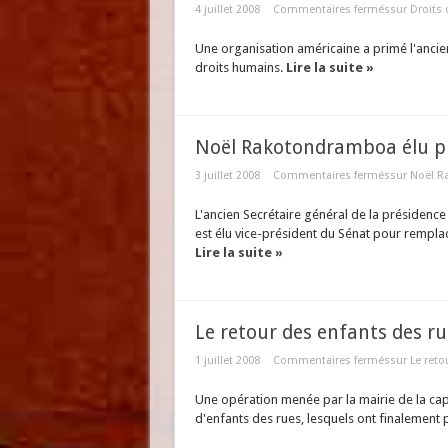
4 juillet 2008
Commentaires fermés
sur Droits 
Une organisation américaine a primé l'ancie
droits humains.
Lire la suite »
Noël Rakotondramboa élu pr
3 juillet 2008
Commentaires fermés
sur Noël R
L'ancien Secrétaire général de la présiden
est élu vice-président du Sénat pour rem
Lire la suite »
Le retour des enfants des ru
1 juillet 2008
Commentaires fermés
sur Le reto
Une opération menée par la mairie de la cap
d'enfants des rues, lesquels ont finalement 