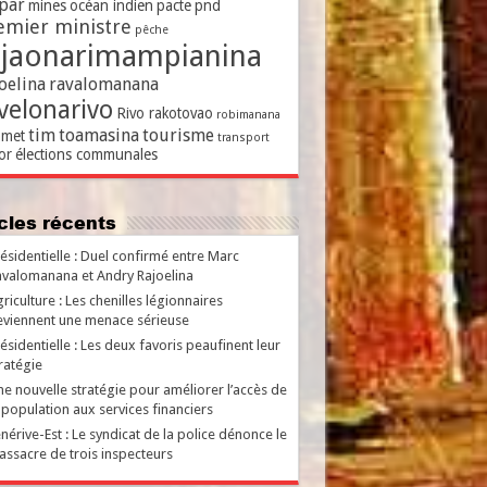
par
mines
océan indien
pacte
pnd
emier ministre
pêche
ajaonarimampianina
oelina
ravalomanana
velonarivo
Rivo rakotovao
robimanana
tim
toamasina
tourisme
met
transport
or
élections communales
ticles récents
ésidentielle : Duel confirmé entre Marc
valomanana et Andry Rajoelina
riculture : Les chenilles légionnaires
viennent une menace sérieuse
ésidentielle : Les deux favoris peaufinent leur
ratégie
e nouvelle stratégie pour améliorer l’accès de
 population aux services financiers
nérive-Est : Le syndicat de la police dénonce le
ssacre de trois inspecteurs