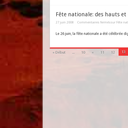
Fête nationale: des hauts et
27 juin 2008
Commentaires fermés
sur Fête na
Le 26 juin, la fête nationale a été célébrée 
13
« Début
...
10
«
11
12