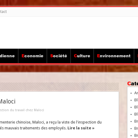
tact
idienne
Economie
Société
Culture
Environnement
Ca
A
Bl
Maloci
Bl
ection du travail chez Maloci
Bl
B
enterie chinoise, Maloci, a reçu la viste de l'inspection du
més mauvais traitements des employés.
Lire la suite »
B
Br