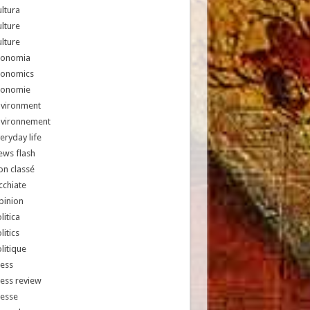
ltura
lture
lture
conomia
conomics
conomie
nvironment
nvironnement
eryday life
ews flash
n classé
chiate
pinion
litica
litics
litique
ess
ess review
resse