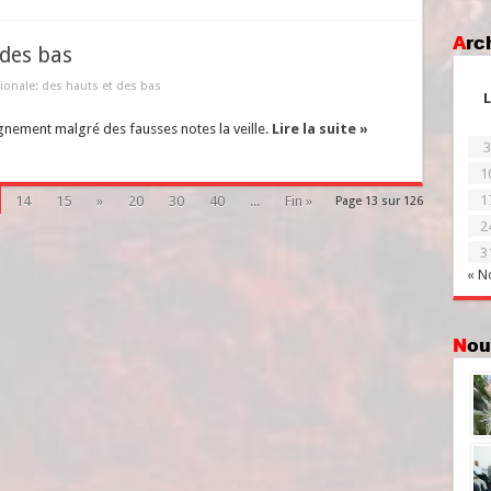
Ar
 des bas
tionale: des hauts et des bas
L
dignement malgré des fausses notes la veille.
Lire la suite »
3
1
1
14
15
»
20
30
40
...
Fin »
Page 13 sur 126
2
3
« N
No