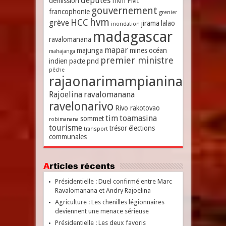
députés
démission
ffkm
FMI
gouvernement
francophonie
grenier
hvm
HCC
grève
jirama
lalao
inondation
madagascar
ravalomanana
mapar
majunga
mines
océan
mahajanga
premier ministre
indien
pacte
pnd
pêche
rajaonarimampianina
Rajoelina
ravalomanana
ravelonarivo
Rivo rakotovao
tim
toamasina
sommet
robimanana
tourisme
trésor
élections
transport
communales
Articles récents
Présidentielle : Duel confirmé entre Marc
Ravalomanana et Andry Rajoelina
Agriculture : Les chenilles légionnaires
deviennent une menace sérieuse
Présidentielle : Les deux favoris