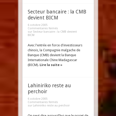
Secteur bancaire : la CMB
devient BICM
6 octobre 2005
Commentaires fermés
sur Secteur bancaire : la CMB devient
BICM
Avec l'entrée en force d'investisseurs
chinois, la Compagnie malgache de
Banque (CMB) devient la Banque
Internationale Chine Madagascar
(BICM).
Lire la suite »
Lahiniriko reste au
perchoir
6 octobre 2005
Commentaires fermés
sur Lahiniriko reste au perchoir
On peut dire aujourd'hui que le projet de