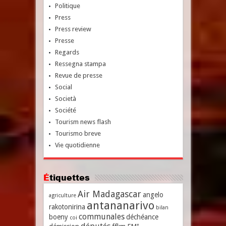
Politique
Press
Press review
Presse
Regards
Ressegna stampa
Revue de presse
Social
Società
Société
Tourism news flash
Tourismo breve
Vie quotidienne
Étiquettes
Air Madagascar
angelo
agriculture
antananarivo
rakotonirina
bilan
communales
boeny
déchéance
coi