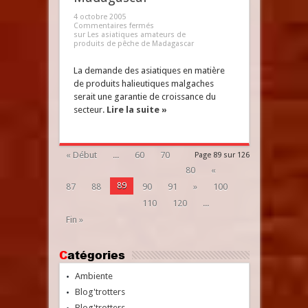
4 octobre 2005
Commentaires fermés
sur Les asiatiques amateurs de
produits de pêche de Madagascar
La demande des asiatiques en matière
de produits halieutiques malgaches
serait une garantie de croissance du
secteur.
Lire la suite »
« Début
...
60
70
Page 89 sur 126
80
«
89
87
88
90
91
»
100
110
120
...
Fin »
Catégories
Ambiente
Blog'trotters
Blog'trotters