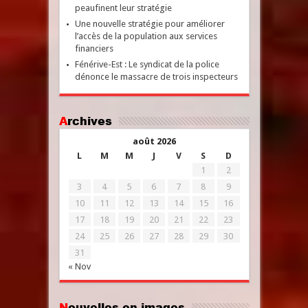
peaufinent leur stratégie
Une nouvelle stratégie pour améliorer
l’accès de la population aux services
financiers
Fénérive-Est : Le syndicat de la police
dénonce le massacre de trois inspecteurs
Archives
août 2026
L
M
M
J
V
S
D
1
2
3
4
5
6
7
8
9
10
11
12
13
14
15
16
17
18
19
20
21
22
23
24
25
26
27
28
29
30
31
« Nov
Nouvelles en images