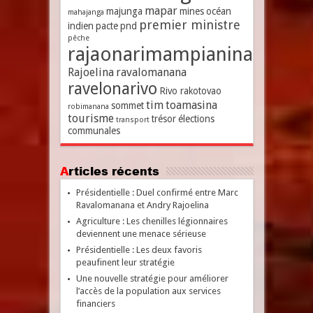
mapar
majunga
mines
océan
mahajanga
premier ministre
indien
pacte
pnd
pêche
rajaonarimampianina
Rajoelina
ravalomanana
ravelonarivo
Rivo rakotovao
tim
toamasina
sommet
robimanana
tourisme
trésor
élections
transport
communales
Articles récents
Présidentielle : Duel confirmé entre Marc
Ravalomanana et Andry Rajoelina
Agriculture : Les chenilles légionnaires
deviennent une menace sérieuse
Présidentielle : Les deux favoris
peaufinent leur stratégie
Une nouvelle stratégie pour améliorer
l’accès de la population aux services
financiers