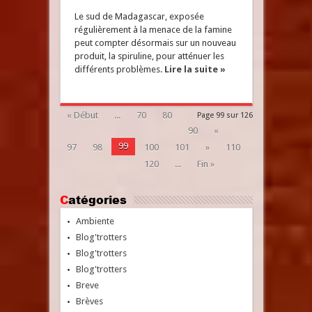
Le sud de Madagascar, exposée
régulièrement à la menace de la famine
peut compter désormais sur un nouveau
produit, la spiruline, pour atténuer les
différents problèmes.
Lire la suite »
« Début
...
70
80
Page 99 sur 126
90
«
99
97
98
100
101
»
110
120
...
Fin »
Catégories
Ambiente
Blog'trotters
Blog'trotters
Blog'trotters
Breve
Brèves