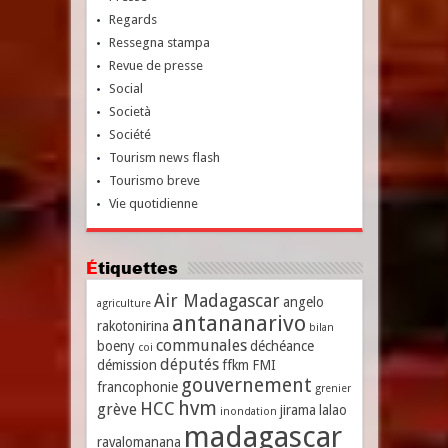
Regards
Ressegna stampa
Revue de presse
Social
Società
Société
Tourism news flash
Tourismo breve
Vie quotidienne
Étiquettes
Air Madagascar
angelo
agriculture
antananarivo
rakotonirina
bilan
communales
boeny
déchéance
coi
députés
démission
ffkm
FMI
gouvernement
francophonie
grenier
hvm
HCC
grève
jirama
lalao
inondation
madagascar
ravalomanana