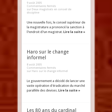
9 août 2005
Commentaires fermés
sur Deux magistrats en conseil de
discipline
Une nouvelle fois, le conseil supérieur de
la magistrature a prononcé la sanction à
l?endroit d?un magistrat.
Lire la suite »
Haro sur le change
informel
8 août 2005
Commentaires fermés
sur Haro sur le change informel
Le gouvernement a décidé de lancer une
vaste opération d'éradication du marché
parallèle des devises.
Lire la suite »
Les 80 ans du cardinal