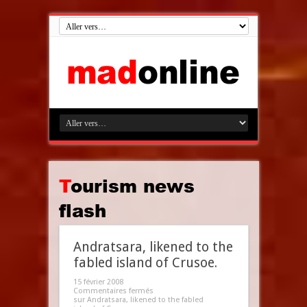
Tourism news
flash
Andratsara, likened to the
fabled island of Crusoe.
15 février 2008
Commentaires fermés
sur Andratsara, likened to the fabled