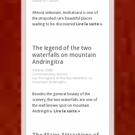
island of Crusoe.
Almost unknown, Andratsara is one of
the unspoiled rare beautiful places
waiting to be discovered
Lire la suite »
The legend of the two
waterfalls on mountain
Andringitra
4 février 2008
Commentaires fermés
sur The legend of the two waterfalls on
mountain Andringitra
Besides the general beauty of the
scenery, the two waterfalls are one of
the well known spot on mountain
Andringitra.
Lire la suite »