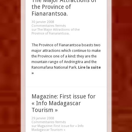
The Major Attractions of
the Province of
Fianarantsoa.
30 janvier 2008
Commentaires fermés
sur The Major Attractions of the
Province of Fianarantsoa.
The Province of Fianarantsoa boasts two
major attractions which continue to make
the Province one of a kind: they are the
mountain range of Andringitra and the
Ranomafana National Park.
Lire la suite
»
Magazine: First issue for
« Info Madagascar
Tourism »
29 janvier 2008
Commentaires fermés
sur Magazine: First issue for « Info
Madagascar Tourism »