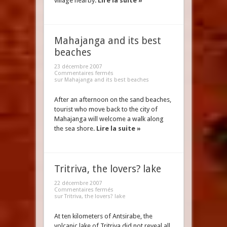
village nearby.
Lire la suite »
Mahajanga and its best
beaches
23 décembre 2007
Commentaires fermés
sur Mahajanga and its best beaches
After an afternoon on the sand beaches,
tourist who move back to the city of
Mahajanga will welcome a walk along
the sea shore.
Lire la suite »
Tritriva, the lovers? lake
22 décembre 2007
Commentaires fermés
sur Tritriva, the lovers? lake
At ten kilometers of Antsirabe, the
volcanic lake of Tritriva did not reveal all