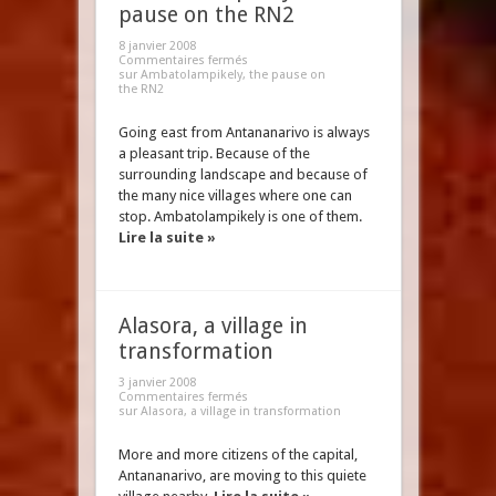
pause on the RN2
8 janvier 2008
Commentaires fermés
sur Ambatolampikely, the pause on
the RN2
Going east from Antananarivo is always
a pleasant trip. Because of the
surrounding landscape and because of
the many nice villages where one can
stop. Ambatolampikely is one of them.
Lire la suite »
Alasora, a village in
transformation
3 janvier 2008
Commentaires fermés
sur Alasora, a village in transformation
More and more citizens of the capital,
Antananarivo, are moving to this quiete