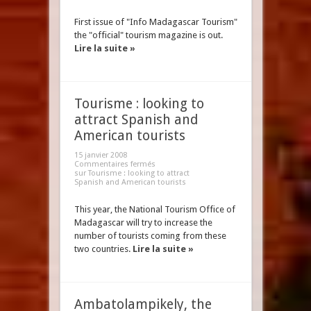
First issue of "Info Madagascar Tourism"
the "official" tourism magazine is out.
Lire la suite »
Tourisme : looking to
attract Spanish and
American tourists
15 janvier 2008
Commentaires fermés
sur Tourisme : looking to attract
Spanish and American tourists
This year, the National Tourism Office of
Madagascar will try to increase the
number of tourists coming from these
two countries.
Lire la suite »
Ambatolampikely, the