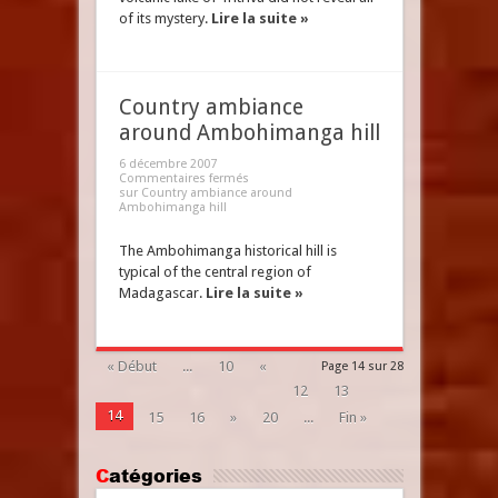
of its mystery.
Lire la suite »
Country ambiance
around Ambohimanga hill
6 décembre 2007
Commentaires fermés
sur Country ambiance around
Ambohimanga hill
The Ambohimanga historical hill is
typical of the central region of
Madagascar.
Lire la suite »
« Début
...
10
«
Page 14 sur 28
12
13
14
15
16
»
20
...
Fin »
Catégories