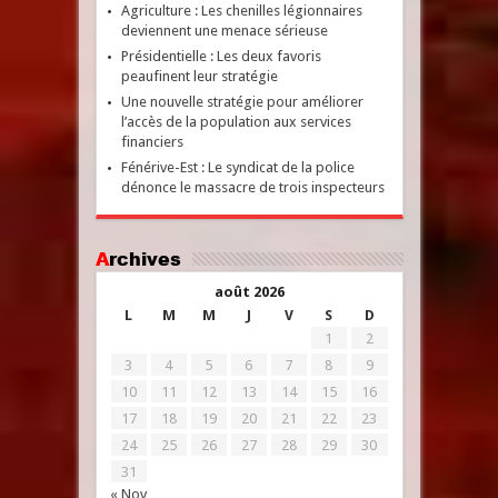
Agriculture : Les chenilles légionnaires
deviennent une menace sérieuse
Présidentielle : Les deux favoris
peaufinent leur stratégie
Une nouvelle stratégie pour améliorer
l’accès de la population aux services
financiers
Fénérive-Est : Le syndicat de la police
dénonce le massacre de trois inspecteurs
Archives
août 2026
L
M
M
J
V
S
D
1
2
3
4
5
6
7
8
9
10
11
12
13
14
15
16
17
18
19
20
21
22
23
24
25
26
27
28
29
30
31
« Nov