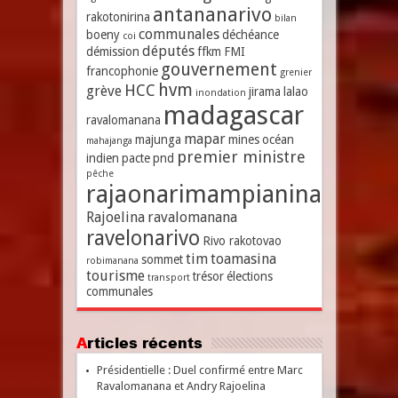
antananarivo
rakotonirina
bilan
communales
boeny
déchéance
coi
députés
démission
ffkm
FMI
gouvernement
francophonie
grenier
hvm
HCC
grève
jirama
lalao
inondation
madagascar
ravalomanana
mapar
majunga
mines
océan
mahajanga
premier ministre
indien
pacte
pnd
pêche
rajaonarimampianina
Rajoelina
ravalomanana
ravelonarivo
Rivo rakotovao
tim
toamasina
sommet
robimanana
tourisme
trésor
élections
transport
communales
Articles récents
Présidentielle : Duel confirmé entre Marc
Ravalomanana et Andry Rajoelina