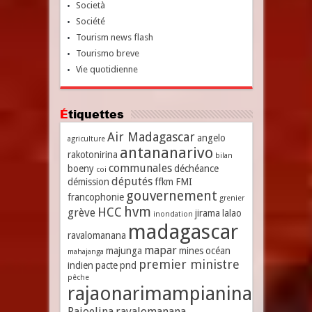
Società
Société
Tourism news flash
Tourismo breve
Vie quotidienne
Étiquettes
Air Madagascar
angelo
agriculture
antananarivo
rakotonirina
bilan
communales
boeny
déchéance
coi
députés
démission
ffkm
FMI
gouvernement
francophonie
grenier
hvm
HCC
grève
jirama
lalao
inondation
madagascar
ravalomanana
mapar
majunga
mines
océan
mahajanga
premier ministre
indien
pacte
pnd
pêche
rajaonarimampianina
Rajoelina
ravalomanana