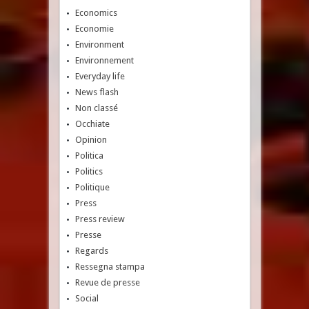
Economics
Economie
Environment
Environnement
Everyday life
News flash
Non classé
Occhiate
Opinion
Politica
Politics
Politique
Press
Press review
Presse
Regards
Ressegna stampa
Revue de presse
Social