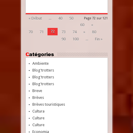
« Début
...
40
50
Page 72 sur 121
60
«
72
70
71
73
74
»
80
90
100
...
Fin »
Catégories
Ambiente
Blog'trotters
Blog'trotters
Blog'trotters
Breve
Brèves
Brèves touristiques
Cultura
Culture
Culture
Economia