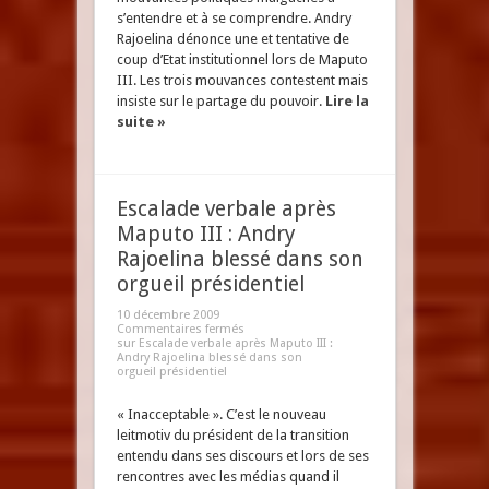
s’entendre et à se comprendre. Andry
Rajoelina dénonce une et tentative de
coup d’Etat institutionnel lors de Maputo
III. Les trois mouvances contestent mais
insiste sur le partage du pouvoir.
Lire la
suite »
Escalade verbale après
Maputo III : Andry
Rajoelina blessé dans son
orgueil présidentiel
10 décembre 2009
Commentaires fermés
sur Escalade verbale après Maputo III :
Andry Rajoelina blessé dans son
orgueil présidentiel
« Inacceptable ». C’est le nouveau
leitmotiv du président de la transition
entendu dans ses discours et lors de ses
rencontres avec les médias quand il