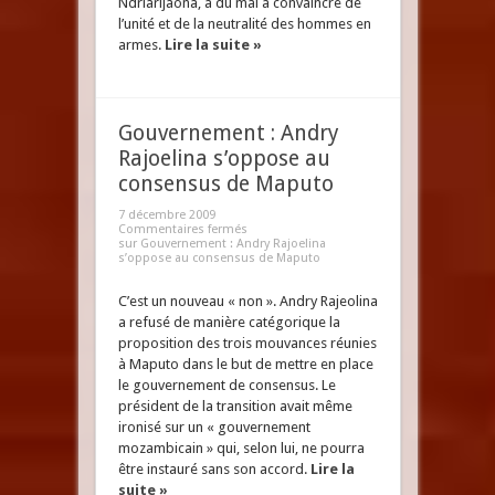
Ndriarijaona, a du mal à convaincre de
l’unité et de la neutralité des hommes en
armes.
Lire la suite »
Gouvernement : Andry
Rajoelina s’oppose au
consensus de Maputo
7 décembre 2009
Commentaires fermés
sur Gouvernement : Andry Rajoelina
s’oppose au consensus de Maputo
C’est un nouveau « non ». Andry Rajeolina
a refusé de manière catégorique la
proposition des trois mouvances réunies
à Maputo dans le but de mettre en place
le gouvernement de consensus. Le
président de la transition avait même
ironisé sur un « gouvernement
mozambicain » qui, selon lui, ne pourra
être instauré sans son accord.
Lire la
suite »