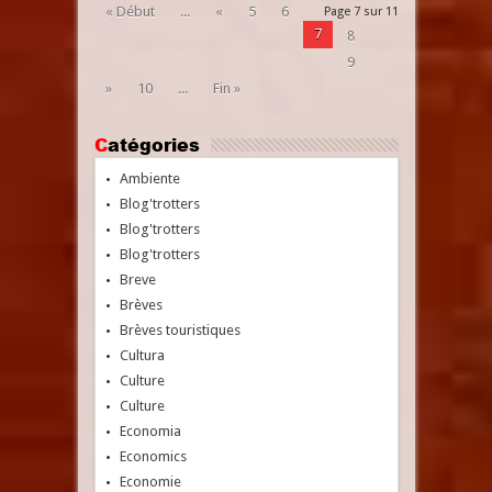
« Début
...
«
5
6
Page 7 sur 11
7
8
9
»
10
...
Fin »
Catégories
Ambiente
Blog'trotters
Blog'trotters
Blog'trotters
Breve
Brèves
Brèves touristiques
Cultura
Culture
Culture
Economia
Economics
Economie