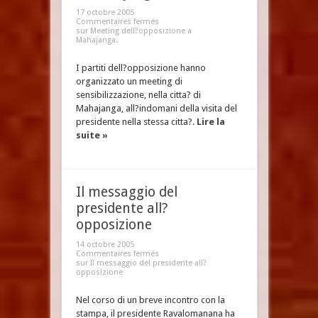
17 octobre 2005
Commentaires fermés
sur Meeting dell?opposizione a
Mahajanga.
I partiti dell?opposizione hanno
organizzato un meeting di
sensibilizzazione, nella citta? di
Mahajanga, all?indomani della visita del
presidente nella stessa citta?.
Lire la
suite »
Il messaggio del
presidente all?
opposizione
14 octobre 2005
Commentaires fermés
sur Il messaggio del presidente all?
opposizione
Nel corso di un breve incontro con la
stampa, il presidente Ravalomanana ha