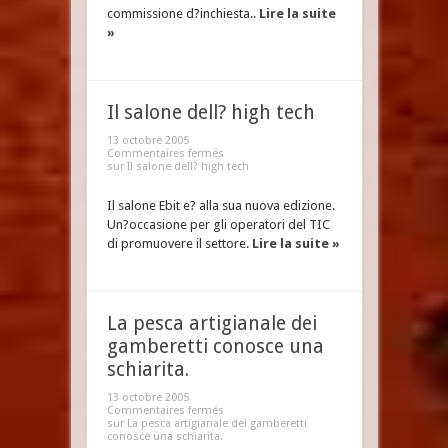
commissione d?inchiesta..
Lire la suite
»
Il salone dell? high tech
13 octobre 2005
Commentaires fermés
sur Il salone dell? high tech
Il salone Ebit e? alla sua nuova edizione.
Un?occasione per gli operatori del TIC
di promuovere il settore.
Lire la suite »
La pesca artigianale dei
gamberetti conosce una
schiarita.
13 octobre 2005
Commentaires fermés
sur La pesca artigianale dei gamberetti
conosce una schiarita.