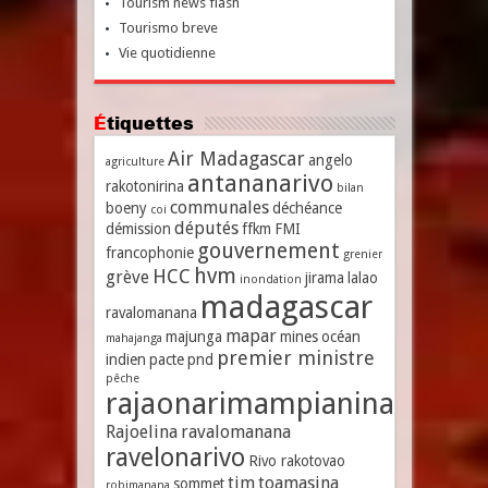
Tourism news flash
Tourismo breve
Vie quotidienne
Étiquettes
Air Madagascar
angelo
agriculture
antananarivo
rakotonirina
bilan
communales
boeny
déchéance
coi
députés
démission
ffkm
FMI
gouvernement
francophonie
grenier
hvm
HCC
grève
jirama
lalao
inondation
madagascar
ravalomanana
mapar
majunga
mines
océan
mahajanga
premier ministre
indien
pacte
pnd
pêche
rajaonarimampianina
Rajoelina
ravalomanana
ravelonarivo
Rivo rakotovao
tim
toamasina
sommet
robimanana