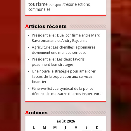
tourisme
trésor
élections
transport
communales
Articles récents
Présidentielle : Duel confirmé entre Marc
Ravalomanana et Andry Rajoelina
Agriculture : Les chenilles légionnaires
deviennent une menace sérieuse
Présidentielle : Les deux favoris
peaufinent leur stratégie
Une nouvelle stratégie pour améliorer
l’accès de la population aux services
financiers
Fénérive-Est : Le syndicat de la police
dénonce le massacre de trois inspecteurs
Archives
août 2026
L
M
M
J
V
S
D