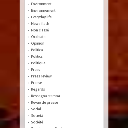
Environment
Environnement
Everyday life
News flash
Non classé
Occhiate
Opinion
Politica
Politics
Politique
Press
Press review
Presse
Regards
Ressegna stampa
Revue de presse
Social
Società
Société