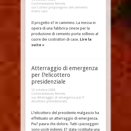
Commentaires fermés
sur I cinesi propongono del cemento
meno caro
Il progetto e? in cammino. La messa in
opera di una fabbrica cinese per la
produzione di cemento porta sollievo al
cuore dei costruttori di case.
Lire la
suite »
Atterraggio di emergenza
per l?elicottero
presidenziale
13 octobre 2005
Commentaires fermés
sur Atterraggio di emergenza per l?
elicottero presidenziale
L?elicottero del presidente malgascio ha
effettuato un atterraggio di emergenza.
Piu? paura che dolore. Tutti i passeggeri
sono usciti indenni. E? stata costituita una