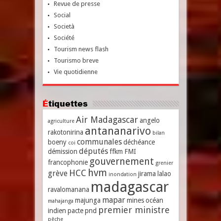
Revue de presse
Social
Società
Société
Tourism news flash
Tourismo breve
Vie quotidienne
Étiquettes
Air Madagascar
angelo
agriculture
antananarivo
rakotonirina
bilan
communales
boeny
déchéance
coi
députés
démission
ffkm
FMI
gouvernement
francophonie
grenier
hvm
HCC
grève
jirama
lalao
inondation
madagascar
ravalomanana
mapar
majunga
mines
océan
mahajanga
premier ministre
indien
pacte
pnd
pêche