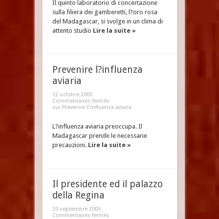
Il quinto laboratorio di concertazione
sulla filiera dei gamberetti, l?oro rosa
del Madagascar, si svolge in un clima di
attento studio
Lire la suite »
Prevenire l?influenza
aviaria
12 octobre 2005
Commentaires fermés
sur Prevenire l?influenza aviaria
L?influenza aviaria preoccupa. Il
Madagascar prende le necessarie
precauzioni.
Lire la suite »
Il presidente ed il palazzo
della Regina
30 septembre 2005
Commentaires fermés