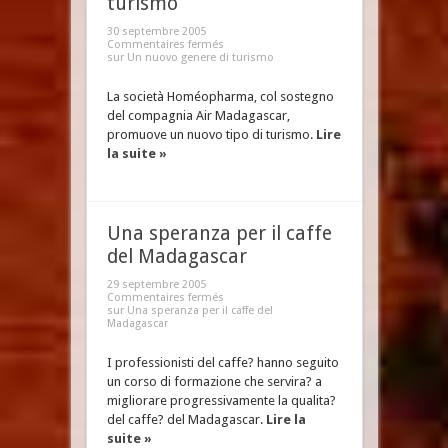
turismo
30 septembre 2005
Commentaires fermés
sur Un nuovo genere di turismo
La società Homéopharma, col sostegno
del compagnia Air Madagascar,
promuove un nuovo tipo di turismo.
Lire
la suite »
Una speranza per il caffe
del Madagascar
29 septembre 2005
Commentaires fermés
sur Una speranza per il caffe del
Madagascar
I professionisti del caffe? hanno seguito
un corso di formazione che servira? a
migliorare progressivamente la qualita?
del caffe? del Madagascar.
Lire la
suite »