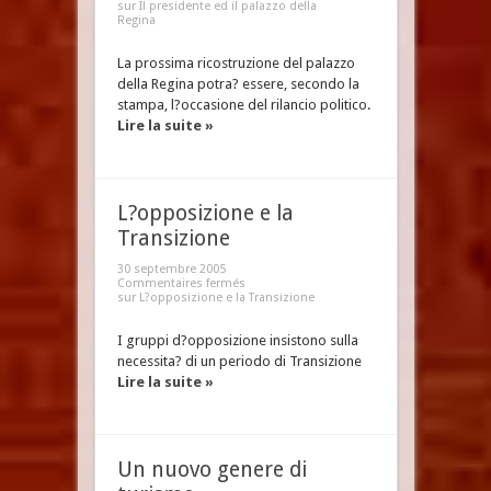
sur Il presidente ed il palazzo della
Regina
La prossima ricostruzione del palazzo
della Regina potra? essere, secondo la
stampa, l?occasione del rilancio politico.
Lire la suite »
L?opposizione e la
Transizione
30 septembre 2005
Commentaires fermés
sur L?opposizione e la Transizione
I gruppi d?opposizione insistono sulla
necessita? di un periodo di Transizione
Lire la suite »
Un nuovo genere di