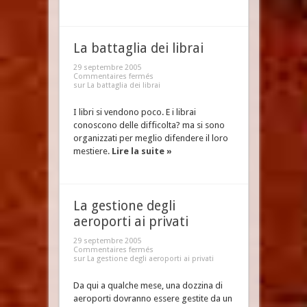
La battaglia dei librai
29 septembre 2005
Commentaires fermés
sur La battaglia dei librai
I libri si vendono poco. E i librai
conoscono delle difficolta? ma si sono
organizzati per meglio difendere il loro
mestiere.
Lire la suite »
La gestione degli
aeroporti ai privati
29 septembre 2005
Commentaires fermés
sur La gestione degli aeroporti ai privati
Da qui a qualche mese, una dozzina di
aeroporti dovranno essere gestite da un