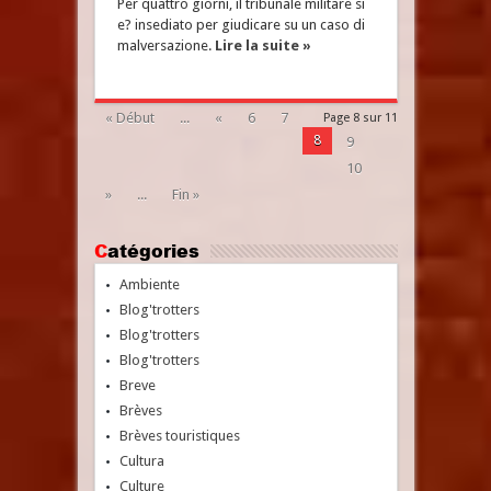
Per quattro giorni, il tribunale militare si
e? insediato per giudicare su un caso di
malversazione.
Lire la suite »
« Début
...
«
6
7
Page 8 sur 11
8
9
10
»
...
Fin »
Catégories
Ambiente
Blog'trotters
Blog'trotters
Blog'trotters
Breve
Brèves
Brèves touristiques
Cultura
Culture