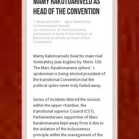
Mamy Rakotoarivelo as
head of the Convention
7 décembre 2011
dans
News flash
Commentaires fermés
sur Confusion at the transitional
parliament in spite of the election of
Mamy Rakotoarivelo as head of the
Convention
Mamy Rakotoarivelo beat his main rival
Voninahitsy Jean Eugène by 184 to 130.
The Marc Ravalomanana sphere´s
spokesman is being elected president of
the transitional Convention but the
political spites never truly faded away.
Series of incidents littered the session
within the upper chamber, the
transitional superior Council (CST).
Parliamentarians supportive of Marc
Ravalomanana kept away from it due to
the violation of the inclusiveness
principle within the management of the