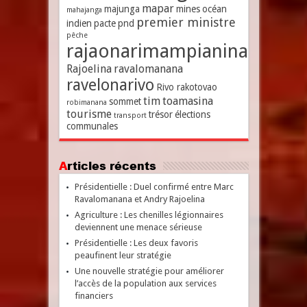
mapar
majunga
mines
océan
mahajanga
premier ministre
indien
pacte
pnd
pêche
rajaonarimampianina
Rajoelina
ravalomanana
ravelonarivo
Rivo rakotovao
tim
toamasina
sommet
robimanana
tourisme
trésor
élections
transport
communales
Articles récents
Présidentielle : Duel confirmé entre Marc
Ravalomanana et Andry Rajoelina
Agriculture : Les chenilles légionnaires
deviennent une menace sérieuse
Présidentielle : Les deux favoris
peaufinent leur stratégie
Une nouvelle stratégie pour améliorer
l’accès de la population aux services
financiers