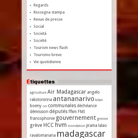
Regards
Ressegna stampa
Revue de presse
Social
Società
Société
Tourism news flash
Tourismo breve
Vie quotidienne
Étiquettes
Air Madagascar
angelo
agriculture
antananarivo
rakotonirina
bilan
communales
boeny
déchéance
coi
députés
démission
ffkm
FMI
gouvernement
francophonie
grenier
hvm
HCC
grève
jirama
lalao
inondation
madagascar
ravalomanana