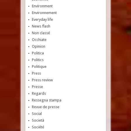
Environment
Environnement
Everyday life
News flash
Non classé
Occhiate
Opinion
Politica
Politics
Politique
Press
Press review
Presse
Regards
Ressegna stampa
Revue de presse
Social
Società
Société