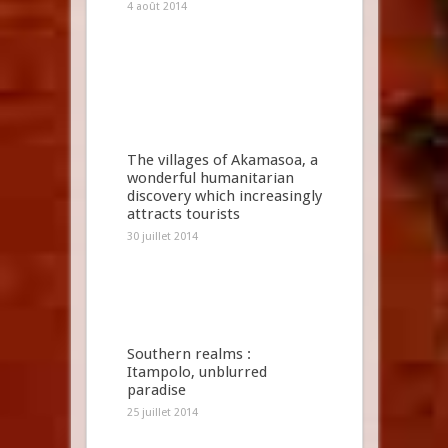
4 août 2014
The villages of Akamasoa, a
wonderful humanitarian
discovery which increasingly
attracts tourists
30 juillet 2014
Southern realms :
Itampolo, unblurred
paradise
25 juillet 2014