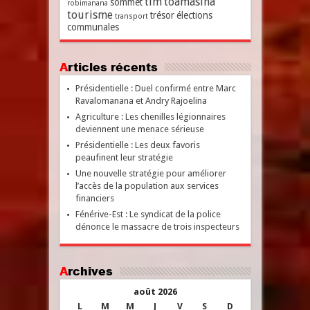
tim
toamasina
sommet
robimanana
tourisme
trésor
élections
transport
communales
Articles récents
Présidentielle : Duel confirmé entre Marc
Ravalomanana et Andry Rajoelina
Agriculture : Les chenilles légionnaires
deviennent une menace sérieuse
Présidentielle : Les deux favoris
peaufinent leur stratégie
Une nouvelle stratégie pour améliorer
l’accès de la population aux services
financiers
Fénérive-Est : Le syndicat de la police
dénonce le massacre de trois inspecteurs
Archives
août 2026
L
M
M
J
V
S
D