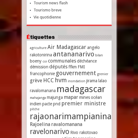
Tourism news flash
Tourismo breve
Vie quotidienne
Étiquettes
Air Madagascar
angelo
agriculture
antananarivo
rakotonirina
bilan
communales
boeny
déchéance
coi
députés
démission
ffkm
FMI
gouvernement
francophonie
grenier
hvm
HCC
grève
jirama
lalao
inondation
madagascar
ravalomanana
mapar
majunga
mines
océan
mahajanga
premier ministre
indien
pacte
pnd
pêche
rajaonarimampianina
Rajoelina
ravalomanana
ravelonarivo
Rivo rakotovao