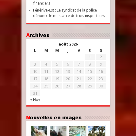
financiers
Fénérive-Est : Le syndicat de la police
dénonce le massacre de trois inspecteurs
Archives
août 2026
L
M
M
J
V
S
D
1
2
3
4
5
6
7
8
9
10
11
12
13
14
15
16
17
18
19
20
21
22
23
24
25
26
27
28
29
30
31
« Nov
Nouvelles en images