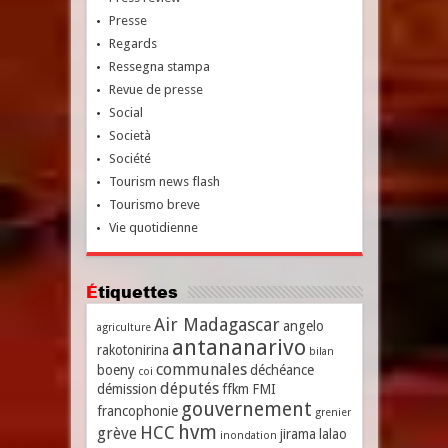
Presse
Regards
Ressegna stampa
Revue de presse
Social
Società
Société
Tourism news flash
Tourismo breve
Vie quotidienne
Étiquettes
Air Madagascar
angelo
agriculture
antananarivo
rakotonirina
bilan
communales
boeny
déchéance
coi
députés
démission
ffkm
FMI
gouvernement
francophonie
grenier
hvm
HCC
grève
jirama
lalao
inondation