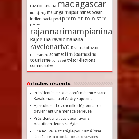
madagascar
ravalomanana
mapar
majunga
mines
océan
mahajanga
premier ministre
indien
pacte
pnd
pêche
rajaonarimampianina
Rajoelina
ravalomanana
ravelonarivo
Rivo rakotovao
tim
toamasina
sommet
robimanana
tourisme
trésor
élections
transport
communales
Articles récents
Présidentielle : Duel confirmé entre Marc
Ravalomanana et Andry Rajoelina
Agriculture : Les chenilles légionnaires
deviennent une menace sérieuse
Présidentielle : Les deux favoris
peaufinent leur stratégie
Une nouvelle stratégie pour améliorer
l’accès de la population aux services