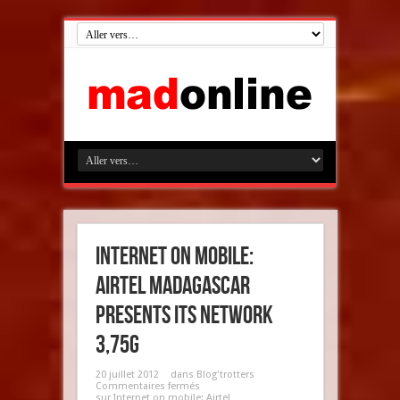
Internet on mobile:
Airtel Madagascar
presents its network
3,75G
20 juillet 2012
dans
Blog'trotters
Commentaires fermés
sur Internet on mobile: Airtel