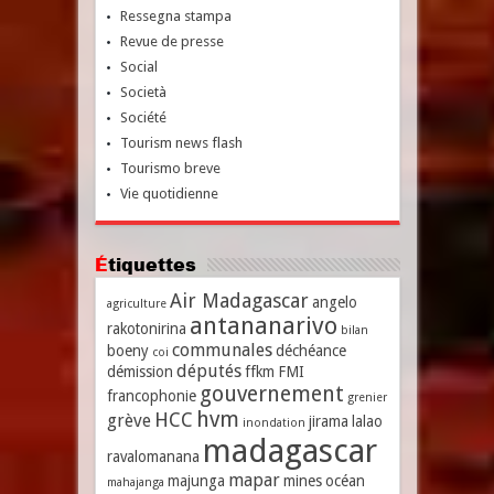
Ressegna stampa
Revue de presse
Social
Società
Société
Tourism news flash
Tourismo breve
Vie quotidienne
Étiquettes
Air Madagascar
angelo
agriculture
antananarivo
rakotonirina
bilan
communales
boeny
déchéance
coi
députés
démission
ffkm
FMI
gouvernement
francophonie
grenier
hvm
HCC
grève
jirama
lalao
inondation
madagascar
ravalomanana
mapar
majunga
mines
océan
mahajanga