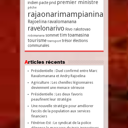
premier ministre
indien
pacte
pnd
pêche
rajaonarimampianina
Rajoelina
ravalomanana
ravelonarivo
Rivo rakotovao
tim
toamasina
sommet
robimanana
tourisme
trésor
élections
transport
communales
Articles récents
Présidentielle : Duel confirmé entre Marc
Ravalomanana et Andry Rajoelina
Agriculture : Les chenilles légionnaires
deviennent une menace sérieuse
Présidentielle : Les deux favoris
peaufinent leur stratégie
Une nouvelle stratégie pour améliorer
l’accès de la population aux services
financiers
Fénérive-Est : Le syndicat de la police
dénonce le massacre de trois inspecteurs