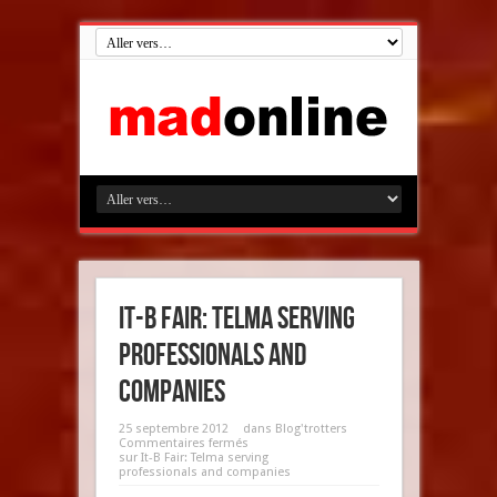
It-B Fair: Telma serving
professionals and
companies
25 septembre 2012
dans
Blog'trotters
Commentaires fermés
sur It-B Fair: Telma serving
professionals and companies